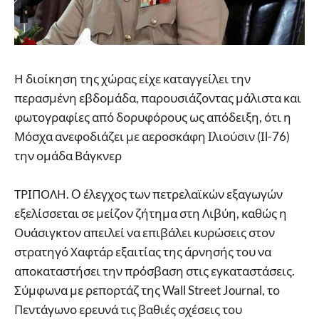
Η διοίκηση της χώρας είχε καταγγείλει την
περασμένη εβδομάδα, παρουσιάζοντας μάλιστα και
φωτογραφίες από δορυφόρους ως απόδειξη, ότι η
Μόσχα ανεφοδιάζει με αεροσκάφη Ιλιούσιν (Ιl-76)
την ομάδα Βάγκνερ
ΤΡΙΠΟΛΗ. O έλεγχος των πετρελαϊκών εξαγωγών
εξελίσσεται σε μείζον ζήτημα στη Λιβύη, καθώς η
Ουάσιγκτον απειλεί να επιβάλει κυρώσεις στον
στρατηγό Χαφτάρ εξαιτίας της άρνησής του να
αποκαταστήσει την πρόσβαση στις εγκαταστάσεις.
Σύμφωνα με ρεπορτάζ της Wall Street Journal, το
Πεντάγωνο ερευνά τις βαθιές σχέσεις του