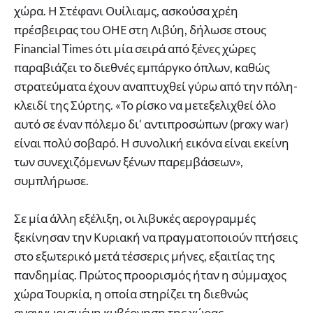
χώρα. Η Στέφανι Ουίλιαμς, ασκούσα χρέη
πρέσβειρας του ΟΗΕ στη Λιβύη, δήλωσε στους
Financial Times ότι μία σειρά από ξένες χώρες
παραβιάζει το διεθνές εμπάργκο όπλων, καθώς
στρατεύματα έχουν αναπτυχθεί γύρω από την πόλη-
κλειδί της Σύρτης. «Το ρίσκο να μετεξελιχθεί όλο
αυτό σε έναν πόλεμο δι’ αντιπροσώπων (proxy war)
είναι πολύ σοβαρό. Η συνολική εικόνα είναι εκείνη
των συνεχιζόμενων ξένων παρεμβάσεων»,
συμπλήρωσε.
Σε μία άλλη εξέλιξη, οι λιβυκές αερογραμμές
ξεκίνησαν την Κυριακή να πραγματοποιούν πτήσεις
στο εξωτερικό μετά τέσσερις μήνες, εξαιτίας της
πανδημίας. Πρώτος προορισμός ήταν η σύμμαχος
χώρα Τουρκία, η οποία στηρίζει τη διεθνώς
αναγνωρισμένη κυβέρνηση της χώρας.