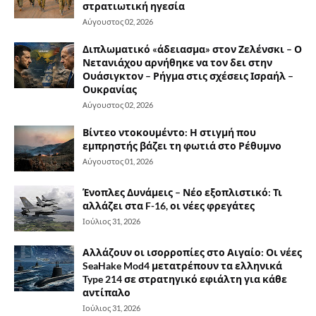
στρατιωτική ηγεσία
Αύγουστος 02, 2026
Διπλωματικό «άδειασμα» στον Ζελένσκι – Ο
Νετανιάχου αρνήθηκε να τον δει στην
Ουάσιγκτον – Ρήγμα στις σχέσεις Ισραήλ –
Ουκρανίας
Αύγουστος 02, 2026
Βίντεο ντοκουμέντο: Η στιγμή που
εμπρηστής βάζει τη φωτιά στο Ρέθυμνο
Αύγουστος 01, 2026
Ένοπλες Δυνάμεις – Νέο εξοπλιστικό: Τι
αλλάζει στα F-16, οι νέες φρεγάτες
Ιούλιος 31, 2026
Αλλάζουν οι ισορροπίες στο Αιγαίο: Οι νέες
SeaHake Mod4 μετατρέπουν τα ελληνικά
Type 214 σε στρατηγικό εφιάλτη για κάθε
αντίπαλο
Ιούλιος 31, 2026