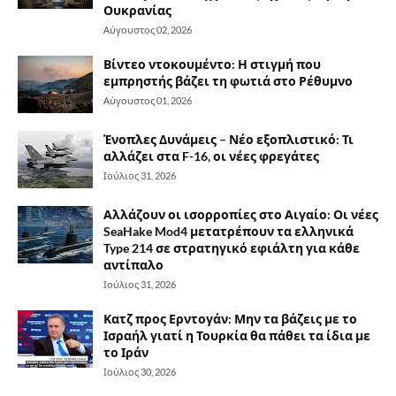
Ουκρανίας
Αύγουστος 02, 2026
Βίντεο ντοκουμέντο: Η στιγμή που
εμπρηστής βάζει τη φωτιά στο Ρέθυμνο
Αύγουστος 01, 2026
Ένοπλες Δυνάμεις – Νέο εξοπλιστικό: Τι
αλλάζει στα F-16, οι νέες φρεγάτες
Ιούλιος 31, 2026
Αλλάζουν οι ισορροπίες στο Αιγαίο: Οι νέες
SeaHake Mod4 μετατρέπουν τα ελληνικά
Type 214 σε στρατηγικό εφιάλτη για κάθε
αντίπαλο
Ιούλιος 31, 2026
Κατζ προς Ερντογάν: Μην τα βάζεις με το
Ισραήλ γιατί η Τουρκία θα πάθει τα ίδια με
το Ιράν
Ιούλιος 30, 2026