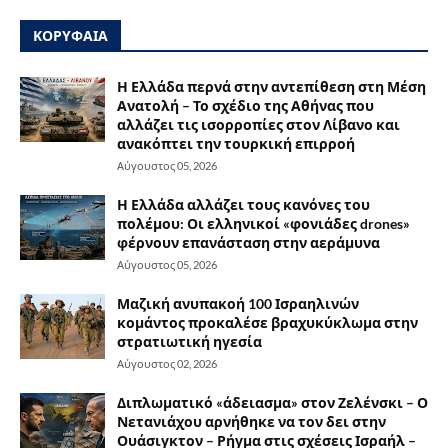
ΚΟΡΥΦΑΙΑ
Η Ελλάδα περνά στην αντεπίθεση στη Μέση
Ανατολή – Το σχέδιο της Αθήνας που
αλλάζει τις ισορροπίες στον Λίβανο και
ανακόπτει την τουρκική επιρροή
Αύγουστος 05, 2026
Η Ελλάδα αλλάζει τους κανόνες του
πολέμου: Οι ελληνικοί «φονιάδες drones»
φέρνουν επανάσταση στην αεράμυνα
Αύγουστος 05, 2026
Μαζική ανυπακοή 100 Ισραηλινών
κομάντος προκαλέσε βραχυκύκλωμα στην
στρατιωτική ηγεσία
Αύγουστος 02, 2026
Διπλωματικό «άδειασμα» στον Ζελένσκι – Ο
Νετανιάχου αρνήθηκε να τον δει στην
Ουάσιγκτον – Ρήγμα στις σχέσεις Ισραήλ –