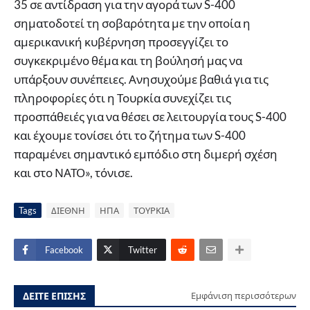
35 σε αντίδραση για την αγορά των S-400
σηματοδοτεί τη σοβαρότητα με την οποία η
αμερικανική κυβέρνηση προσεγγίζει το
συγκεκριμένο θέμα και τη βούλησή μας να
υπάρξουν συνέπειες. Ανησυχούμε βαθιά για τις
πληροφορίες ότι η Τουρκία συνεχίζει τις
προσπάθειές για να θέσει σε λειτουργία τους S-400
και έχουμε τονίσει ότι το ζήτημα των S-400
παραμένει σημαντικό εμπόδιο στη διμερή σχέση
και στο ΝΑΤΟ», τόνισε.
Tags
ΔΙΕΘΝΗ
ΗΠΑ
ΤΟΥΡΚΙΑ
Facebook
Twitter
ΔΕΙΤΕ ΕΠΙΣΗΣ
Εμφάνιση περισσότερων