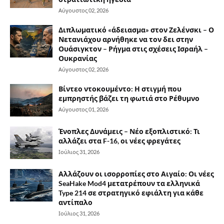
Αύγουστος 02, 2026
Διπλωματικό «άδειασμα» στον Ζελένσκι – Ο
Νετανιάχου αρνήθηκε να τον δει στην
Ουάσιγκτον – Ρήγμα στις σχέσεις Ισραήλ –
Ουκρανίας
Αύγουστος 02, 2026
Βίντεο ντοκουμέντο: Η στιγμή που
εμπρηστής βάζει τη φωτιά στο Ρέθυμνο
Αύγουστος 01, 2026
Ένοπλες Δυνάμεις – Νέο εξοπλιστικό: Τι
αλλάζει στα F-16, οι νέες φρεγάτες
Ιούλιος 31, 2026
Αλλάζουν οι ισορροπίες στο Αιγαίο: Οι νέες
SeaHake Mod4 μετατρέπουν τα ελληνικά
Type 214 σε στρατηγικό εφιάλτη για κάθε
αντίπαλο
Ιούλιος 31, 2026