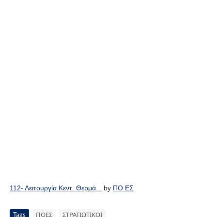
112- Λειτουργία Κεντ. Θερμά...
by
ΠΟ ΕΣ
Tags
ΠΟΕΣ
ΣΤΡΑΤΙΩΤΙΚΟΙ