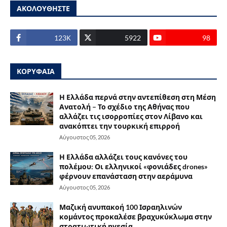
ΑΚΟΛΟΥΘΗΣΤΕ
123Κ
5922
98
ΚΟΡΥΦΑΙΑ
Η Ελλάδα περνά στην αντεπίθεση στη Μέση
Ανατολή – Το σχέδιο της Αθήνας που
αλλάζει τις ισορροπίες στον Λίβανο και
ανακόπτει την τουρκική επιρροή
Αύγουστος 05, 2026
Η Ελλάδα αλλάζει τους κανόνες του
πολέμου: Οι ελληνικοί «φονιάδες drones»
φέρνουν επανάσταση στην αεράμυνα
Αύγουστος 05, 2026
Μαζική ανυπακοή 100 Ισραηλινών
κομάντος προκαλέσε βραχυκύκλωμα στην
στρατιωτική ηγεσία