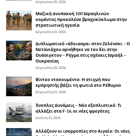
Αύγουστος 05, 2026
Μαζική ανυπακοή 100 Ισραηλινών
κομάντος προκαλέσε βραχυκύκλωμα στην
στρατιωτική ηγεσία
Αύγουστος 02, 2026
Διπλωματικό «άδειασμα» στον Ζελένσκι – Ο
Νετανιάχου αρνήθηκε να τον δει στην
Ουάσιγκτον – Ρήγμα στις σχέσεις Ισραήλ –
Ουκρανίας
Αύγουστος 02, 2026
Βίντεο ντοκουμέντο: Η στιγμή που
εμπρηστής βάζει τη φωτιά στο Ρέθυμνο
Αύγουστος 01, 2026
Ένοπλες Δυνάμεις – Νέο εξοπλιστικό: Τι
αλλάζει στα F-16, οι νέες φρεγάτες
Ιούλιος 31, 2026
Αλλάζουν οι ισορροπίες στο Αιγαίο: Οι νέες