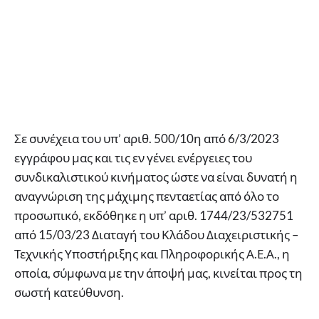
Σε συνέχεια του υπ’ αριθ. 500/10η από 6/3/2023
εγγράφου μας και τις εν γένει ενέργειες του
συνδικαλιστικού κινήματος ώστε να είναι δυνατή η
αναγνώριση της μάχιμης πενταετίας από όλο το
προσωπικό, εκδόθηκε η υπ’ αριθ. 1744/23/532751
από 15/03/23 Διαταγή του Κλάδου Διαχειριστικής –
Τεχνικής Υποστήριξης και Πληροφορικής Α.Ε.Α., η
οποία, σύμφωνα με την άποψή μας, κινείται προς τη
σωστή κατεύθυνση.