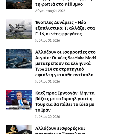
τη φωτιά στο Ρέθυμνο
Αύγουστος 01, 2026
Ένοπλες Δυνάμεις – Νέο
εξοπλιστικό: Τι αλλάζει στα
F-16, οι νέες φρεγάτες
Ιούλιος 31, 2026
Αλλάζουν οι ισορροπίες στο
Αιγαίο: Οι νέες SeaHake Mod4
μετατρέπουν τα ελληνικά
Type 214 σε στρατηγικό
εφιάλτη για κάθε αντίπαλο
Ιούλιος 31, 2026
Κατζ προς Ερντογάν: Μην τα
βάζεις με το Ισραήλ γιατί η
Τουρκία θα πάθει τα ίδια με
το Ιράν
Ιούλιος 30, 2026
Αλλάζουν εισφορές και
παροχές για Ένστολους