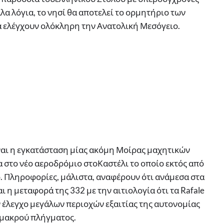
α λόγια, το νησί θα αποτελεί το ορμητήριο των
 ελέγχουν ολόκληρη την Ανατολική Μεσόγειο.
ναι η εγκατάσταση μίας ακόμη Μοίρας μαχητικών
 στο νέο αεροδρόμιο στοΚαστέλι το οποίο εκτός από
ό. Πληροφορίες, μάλιστα, αναφέρουν ότι ανάμεσα στα
ι η μεταφορά της 332 με την αιτιολογία ότι τα Rafale
 έλεγχο μεγάλων περιοχών εξαιτίας της αυτονομίας
 μακρού πλήγματος.