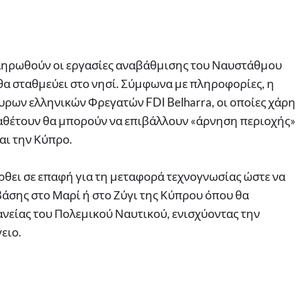
κληρωθούν οι εργασίες αναβάθμισης του Ναυστάθμου
 θα σταθμεύει στο νησί. Σύμφωνα με πληροφορίες, η
υρων ελληνικών Φρεγατών FDI Belharra, οι οποίες χάρη
ιαθέτουν θα μπορούν να επιβάλλουν «άρνηση περιοχής»
αι την Κύπρο.
ρθει σε επαφή για τη μεταφορά τεχνογνωσίας ώστε να
άσης στο Μαρί ή στο Ζύγι της Κύπρου όπου θα
νείας του Πολεμικού Ναυτικού, ενισχύοντας την
ειο.