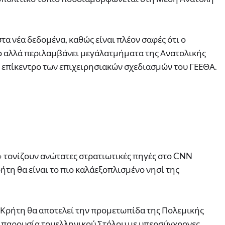
α νέα δεδομένα, καθώς είναι πλέον σαφές ότι ο
ίο αλλά περιλαμβάνει μεγάλατμήματα της Ανατολικής
ο επίκεντρο των επιχειρησιακών σχεδιασμών του ΓΕΕΘΑ.
 τονίζουν ανώτατες στρατιωτικές πηγές στο CNN
ήτη θα είναι το πιο καλάεξοπλισμένο νησί της
η Κρήτη θα αποτελεί την προμετωπίδα της Πολεμικής
η παρουσία τουελληνικού Στόλου με υπερσύγχρονες