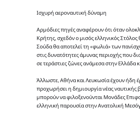
Ισχυρή αεροναυτική δύναμη
Αρμόδιες πηγές αναφέρουν ότι όταν ολο
Κρήτης, σχεδόν ο μισός ελληνικός Στόλος
Σούδα θα αποτελεί τη «φωλιά» των πανίσχ
στις δυνατότητες άμυνας περιοχής που δ
σε τεράστιες ζώνες ανάμεσα στην Ελλάδα κ
Άλλωστε, Αθήνα και Λευκωσία έχουν ήδη έ
προχωρήσει η δημιουργία νέας ναυτικής β
μπορούν να φιλοξενούνται Μονάδες Επιφα
ελληνική παρουσία στην Ανατολική Μεσόγ