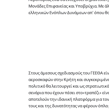
Μονάδες Επιφανείας και Υποβρύχια. Με άλλ
ελληνικών Ενόπλων Δυνάμεων απ’ όπου θα
Στους άμεσους σχεδιασμούς του ΓΕΕΘΑ εί
αεροσκαφών στην Κρήτη και συγκεκριμένα
πολιτικό θα λειτουργεί και ως στρατιωτικ
σενάρια που έχουν πέσει στο«τραπέζι» είνα
αποτελούν την ιδανική πλατφόρμα για τον
τους και της δυνατότητας να φέρουν όπλα