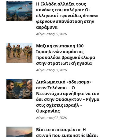
Η Ελλάδα αλλάζει τους
κανόνες του πολέμου: Οι
ελληνικοί «φονιάδες drones»
φέρνουν επανάσταση στην
αεράμυνα
Αύγουστος 05, 2026
Μαζική ανυπακοή 100
Ισραηλινών κομάντος
προκαλέσε βραχυκύκλωμα
στην στρατιωτική ηγεσία
Αύγουστος 02, 2026
Διπλωματικό «άδειασμα»
στον Ζελένσκι – Ο
Νετανιάχου αρνήθηκε να τον
δει στην Ουάσιγκτον – Ρήγμα
στις σχέσεις Ισραήλ –
Ουκρανίας
Αύγουστος 02, 2026
Βίντεο ντοκουμέντο: Η
στιγμή που εμπρηστής βάζει