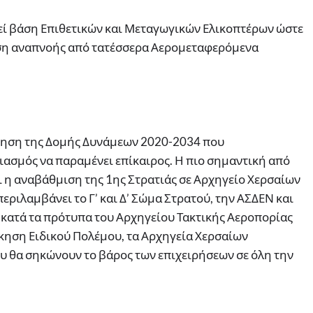
ί βάση Επιθετικών και Μεταγωγικών Ελικοπτέρων ώστε
αση αναπνοής από τατέσσερα Αερομεταφερόμενα
οίηση της Δομής Δυνάμεων 2020-2034 που
διασμός να παραμένει επίκαιρος. Η πιο σημαντική από
αι η αναβάθμιση της 1ης Στρατιάς σε Αρχηγείο Χερσαίων
περιλαμβάνει το Γ’ και Δ’ Σώμα Στρατού, την ΑΣΔΕΝ και
ί κατά τα πρότυπα του Αρχηγείου Τακτικής Αεροπορίας
ίκηση Ειδικού Πολέμου, τα Αρχηγεία Χερσαίων
υ θα σηκώνουν το βάρος των επιχειρήσεων σε όλη την