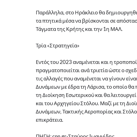
Παράλληλα, στο Ηράκλειο θα δημιουργηθε
τα πτητικά μέσα να βρίσκονται σε απόστ
Τάγματα της Κρήτης και την 1η ΜΑΛ.
Τρία «Στρατηγεία»
Εντός του 2023 αναμένεται και η τροποπ
πραγματοποιείται ανά τριετία ώστε ο σχε
τις αλλαγές που αναμένεται να γίνουν είν
Δυνάμεων με έδρα τη Λάρισα, το οποίο θα 
τη Διοίκηση Εσωτερικού και θα λειτουργε
και του Αρχηγείου Στόλου. Μαζί με τη Διο
Δυνάμεων, Τακτικής Αεροπορίας και Στόλο
επικράτεια.
ΠΗΓΗ: cnn.gr-Σταύρος Ιωαννίδης