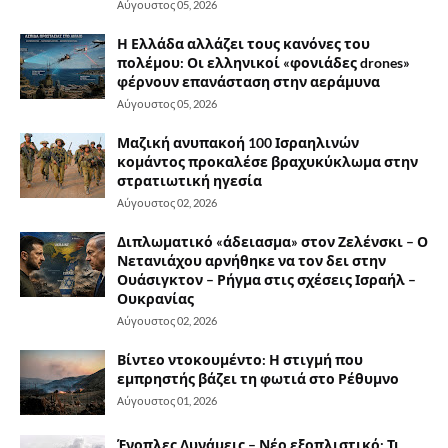
Αύγουστος 05, 2026
Η Ελλάδα αλλάζει τους κανόνες του
πολέμου: Οι ελληνικοί «φονιάδες drones»
φέρνουν επανάσταση στην αεράμυνα
Αύγουστος 05, 2026
Μαζική ανυπακοή 100 Ισραηλινών
κομάντος προκαλέσε βραχυκύκλωμα στην
στρατιωτική ηγεσία
Αύγουστος 02, 2026
Διπλωματικό «άδειασμα» στον Ζελένσκι – Ο
Νετανιάχου αρνήθηκε να τον δει στην
Ουάσιγκτον – Ρήγμα στις σχέσεις Ισραήλ –
Ουκρανίας
Αύγουστος 02, 2026
Βίντεο ντοκουμέντο: Η στιγμή που
εμπρηστής βάζει τη φωτιά στο Ρέθυμνο
Αύγουστος 01, 2026
Ένοπλες Δυνάμεις – Νέο εξοπλιστικό: Τι