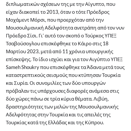
διπλωματικών σχέσεων της με την Αίγυπτο, που
είχαν διακοπεί το 2013, όταν ο τότε Πρόεδρος
Μοχάμεντ Μόρσι, που προερχόταν από την
Μουσουλμανική Αδελφότητα ανετράπη από τον νυν
Πρόεδρο Σίσι. Γι’ αυτό τον σκοπό ο Τούρκος ΥΠΕΞ
Τσαβούσογλου επισκέφθηκε το Κάιρο στις 18
Μαρτίου 2023, μετά από 11 χρόνια υπουργικής
επίσκεψης. Το ίδιο ισχύει και για τον Αιγύπτιο ΥΠΕΞ
Sameh Shoukry που επισκέφθηκε τα Άδανα μετά τους
καταστρεπτικούς σεισμούς που κτύπησαν Τουρκία
και Συρία. Οι συνομιλίες των δύο υπουργών
πρόβαλαν τις υπάρχουσες διαφορές ανάμεσα στις
δύο χώρες πάνω σε τρία κύρια θέματα. Λιβύη,
δραστηριότητες των μελών της Μουσουλμανικής
Αδελφότητας στην Τουρκία και τις απειλές της
Τουρκίας κατά της Ελλάδας και της Κύπρου.