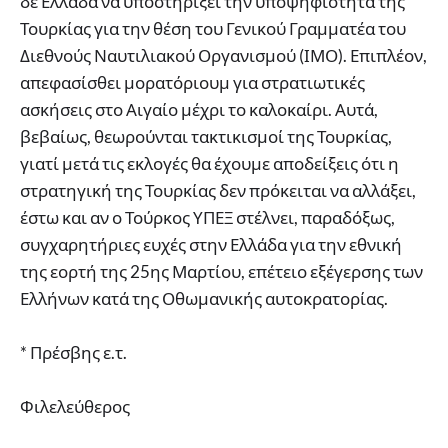
δε Ελλάδα να υποστηρίξει την υποψηφιότητα της
Τουρκίας για την θέση του Γενικού Γραμματέα του
Διεθνούς Ναυτιλιακού Οργανισμού (ΙΜΟ). Επιπλέον,
απεφασίσθει μορατόριουμ για στρατιωτικές
ασκήσεις στο Αιγαίο μέχρι το καλοκαίρι. Αυτά,
βεβαίως, θεωρούνται τακτικισμοί της Τουρκίας,
γιατί μετά τις εκλογές θα έχουμε αποδείξεις ότι η
στρατηγική της Τουρκίας δεν πρόκειται να αλλάξει,
έστω και αν ο Τούρκος ΥΠΕΞ στέλνει, παραδόξως,
συγχαρητήριες ευχές στην Ελλάδα για την εθνική
της εορτή της 25ης Μαρτίου, επέτειο εξέγερσης των
Ελλήνων κατά της Οθωμανικής αυτοκρατορίας.
* Πρέσβης ε.τ.
Φιλελεύθερος