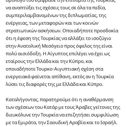
να αναπτύξει τις σχέσεις τους σε όλα τα πεδία,
συμπεριλαμβανομένων της διπλωματίας, της
ενέργειας, των μεταφορών και των κοινών
στρατιωτικών ασκήσεων. Οποιαδήποτε προσδοκία
ότι η έφεση της Τουρκίας να αλλάξει το ισοζύγιο
στην Ανατολική Μεσόγειο προς όφελος της είναι
πολύ αισιόδοξη. Η Αίγυπτος επιλέγει να έχει ως
εταίρους την Ελλάδα και την Κύπρο, και
οποιαδήποτε Τουρκο-Αιγυπτιακή σχέση στα
ενεργειακά φαίνεται απίθανη, εκτός αν η Τουρκία
λύσει τις διαφορές της με Ελλάδα και Κύπρο.
Καταλήγοντας, παρατηρούμε ότι η αναθέρμανση
των σχέσεων του Κατάρ με τους Άραβες γείτονες της
διευκόλυνε την Τουρκία να επιζητήσει συμφιλίωση
με τα Εμιράτα, την Σαουδική Αραβία και το Ισραήλ.