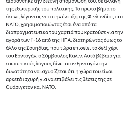
αισθάνθηκε την διεθνή απομόνωση του, σε αλλαγή
της εξωτερικής του πολιτικής. Το πρώτο βήμα το
έκανε, λέγοντας ναι στην ένταξη της Φινλανδίας στο
ΝΑΤΟ, χρησιμοποιώντας έτσι ένα από τα
διαπραγματευτικά του χαρτιά που κρατούσε για την
αγορά των F-16 από της ΗΠΑ, διατηρώντας όμως το
άλλο της Σουηδίας, που τώρα επισείει το δεξί χέρι
του Ερντογάν, ο Σύμβουλος Καλίν. Αυτό βέβαια για
εσωτερικούς λόγους δίνει στον Ερντογάν την
δυνατότητα να ισχυρίζεται ότι η χώρα του είναι
αρκετά ισχυρή για να επιβάλει τις θέσεις της σε
Ουάσιγκτον και ΝΑΤΟ.