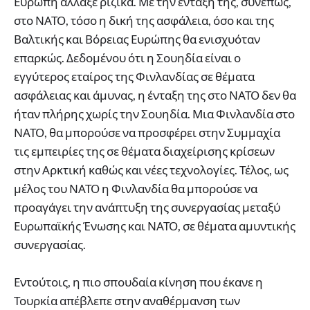
Ευρώπη άλλαξε ριζικά. Με την ένταξη της, συνεπώς,
στο ΝΑΤΟ, τόσο η δική της ασφάλεια, όσο και της
Βαλτικής και Βόρειας Ευρώπης θα ενισχυόταν
επαρκώς. Δεδομένου ότι η Σουηδία είναι ο
εγγύτερος εταίρος της Φινλανδίας σε θέματα
ασφάλειας και άμυνας, η ένταξη της στο ΝΑΤΟ δεν θα
ήταν πλήρης χωρίς την Σουηδία. Μια Φινλανδία στο
ΝΑΤΟ, θα μπορούσε να προσφέρει στην Συμμαχία
τις εμπειρίες της σε θέματα διαχείρισης κρίσεων
στην Αρκτική καθώς και νέες τεχνολογίες. Τέλος, ως
μέλος του ΝΑΤΟ η Φινλανδία θα μπορούσε να
προαγάγει την ανάπτυξη της συνεργασίας μεταξύ
Ευρωπαϊκής Ένωσης και ΝΑΤΟ, σε θέματα αμυντικής
συνεργασίας.
Εντούτοις, η πιο σπουδαία κίνηση που έκανε η
Τουρκία απέβλεπε στην αναθέρμανση των