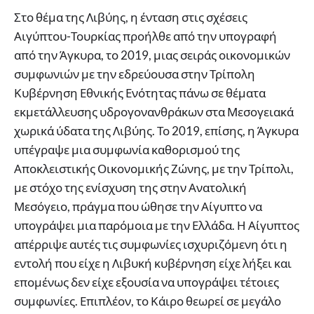
Στο θέμα της Λιβύης, η ένταση στις σχέσεις
Αιγύπτου-Τουρκίας προήλθε από την υπογραφή
από την Άγκυρα, το 2019, μιας σειράς οικονομικών
συμφωνιών με την εδρεύουσα στην Τρίπολη
Κυβέρνηση Εθνικής Ενότητας πάνω σε θέματα
εκμετάλλευσης υδρογονανθράκων στα Μεσογειακά
χωρικά ύδατα της Λιβύης. Το 2019, επίσης, η Άγκυρα
υπέγραψε μια συμφωνία καθορισμού της
Αποκλειστικής Οικονομικής Ζώνης, με την Τρίπολι,
με στόχο της ενίσχυση της στην Ανατολική
Μεσόγειο, πράγμα που ώθησε την Αίγυπτο να
υπογράψει μια παρόμοια με την Ελλάδα. Η Αίγυπτος
απέρριψε αυτές τις συμφωνίες ισχυριζόμενη ότι η
εντολή που είχε η Λιβυκή κυβέρνηση είχε λήξει και
επομένως δεν είχε εξουσία να υπογράψει τέτοιες
συμφωνίες. Επιπλέον, το Κάιρο θεωρεί σε μεγάλο