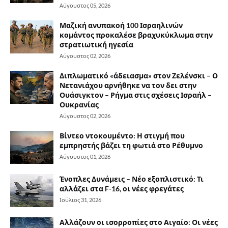
Αύγουστος 05, 2026
Μαζική ανυπακοή 100 Ισραηλινών
κομάντος προκαλέσε βραχυκύκλωμα στην
στρατιωτική ηγεσία
Αύγουστος 02, 2026
Διπλωματικό «άδειασμα» στον Ζελένσκι – Ο
Νετανιάχου αρνήθηκε να τον δει στην
Ουάσιγκτον – Ρήγμα στις σχέσεις Ισραήλ –
Ουκρανίας
Αύγουστος 02, 2026
Βίντεο ντοκουμέντο: Η στιγμή που
εμπρηστής βάζει τη φωτιά στο Ρέθυμνο
Αύγουστος 01, 2026
Ένοπλες Δυνάμεις – Νέο εξοπλιστικό: Τι
αλλάζει στα F-16, οι νέες φρεγάτες
Ιούλιος 31, 2026
Αλλάζουν οι ισορροπίες στο Αιγαίο: Οι νέες