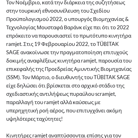
Τον Νοέμβριο, κατά την διάρκεια της συζητήσεως
στην τουρκική εθνοσυνέλευση του Σχεδίου
Προϋπολογισμού 2022, ο υπουργός Βιομηχανίας &
Τεχνολογίας Μουσταφά Βαράνκ είχε πει ότι το 2022
επρόκειτο να παρουσιαστεί το πρωτότυπο κινητήρα
ramjet. Στις 19 Φεβρουαρίου 2022, το TÜBİTAK
SAGE ανακοίνωσε την πραγματοποίηση επιτυχούς
δοκιμής αναφλέξεως κινητήρα ramjet, παρουσία του
επικεφαλής της Προεδρείας Αμυντικής Βιομηχανίας
(SSM). Τον Μάρτιο, ο διευθυντής του TÜBİTAK SAGE
είχε δηλώσει ότι βρίσκεται στο αρχικό στάδιο της
σχεδιαστικής αντιλήψεως πυραύλου scramjet,
παραλλαγή του ramjet αλλά καύσεως με
υπερηχητική ροή αέρος, που επιτυγχάνει ακόμη
υψηλότερες ταχύτητες!
Κινητήρες ramjet αναπτύσσονται επίσης για τον