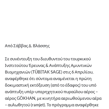
Από Σάββας Δ. Βλάσσης
Σε συνέντευξη του διευθυντού του τουρκικού
Ινστιτούτου Έρευνας & Ανάπτυξης Αμυντικών
Βιομηχανιών (TÜBİTAK SAGE) στις 6 Απριλίου,
αναφέρθηκε ότι σύντομα αναμένεται η πρώτη
δοκιμαστική εκτόξευση (από το έδαφος) του υπό
ανάπτυξη υπέρ-υπερηχητικού πυραύλου αέρος –
αέρος GÖKHAN, με κινητήρα αεριωθούμενου αέρα
– αυλωθητού (ramjet). Το πρόγραμμα αναφέρθηκε