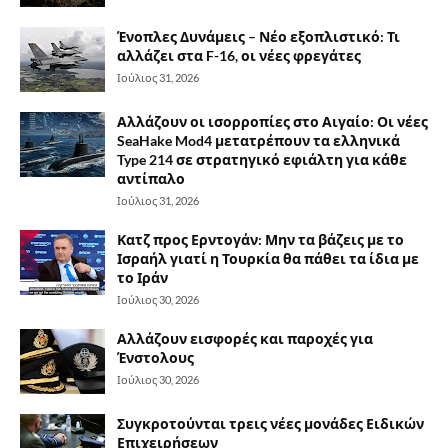
Ένοπλες Δυνάμεις – Νέο εξοπλιστικό: Τι
αλλάζει στα F-16, οι νέες φρεγάτες
Ιούλιος 31, 2026
Αλλάζουν οι ισορροπίες στο Αιγαίο: Οι νέες
SeaHake Mod4 μετατρέπουν τα ελληνικά
Type 214 σε στρατηγικό εφιάλτη για κάθε
αντίπαλο
Ιούλιος 31, 2026
Κατζ προς Ερντογάν: Μην τα βάζεις με το
Ισραήλ γιατί η Τουρκία θα πάθει τα ίδια με
το Ιράν
Ιούλιος 30, 2026
Αλλάζουν εισφορές και παροχές για
Ένστολους
Ιούλιος 30, 2026
Συγκροτούνται τρεις νέες μονάδες Ειδικών
Επιχειρήσεων