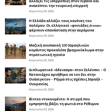
αλλάζει τις ισορροπίες στον Λίβανο και
ανακόπτει την τουρκική επιρροή
Αύγουστος 05, 2026
Η Ελλάδα αλλάζει τους κανόνες του
πολέμου: Οι ελληνικοί «φονιάδες drones»
φέρνουν επανάσταση στην αεράμυνα
Αύγουστος 05, 2026
Μαζική ανυπακοή 100 Ισραηλινών
κομάντος προκαλέσε βραχυκύκλωμα στην
στρατιωτική ηγεσία
Αύγουστος 02, 2026
Διπλωματικό «άδειασμα» στον Ζελένσκι – Ο
Νετανιάχου αρνήθηκε να τον δει στην
Ουάσιγκτον – Ρήγμα στις σχέσεις Ισραήλ –
Ουκρανίας
Αύγουστος 02, 2026
Βίντεο ντοκουμέντο: Η στιγμή που
εμπρηστής βάζει τη φωτιά στο Ρέθυμνο
Αύγουστος 01, 2026