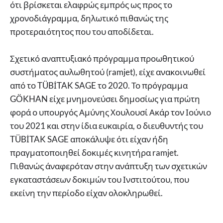
ότι βρίσκεται ελαφρώς εμπρός ως προς το
χρονοδιάγραμμα, δηλωτικό πιθανώς της
προτεραιότητος που του αποδίδεται.
Σχετικό αναπτυξιακό πρόγραμμα προωθητικού
συστήματος αυλωθητού (ramjet), είχε ανακοινωθεί
από το TÜBİTAK SAGE το 2020. Το πρόγραμμα
GÖKHAN είχε μνημονεύσει δημοσίως για πρώτη
φορά ο υπουργός Αμύνης Χουλουσί Ακάρ τον Ιούνιο
του 2021 και στην ίδια ευκαιρία, ο διευθυντής του
TÜBİTAK SAGE αποκάλυψε ότι είχαν ήδη
πραγματοποιηθεί δοκιμές κινητήρα ramjet.
Πιθανώς άναφερόταν στην ανάπτυξη των σχετικών
εγκαταστάσεων δοκιμών του Ινστιτούτου, που
εκείνη την περίοδο είχαν ολοκληρωθεί.