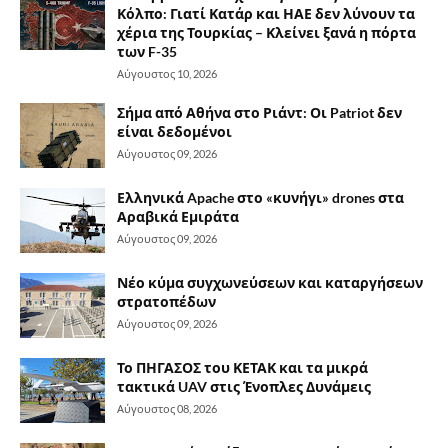
Κόλπο: Γιατί Κατάρ και ΗΑΕ δεν λύνουν τα
χέρια της Τουρκίας – Κλείνει ξανά η πόρτα
των F-35
Αύγουστος 10, 2026
Σήμα από Αθήνα στο Ριάντ: Οι Patriot δεν
είναι δεδομένοι
Αύγουστος 09, 2026
Ελληνικά Apache στο «κυνήγι» drones στα
Αραβικά Εμιράτα
Αύγουστος 09, 2026
Νέο κύμα συγχωνεύσεων και καταργήσεων
στρατοπέδων
Αύγουστος 09, 2026
Το ΠΗΓΑΣΟΣ του ΚΕΤΑΚ και τα μικρά
τακτικά UAV στις Ένοπλες Δυνάμεις
Αύγουστος 08, 2026