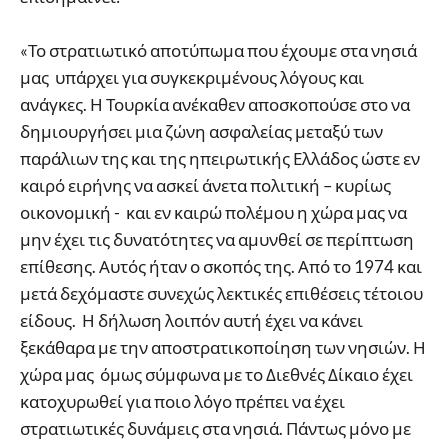
«Το στρατιωτικό αποτύπωμα που έχουμε στα νησιά
μας υπάρχει για συγκεκριμένους λόγους και
ανάγκες. Η Τουρκία ανέκαθεν αποσκοπούσε στο να
δημιουργήσει μια ζώνη ασφαλείας μεταξύ των
παράλιων της και της ηπειρωτικής Ελλάδος ώστε εν
καιρό ειρήνης να ασκεί άνετα πολιτική – κυρίως
οικονομική - και εν καιρώ πολέμου η χώρα μας να
μην έχει τις δυνατότητες να αμυνθεί σε περίπτωση
επίθεσης. Αυτός ήταν ο σκοπός της. Από το 1974 και
μετά δεχόμαστε συνεχώς λεκτικές επιθέσεις τέτοιου
είδους. Η δήλωση λοιπόν αυτή έχει να κάνει
ξεκάθαρα με την αποστρατικοποίηση των νησιών. Η
χώρα μας όμως σύμφωνα με το Διεθνές Δίκαιο έχει
κατοχυρωθεί για ποιο λόγο πρέπει να έχει
στρατιωτικές δυνάμεις στα νησιά. Πάντως μόνο με