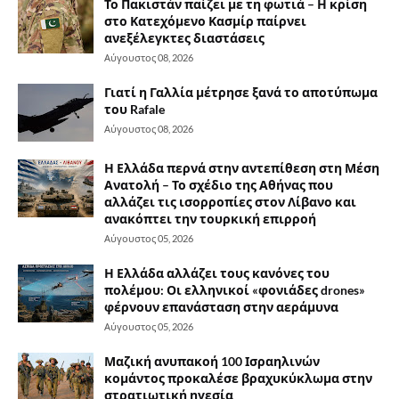
Το Πακιστάν παίζει με τη φωτιά – Η κρίση
στο Κατεχόμενο Κασμίρ παίρνει
ανεξέλεγκτες διαστάσεις
Αύγουστος 08, 2026
Γιατί η Γαλλία μέτρησε ξανά το αποτύπωμα
του Rafale
Αύγουστος 08, 2026
Η Ελλάδα περνά στην αντεπίθεση στη Μέση
Ανατολή – Το σχέδιο της Αθήνας που
αλλάζει τις ισορροπίες στον Λίβανο και
ανακόπτει την τουρκική επιρροή
Αύγουστος 05, 2026
Η Ελλάδα αλλάζει τους κανόνες του
πολέμου: Οι ελληνικοί «φονιάδες drones»
φέρνουν επανάσταση στην αεράμυνα
Αύγουστος 05, 2026
Μαζική ανυπακοή 100 Ισραηλινών
κομάντος προκαλέσε βραχυκύκλωμα στην
στρατιωτική ηγεσία