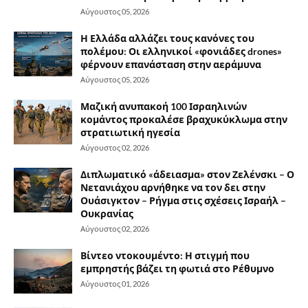
Αύγουστος 05, 2026
Η Ελλάδα αλλάζει τους κανόνες του
πολέμου: Οι ελληνικοί «φονιάδες drones»
φέρνουν επανάσταση στην αεράμυνα
Αύγουστος 05, 2026
Μαζική ανυπακοή 100 Ισραηλινών
κομάντος προκαλέσε βραχυκύκλωμα στην
στρατιωτική ηγεσία
Αύγουστος 02, 2026
Διπλωματικό «άδειασμα» στον Ζελένσκι – Ο
Νετανιάχου αρνήθηκε να τον δει στην
Ουάσιγκτον – Ρήγμα στις σχέσεις Ισραήλ –
Ουκρανίας
Αύγουστος 02, 2026
Βίντεο ντοκουμέντο: Η στιγμή που
εμπρηστής βάζει τη φωτιά στο Ρέθυμνο
Αύγουστος 01, 2026