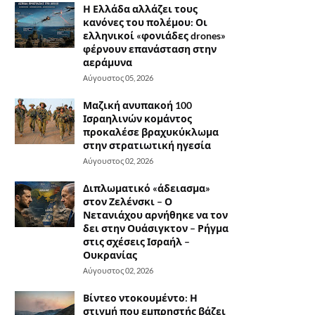
Η Ελλάδα αλλάζει τους
κανόνες του πολέμου: Οι
ελληνικοί «φονιάδες drones»
φέρνουν επανάσταση στην
αεράμυνα
Αύγουστος 05, 2026
Μαζική ανυπακοή 100
Ισραηλινών κομάντος
προκαλέσε βραχυκύκλωμα
στην στρατιωτική ηγεσία
Αύγουστος 02, 2026
Διπλωματικό «άδειασμα»
στον Ζελένσκι – Ο
Νετανιάχου αρνήθηκε να τον
δει στην Ουάσιγκτον – Ρήγμα
στις σχέσεις Ισραήλ –
Ουκρανίας
Αύγουστος 02, 2026
Βίντεο ντοκουμέντο: Η
στιγμή που εμπρηστής βάζει