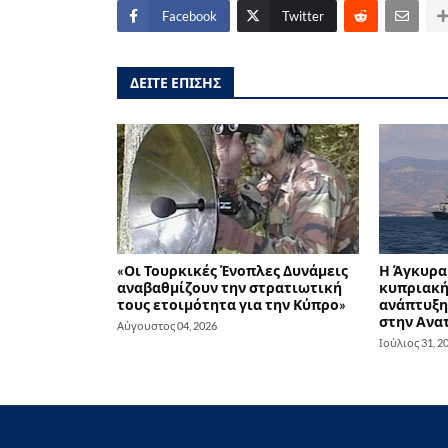
Facebook
Twitter
ΔΕΙΤΕ ΕΠΙΣΗΣ
«Οι Τουρκικές Ένοπλες Δυνάμεις
Η Άγκυρα 
αναβαθμίζουν την στρατιωτική
κυπριακή 
τους ετοιμότητα για την Κύπρο»
ανάπτυξη
στην Ανα
Αύγουστος 04, 2026
Ιούλιος 31, 2