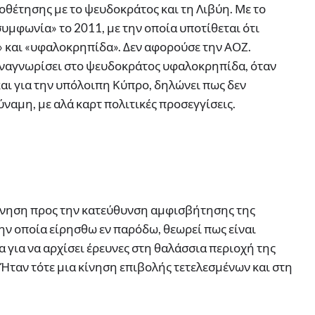
ριοθέτησης με το ψευδοκράτος και τη Λιβύη. Με το
υμφωνία» το 2011, με την οποία υποτίθεται ότι
» και «υφαλοκρηπίδα». Δεν αφορούσε την ΑΟΖ.
 αναγνωρίσει στο ψευδοκράτος υφαλοκρηπίδα, όταν
και για την υπόλοιπη Κύπρο, δηλώνει πως δεν
ύναμη, με αλά καρτ πολιτικές προσεγγίσεις.
νηση προς την κατεύθυνση αμφισβήτησης της
ην οποία είρησθω εν παρόδω, θεωρεί πως είναι
α για να αρχίσει έρευνες στη θαλάσσια περιοχή της
 Ήταν τότε μια κίνηση επιβολής τετελεσμένων και στη