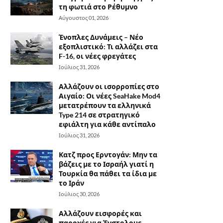
τη φωτιά στο Ρέθυμνο
Αύγουστος 01, 2026
Ένοπλες Δυνάμεις – Νέο
εξοπλιστικό: Τι αλλάζει στα
F-16, οι νέες φρεγάτες
Ιούλιος 31, 2026
Αλλάζουν οι ισορροπίες στο
Αιγαίο: Οι νέες SeaHake Mod4
μετατρέπουν τα ελληνικά
Type 214 σε στρατηγικό
εφιάλτη για κάθε αντίπαλο
Ιούλιος 31, 2026
Κατζ προς Ερντογάν: Μην τα
βάζεις με το Ισραήλ γιατί η
Τουρκία θα πάθει τα ίδια με
το Ιράν
Ιούλιος 30, 2026
Αλλάζουν εισφορές και
παροχές για Ένστολους