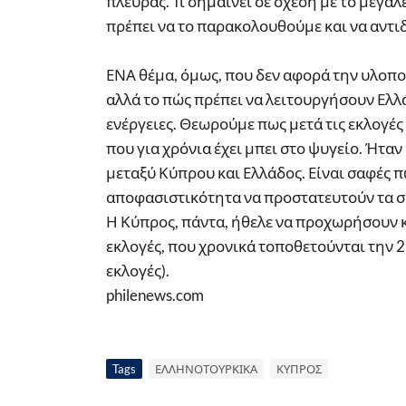
πλευράς. Τι σημαίνει σε σχέση με το μεγα
πρέπει να το παρακολουθούμε και να αντι
ΕΝΑ θέμα, όμως, που δεν αφορά την υλοπο
αλλά το πώς πρέπει να λειτουργήσουν Ελλ
ενέργειες. Θεωρούμε πως μετά τις εκλογές 
που για χρόνια έχει μπει στο ψυγείο. Ήτα
μεταξύ Κύπρου και Ελλάδος. Είναι σαφές 
αποφασιστικότητα να προστατευτούν τα σ
Η Κύπρος, πάντα, ήθελε να προχωρήσουν κ
εκλογές, που χρονικά τοποθετούνται την 2
εκλογές).
philenews.com
Tags
ΕΛΛΗΝΟΤΟΥΡΚΙΚΑ
ΚΥΠΡΟΣ