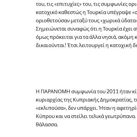
του, τις «επιτυχίες» του, τις συμφωνίες ο
κατοχικό καθεστώς η Τουρκία υπέγραψε «σ
οριοθετούσαν μεταξύ τους «χωρικά ύδατα
Σημειώνεται συναφώς ότι η Τουρκία έχει
όμως πρόκειται για τα άλλα νησιά, ακόμη 
δικαιούνται! Έτσι λειτουργεί η κατοχική δ
Η ΠΑΡΑΝΟΜΗ συμφωνία του 2011 ήταν κί
κυριαρχίας της Κυπριακής Δημοκρατίας, τ
«εκλιπούσα», δεν υπάρχει. Ήταν η αφετηρί
Κύπρου και να στείλει τελικά γεωτρύπανα.
θάλασσα.