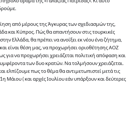
λεπήβολο όραμα της «Γαλάζιας Πατρίδας». Κι αυτό
δρούμε.
ίηση από μέρους της Άγκυρας των σχεδιασμών της,
άδα και Κύπρος. Πώς θα απαντήσουν στις τουρκικές
στην Ελλάδα, θα πρέπει να ανοίξει εκ νέου ένα ζήτημα,
ν και είναι θέση μας, να προχωρήσει οριοθέτησης ΑΟΖ
πως για να προχωρήσει χρειάζεται πολιτική απόφαση και
υμφέροντα των δυο κρατών. Να τολμήσουν χρειάζεται.
αι ελπίζουμε πως το θέμα θα αντιμετωπιστεί μετά τις
1η Μάιου ( και αρχές Ιουλίου εάν υπάρξουν και δεύτερες