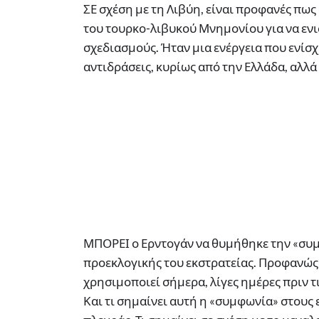
ΣΕ σχέση με τη Λιβύη, είναι προφανές πως 
του τουρκο-λιβυκού Μνημονίου για να ενισ
σχεδιασμούς. Ήταν μια ενέργεια που ενίσ
αντιδράσεις, κυρίως από την Ελλάδα, αλλά
ΜΠΟΡΕΙ ο Ερντογάν να θυμήθηκε την «συμ
προεκλογικής του εκστρατείας. Προφανώς α
χρησιμοποιεί σήμερα, λίγες ημέρες πριν τι
Και τι σημαίνει αυτή η «συμφωνία» στους