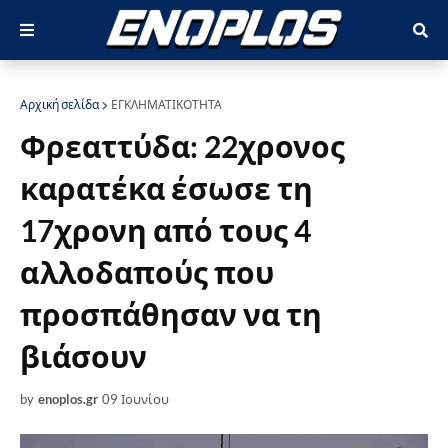
Αρχική σελίδα
ΕΓΚΛΗΜΑΤΙΚΟΤΗΤΑ
Φρεαττύδα: 22χρονος
καρατέκα έσωσε τη
17χρονη από τους 4
αλλοδαπούς που
προσπάθησαν να τη
βιάσουν
by
enoplos.gr
09 Ιουνίου