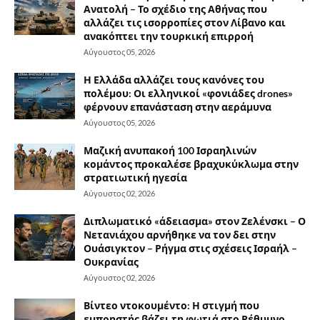
Ανατολή – Το σχέδιο της Αθήνας που
αλλάζει τις ισορροπίες στον Λίβανο και
ανακόπτει την τουρκική επιρροή
Αύγουστος 05, 2026
Η Ελλάδα αλλάζει τους κανόνες του
πολέμου: Οι ελληνικοί «φονιάδες drones»
φέρνουν επανάσταση στην αεράμυνα
Αύγουστος 05, 2026
Μαζική ανυπακοή 100 Ισραηλινών
κομάντος προκαλέσε βραχυκύκλωμα στην
στρατιωτική ηγεσία
Αύγουστος 02, 2026
Διπλωματικό «άδειασμα» στον Ζελένσκι – Ο
Νετανιάχου αρνήθηκε να τον δει στην
Ουάσιγκτον – Ρήγμα στις σχέσεις Ισραήλ –
Ουκρανίας
Αύγουστος 02, 2026
Βίντεο ντοκουμέντο: Η στιγμή που
εμπρηστής βάζει τη φωτιά στο Ρέθυμνο