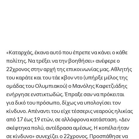
«Καταρχάς, έκανα αυτό που έπρεπε να κάνει ο κάθε
πολίτης. Να τρέξει να την βοηθήσει» ανέφερε ο
22χρονος στην αρχή της επικοινωνίας μας. Αθλητής
του καράτε και του τάε κβον ντο (υπήρξε μέλος της
ομάδας του Ολυμπιακού) ο Μανόλης Καφετζιάδης
ενήργησε ενστικτωδώς. Έπραξε σαν να πρόκειται
για δικό του πρόσωπο, δίχως να υπολογίσει τον
κίνδυνο. Απέναντι του είχε τέσσερις νεαρούς ηλικίας
από 17 έως 19 ετών, σε αλλόφρονα κατάσταση. «Δεν
σκέφτηκα πολύ, αντέδρασα αμέσως. Η κοπέλα ήταν
σε κίνδυνο» συνεχίζει ο 22χρονος. Προσπάθησε να