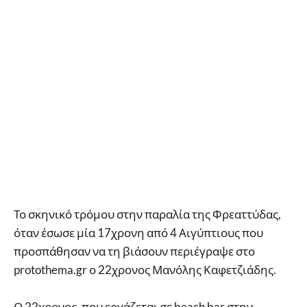
Το σκηνικό τρόμου στην παραλία της Φρεαττύδας,
όταν έσωσε μία 17χρονη από 4 Αιγύπτιους που
προσπάθησαν να τη βιάσουν περιέγραψε στο
protothema.gr ο 22χρονος Μανόλης Καφετζιάδης.
Ο 22χρονος, που εργάζεται σε beach bar στην