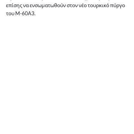
επίσης να ενσωματωθούν στον νέο τουρκικό πύργο
του M-60A3.