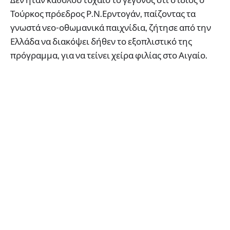
Τούρκος πρόεδρος Ρ.Ν.Ερντογάν, παίζοντας τα
γνωστά νεο-οθωμανικά παιχνίδια, ζήτησε από την
Ελλάδα να διακόψει δήθεν το εξοπλιστικό της
πρόγραμμα, για να τείνει χείρα φιλίας στο Αιγαίο.