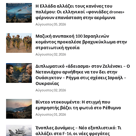
Η Ελλάδα αλλάζει τους κανόνες του
πολέμου: Οι ελληνικοί «φονιάδες drones»
φέρνουν επανάσταση στην αεράμυνα
Αύγουστος 05, 2026
Μαζική ανυπακοή 100 Ισραηλινών
κομάντος προκαλέσε βραχυκύκλωμα στην
στρατιωτική ηγεσία
Αύγουστος 02, 2026
Διπλωματικό «άδειασμα» στον Ζελένσκι – Ο
Νετανιάχου αρνήθηκε να τον δει στην
Ουάσιγκτον – Ρήγμα στις σχέσεις Ισραήλ –
Ουκρανίας
Αύγουστος 02, 2026
Βίντεο ντοκουμέντο: Η στιγμή που
εμπρηστής βάζει τη φωτιά στο Ρέθυμνο
Αύγουστος 01, 2026
Ένοπλες Δυνάμεις – Νέο εξοπλιστικό: Τι
αλλάζει στα F-16, οι νέες φρεγάτες