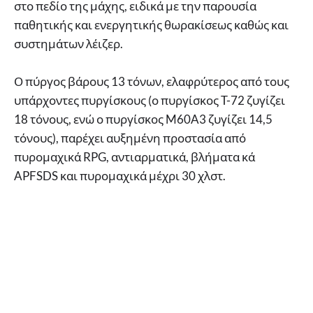
στο πεδίο της μάχης, ειδικά με την παρουσία
παθητικής και ενεργητικής θωρακίσεως καθώς και
συστημάτων λέιζερ.
Ο πύργος βάρους 13 τόνων, ελαφρύτερος από τους
υπάρχοντες πυργίσκους (ο πυργίσκος T-72 ζυγίζει
18 τόνους, ενώ ο πυργίσκος M60A3 ζυγίζει 14,5
τόνους), παρέχει αυξημένη προστασία από
πυρομαχικά RPG, αντιαρματικά, βλήματα κά
APFSDS και πυρομαχικά μέχρι 30 χλστ.