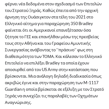
φέρνει νέα δεδομένα στον σχεδιασμό των Επιτελών
του Στρατού Ξηράς. Καθώς έπειτα από την αρχική
άρνηση της Ουάσιγκτον στα τέλη του 2021 στο
Ελληνικό αίτημα για παραχώρηση 350 Bradley
φαίνεται ότι οι Αμερικανοί επανεξέτασαν όσα
ζήτησε το ΓΕΣ και επανήλθαν μέσω της πρεσβείας
τους στην Αθήνα και του Γραφείου Αμυντικής
Συνεργασίας ανάβοντας το ‘’πράσινο’’ φως στη
διαθεσιμότητα των ΤΟΜΑ. Και κάλεσαν το Ελληνικό
Επιτελείο να επιλέξει Bradley τα οποία έχουν
αποσυρθεί από τον US Army στην κατάσταση που
βρίσκονται. Μια ανάλογη δηλαδή διαδικασία όπως
ακριβώς έγινε και στην παραχώρηση των M-1117
Guardian η οποία βρίσκεται σε εξέλιξη με τον Στρατό
Ξηράς να συνεχίζει τις παραλαβές των Οχημάτων
Αναγνώρισης.