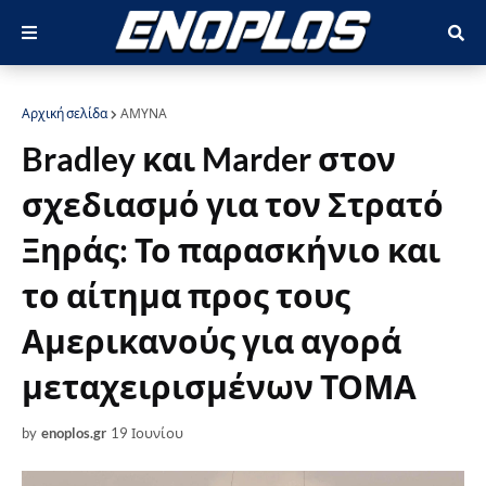
Αρχική σελίδα
ΑΜΥΝΑ
Bradley και Marder στον
σχεδιασμό για τον Στρατό
Ξηράς: Το παρασκήνιο και
το αίτημα προς τους
Αμερικανούς για αγορά
μεταχειρισμένων ΤΟΜΑ
by
enoplos.gr
19 Ιουνίου