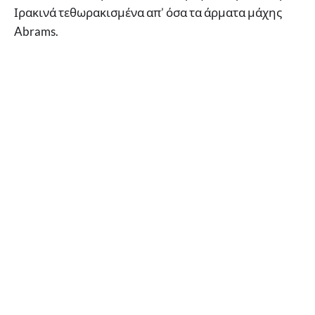
Ιρακινά τεθωρακισμένα απ’ όσα τα άρματα μάχης
Abrams.