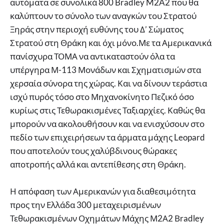
αυτόματα σε συνολικά 800 Bradley M2A2 που θα
καλύπτουν το σύνολο των αναγκών του Στρατού
Ξηράς στην περιοχή ευθύνης του Δ’ Σώματος
Στρατού στη Θράκη και όχι μόνο.Με τα Αμερικανικά
πανίσχυρα ΤΟΜΑ να αντικαταστούν όλα τα
υπέργηρα Μ-113 Μονάδων και Σχηματισμών στα
χερσαία σύνορα της χώρας. Και να δίνουν τεράστια
ισχύ πυρός τόσο στο Μηχανοκίνητο Πεζικό όσο
κυρίως στις Τεθωρακισμένες Ταξιαρχίες. Καθώς θα
μπορούν να ακολουθήσουν και να ενισχύσουν στο
πεδίο των επιχειρήσεων τα άρματα μάχης Leopard
που αποτελούν τους χαλύβδινους θώρακες
αποτροπής αλλά και αντεπίθεσης στη Θράκη.
Η απόφαση των Αμερικανών για διαθεσιμότητα
προς την Ελλάδα 300 μεταχειρισμένων
Τεθωρακισμένων Οχημάτων Μάχης Μ2Α2 Βradley