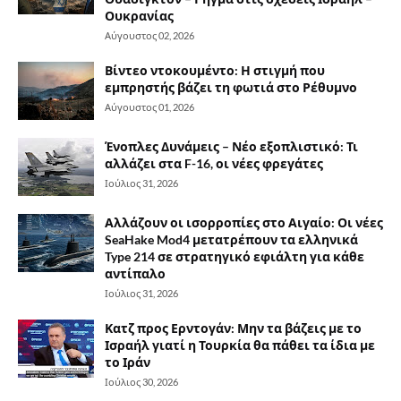
Ουκρανίας
Αύγουστος 02, 2026
Βίντεο ντοκουμέντο: Η στιγμή που
εμπρηστής βάζει τη φωτιά στο Ρέθυμνο
Αύγουστος 01, 2026
Ένοπλες Δυνάμεις – Νέο εξοπλιστικό: Τι
αλλάζει στα F-16, οι νέες φρεγάτες
Ιούλιος 31, 2026
Αλλάζουν οι ισορροπίες στο Αιγαίο: Οι νέες
SeaHake Mod4 μετατρέπουν τα ελληνικά
Type 214 σε στρατηγικό εφιάλτη για κάθε
αντίπαλο
Ιούλιος 31, 2026
Κατζ προς Ερντογάν: Μην τα βάζεις με το
Ισραήλ γιατί η Τουρκία θα πάθει τα ίδια με
το Ιράν
Ιούλιος 30, 2026