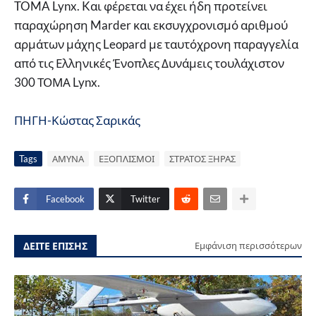
TOMA Lynx. Kαι φέρεται να έχει ήδη προτείνει
παραχώρηση Marder και εκσυγχρονισμό αριθμού
αρμάτων μάχης Leopard με ταυτόχρονη παραγγελία
από τις Ελληνικές Ένοπλες Δυνάμεις τουλάχιστον
300 ΤΟΜΑ Lynx.
ΠΗΓΗ-Κώστας Σαρικάς
Tags
ΑΜΥΝΑ
ΕΞΟΠΛΙΣΜΟΙ
ΣΤΡΑΤΟΣ ΞΗΡΑΣ
Facebook
Twitter
ΔΕΙΤΕ ΕΠΙΣΗΣ
Εμφάνιση περισσότερων