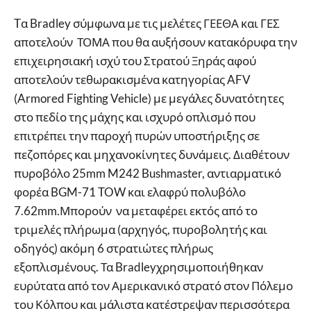
Tα Bradley σύμφωνα με τις μελέτες ΓΕΕΘΑ και ΓΕΣ
αποτελούν ΤΟΜΑ που θα αυξήσουν κατακόρυφα την
επιχειρησιακή ισχύ του Στρατού Ξηράς αφού
αποτελούν τεθωρακισμένα κατηγορίας AFV
(Armored Fighting Vehicle) με μεγάλες δυνατότητες
στο πεδίο της μάχης και ισχυρό οπλισμό που
επιτρέπει την παροχή πυρών υποστήριξης σε
πεζοπόρες και μηχανοκίνητες δυνάμεις. Διαθέτουν
πυροβόλο 25mm M242 Bushmaster, αντιαρματικό
φορέα BGM-71 TOW και ελαφρύ πολυβόλο
7.62mm.Μπορούν να μεταφέρει εκτός από το
τριμελές πλήρωμα (αρχηγός, πυροβολητής και
οδηγός) ακόμη 6 στρατιώτες πλήρως
εξοπλισμένους. Τα Bradleyχρησιμοποιήθηκαν
ευρύτατα από τον Αμερικανικό στρατό στον Πόλεμο
του Κόλπου και μάλιστα κατέστρεψαν περισσότερα