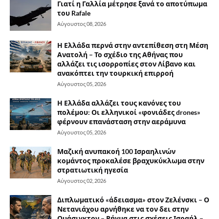
Γιατί η Γαλλία μέτρησε ξανά το αποτύπωμα
του Rafale
Αύγουστος 08, 2026
Η Ελλάδα περνά στην αντεπίθεση στη Μέση
Ανατολή – Το σχέδιο της Αθήνας που
αλλάζει τις ισορροπίες στον Λίβανο και
ανακόπτει την τουρκική επιρροή
Αύγουστος 05, 2026
Η Ελλάδα αλλάζει τους κανόνες του
πολέμου: Οι ελληνικοί «φονιάδες drones»
φέρνουν επανάσταση στην αεράμυνα
Αύγουστος 05, 2026
Μαζική ανυπακοή 100 Ισραηλινών
κομάντος προκαλέσε βραχυκύκλωμα στην
στρατιωτική ηγεσία
Αύγουστος 02, 2026
Διπλωματικό «άδειασμα» στον Ζελένσκι – Ο
Νετανιάχου αρνήθηκε να τον δει στην
Ουάσιγκτον – Ρήγμα στις σχέσεις Ισραήλ –