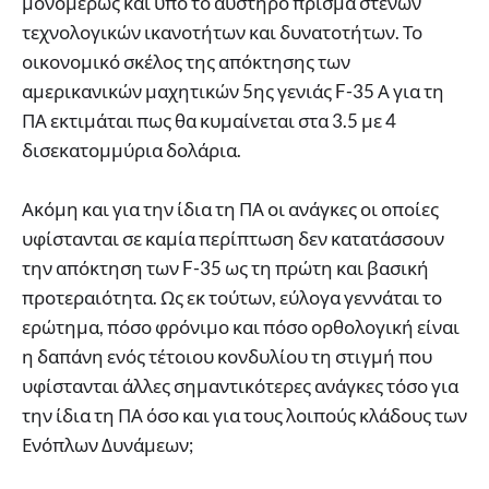
μονομερώς και υπό το αυστηρό πρίσμα στενών
τεχνολογικών ικανοτήτων και δυνατοτήτων. Το
οικονομικό σκέλος της απόκτησης των
αμερικανικών μαχητικών 5ης γενιάς F-35 Α για τη
ΠΑ εκτιμάται πως θα κυμαίνεται στα 3.5 με 4
δισεκατομμύρια δολάρια.
Ακόμη και για την ίδια τη ΠΑ οι ανάγκες οι οποίες
υφίστανται σε καμία περίπτωση δεν κατατάσσουν
την απόκτηση των F-35 ως τη πρώτη και βασική
προτεραιότητα. Ως εκ τούτων, εύλογα γεννάται το
ερώτημα, πόσο φρόνιμο και πόσο ορθολογική είναι
η δαπάνη ενός τέτοιου κονδυλίου τη στιγμή που
υφίστανται άλλες σημαντικότερες ανάγκες τόσο για
την ίδια τη ΠΑ όσο και για τους λοιπούς κλάδους των
Ενόπλων Δυνάμεων;