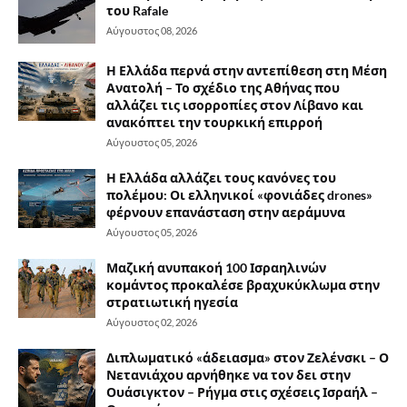
του Rafale
Αύγουστος 08, 2026
Η Ελλάδα περνά στην αντεπίθεση στη Μέση
Ανατολή – Το σχέδιο της Αθήνας που
αλλάζει τις ισορροπίες στον Λίβανο και
ανακόπτει την τουρκική επιρροή
Αύγουστος 05, 2026
Η Ελλάδα αλλάζει τους κανόνες του
πολέμου: Οι ελληνικοί «φονιάδες drones»
φέρνουν επανάσταση στην αεράμυνα
Αύγουστος 05, 2026
Μαζική ανυπακοή 100 Ισραηλινών
κομάντος προκαλέσε βραχυκύκλωμα στην
στρατιωτική ηγεσία
Αύγουστος 02, 2026
Διπλωματικό «άδειασμα» στον Ζελένσκι – Ο
Νετανιάχου αρνήθηκε να τον δει στην
Ουάσιγκτον – Ρήγμα στις σχέσεις Ισραήλ –