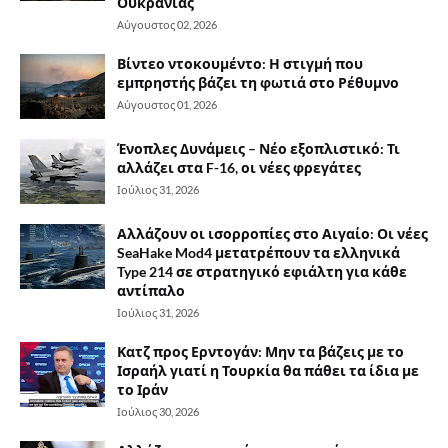
Ουκρανίας
Αύγουστος 02, 2026
Βίντεο ντοκουμέντο: Η στιγμή που
εμπρηστής βάζει τη φωτιά στο Ρέθυμνο
Αύγουστος 01, 2026
Ένοπλες Δυνάμεις – Νέο εξοπλιστικό: Τι
αλλάζει στα F-16, οι νέες φρεγάτες
Ιούλιος 31, 2026
Αλλάζουν οι ισορροπίες στο Αιγαίο: Οι νέες
SeaHake Mod4 μετατρέπουν τα ελληνικά
Type 214 σε στρατηγικό εφιάλτη για κάθε
αντίπαλο
Ιούλιος 31, 2026
Κατζ προς Ερντογάν: Μην τα βάζεις με το
Ισραήλ γιατί η Τουρκία θα πάθει τα ίδια με
το Ιράν
Ιούλιος 30, 2026