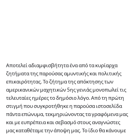
Αποτελεί αδιαμφισβήτητα ένα από τα κυρίαρχα
ζητήματα της παρούσας αμυντικής και πολιτικής
επικαιρότητας. Το ζήτημα της απόκτησης των
αμερικανικών μαχητικών 5ης γενιάς μονοπωλεί τις
τελευταίες ημέρες το δημόσιο λόγο. Από τη πρώτη
στιγμή που συγκροτήθηκε η παρούσα ιστοσελίδα
πάντα επώνυμα, τεκμηριώνοντας τα γραφόμενα μας
και με ευπρέπεια και σεβασμό στους αναγνώστες
μας καταθέταμε την άποψη μας. Το ίδιο θα κάνουμε