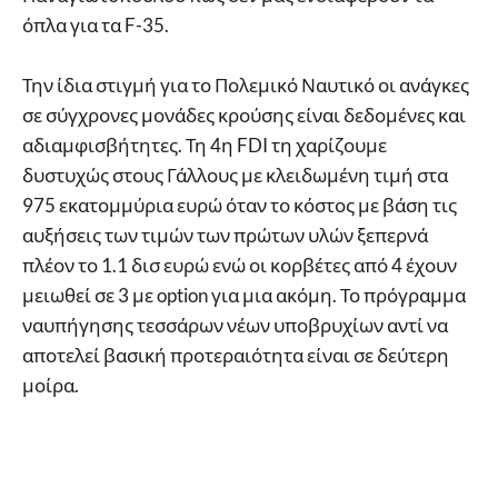
όπλα για τα F-35.
Την ίδια στιγμή για το Πολεμικό Ναυτικό οι ανάγκες
σε σύγχρονες μονάδες κρούσης είναι δεδομένες και
αδιαμφισβήτητες. Τη 4η FDI τη χαρίζουμε
δυστυχώς στους Γάλλους με κλειδωμένη τιμή στα
975 εκατομμύρια ευρώ όταν το κόστος με βάση τις
αυξήσεις των τιμών των πρώτων υλών ξεπερνά
πλέον το 1.1 δισ ευρώ ενώ οι κορβέτες από 4 έχουν
μειωθεί σε 3 με option για μια ακόμη. Το πρόγραμμα
ναυπήγησης τεσσάρων νέων υποβρυχίων αντί να
αποτελεί βασική προτεραιότητα είναι σε δεύτερη
μοίρα.