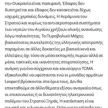
την Ουκρανία είναι πασιφανή. Έδαφος δεν
διατηρείται και έδαφος δεν κατακτιέται δίχως
ισχυρές χερσαίες δυνάμεις. Η Αεράμυνα του
Στρατού και κυρίως τα αντιαεροπορικά συστήματα
των νησιών του Αιγαίου χρήζουν ολικής ανανέωσης
λόγω παλαιότητας. Το Πυροβολικό Μάχης
βασικότατος συντελεστής της ελληνικής αποτροπής
παραμένει σε άλλες δεκαετίες με βασικά κενά και
ελλείψεις όχι τόσο σε μέσα εκπομπής πυρών αλλά σε
μέσα, τακτικές και ικανότητες στοχοποίησης. Η
ανάγκη για ένα σύγχρονο και καινούργιο ΤΟΜΑ
εξακολουθεί να υφίστανται ενώ οι μονάδες αρμάτων
Leopard βρίσκονται στα όρια τους. Δεν θα
επεκταθούμε σε άλλα θέματα εξίσου αναγκαία όπως
οι επικοινωνίες ή οι δυνατότητες ηλεκτρονικού
πολέμου του Στρατού Ξηράς. Η κατάσταση είναι
γνωστή και χιλιοειπωμένη. Ούτε για το επίπεδο του