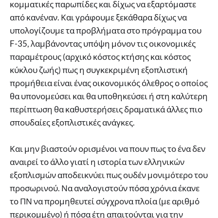
κομματικές παρωπίδες και δίχως να εξαρτόμαστε
από κανέναν. Και γράφουμε ξεκάθαρα δίχως να
υπολογίζουμε τα προβλήματα στο πρόγραμμα του
F-35, λαμβάνοντας υπόψη μόνον τις οικονομικές
παραμέτρους (αρχικό κόστος κτήσης και κόστος
κύκλου ζωής) πως η συγκεκριμένη εξοπλιστική
προμήθεια είναι ένας οικονομικός όλεθρος ο οποίος
θα υπονομεύσει και θα υποθηκεύσει ή στη καλύτερη
περίπτωση θα καθυστερήσεις δραματικά άλλες πιο
σπουδαίες εξοπλιστικές ανάγκες.
Και μην βιαστούν ορισμένοι να πουν πως το ένα δεν
αναιρεί το άλλο γιατί η ιστορία των ελληνικών
εξοπλισμών αποδεικνύει πως ουδέν μονιμότερο του
προσωρινού. Να αναλογιστούν πόσα χρόνια έκανε
το ΠΝ να προμηθευτεί σύγχρονα πλοία (με αριθμό
περικομμένο) ή πόσα έτη απαιτούνται για την