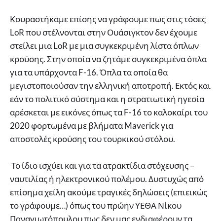
Κουραστήκαμε επίσης να γράφουμε πως στις τόσες
LoR που στέλνονται στην Ουάσιγκτον δεν έχουμε
στείλει μια LoR με μια συγκεκριμένη λίστα όπλων
κρούσης. Στην οποία να ζητάμε συγκεκριμένα όπλα
για τα υπάρχοντα F-16. Όπλα τα οποία θα
μεγιστοποιούσαν την ελληνική αποτροπή. Εκτός και
εάν το πολιτικό σύστημα και η στρατιωτική ηγεσία
αρέσκεται με εικόνες όπως τα F-16 το καλοκαίρι του
2020 φορτωμένα με βλήματα Maverick για
αποστολές κρούσης του τουρκικού στόλου.
Το ίδιο ισχύει και για τα ατρακτίδια στόχευσης –
ναυτιλίας ή ηλεκτρονικού πολέμου. Δυστυχώς από
επίσημα χείλη ακούμε τραγικές δηλώσεις (επιεικώς
το γράφουμε…) όπως του πρώην ΥΕΘΑ Νίκου
Παναγιωτόπουλου πως δεν μας ενδιαφέρουν τα