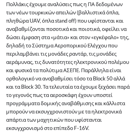
Πολλάκις έχουμε αναλύσεις πως η ΠΑ δεδομένων
των νέων τουρκικών απειλών (βαλλιστικά όπλα,
πληθώρα UAV, όπλα stand off) που υφίστανται και
αναβαθμίζονται ποσοτικά και ποιοτικά, οφείλει να
δώσει έμφαση στα «μάτια» και στον «εγκέφαλο» της,
δηλαδή το Σύστημα Αεροπορικού Ελέγχου που
περιλαμβάνει τις μονάδες ραντάρ, τις μονάδες
αεράμυνας, τις δυνατότητες ηλεκτρονικού πολέμου
και φυσικά τα πολύτιμα ΑΣΕΠΕ. Παράλληλα είναι
ορθολογικό να αναβαθμίσει τόσο τα Block 50 αλλά
και τα Block 30. Τα τελευταία τα έχουμε ξεχάσει παρά
το γεγονός πως τα αεροσκάφη έχουν υποστεί
προγράμματα δομικής αναβάθμισης και κάλλιστα
μπορούν να εκσυγχρονιστούν με τα ηλεκτρονικά
απάρτια των μαχητικών που υφίστανται
εκσυγχρονισμό στο επίπεδο F-16V.