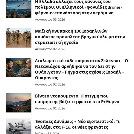
Η Ελλάδα αλλάζει τους κανόνες του
πολέμου: Οι ελληνικοί «φονιάδες drones»
φέρνουν επανάσταση στην αεράμυνα
Αύγουστος 05, 2026
Μαζική ανυπακοή 100 Ισραηλινών
κομάντος προκαλέσε βραχυκύκλωμα στην
στρατιωτική ηγεσία
Αύγουστος 02, 2026
Διπλωματικό «άδειασμα» στον Ζελένσκι – Ο
Νετανιάχου αρνήθηκε να τον δει στην
Ουάσιγκτον – Ρήγμα στις σχέσεις Ισραήλ –
Ουκρανίας
Αύγουστος 02, 2026
Βίντεο ντοκουμέντο: Η στιγμή που
εμπρηστής βάζει τη φωτιά στο Ρέθυμνο
Αύγουστος 01, 2026
Ένοπλες Δυνάμεις – Νέο εξοπλιστικό: Τι
αλλάζει στα F-16, οι νέες φρεγάτες
Ιούλιος 31, 2026