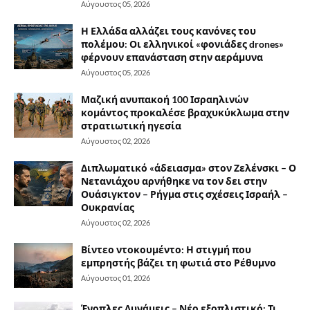
Αύγουστος 05, 2026
Η Ελλάδα αλλάζει τους κανόνες του
πολέμου: Οι ελληνικοί «φονιάδες drones»
φέρνουν επανάσταση στην αεράμυνα
Αύγουστος 05, 2026
Μαζική ανυπακοή 100 Ισραηλινών
κομάντος προκαλέσε βραχυκύκλωμα στην
στρατιωτική ηγεσία
Αύγουστος 02, 2026
Διπλωματικό «άδειασμα» στον Ζελένσκι – Ο
Νετανιάχου αρνήθηκε να τον δει στην
Ουάσιγκτον – Ρήγμα στις σχέσεις Ισραήλ –
Ουκρανίας
Αύγουστος 02, 2026
Βίντεο ντοκουμέντο: Η στιγμή που
εμπρηστής βάζει τη φωτιά στο Ρέθυμνο
Αύγουστος 01, 2026
Ένοπλες Δυνάμεις – Νέο εξοπλιστικό: Τι