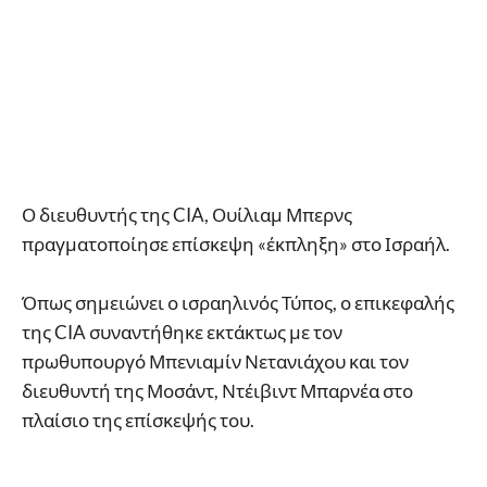
Ο διευθυντής της CIA, Ουίλιαμ Μπερνς
πραγματοποίησε επίσκεψη «έκπληξη» στο Ισραήλ.
Όπως σημειώνει ο ισραηλινός Τύπος, ο επικεφαλής
της CIA συναντήθηκε εκτάκτως με τον
πρωθυπουργό Μπενιαμίν Νετανιάχου και τον
διευθυντή της Μοσάντ, Ντέιβιντ Μπαρνέα στο
πλαίσιο της επίσκεψής του.