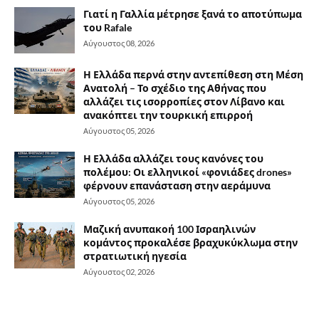
Γιατί η Γαλλία μέτρησε ξανά το αποτύπωμα
του Rafale
Αύγουστος 08, 2026
Η Ελλάδα περνά στην αντεπίθεση στη Μέση
Ανατολή – Το σχέδιο της Αθήνας που
αλλάζει τις ισορροπίες στον Λίβανο και
ανακόπτει την τουρκική επιρροή
Αύγουστος 05, 2026
Η Ελλάδα αλλάζει τους κανόνες του
πολέμου: Οι ελληνικοί «φονιάδες drones»
φέρνουν επανάσταση στην αεράμυνα
Αύγουστος 05, 2026
Μαζική ανυπακοή 100 Ισραηλινών
κομάντος προκαλέσε βραχυκύκλωμα στην
στρατιωτική ηγεσία
Αύγουστος 02, 2026