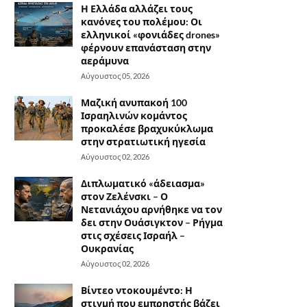
Η Ελλάδα αλλάζει τους
κανόνες του πολέμου: Οι
ελληνικοί «φονιάδες drones»
φέρνουν επανάσταση στην
αεράμυνα
Αύγουστος 05, 2026
Μαζική ανυπακοή 100
Ισραηλινών κομάντος
προκαλέσε βραχυκύκλωμα
στην στρατιωτική ηγεσία
Αύγουστος 02, 2026
Διπλωματικό «άδειασμα»
στον Ζελένσκι – Ο
Νετανιάχου αρνήθηκε να τον
δει στην Ουάσιγκτον – Ρήγμα
στις σχέσεις Ισραήλ –
Ουκρανίας
Αύγουστος 02, 2026
Βίντεο ντοκουμέντο: Η
στιγμή που εμπρηστής βάζει