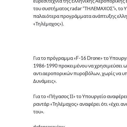
ευρεσιτεχνία της Ελληνικής Αεροπορικής 
του συστήματος radar “ΤΗΛΕΜΑΧΟΣ”», το 
παλαιότερα προγράμματα ανάπτυξης ελλην
«Τηλέμαχος»).
Για το πρόγραμμα «F-16 Drone» το Υπουργε
1986-1990 προκειμένου να χρησιμεύσει 
αντιαεροπορικών πυροβόλων, χωρίς να υπ
Δυνάμεις».
Για το «Πήγασος ΙΙ» το Υπουργείο αναφέρει
ραντάρ «Τηλέμαχος» αναφέρει ότι «έχει α
του».
defencereview