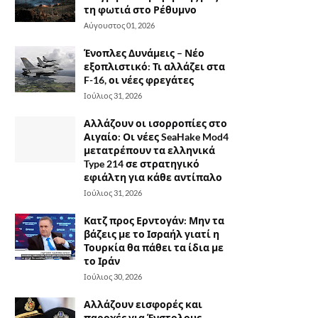
τη φωτιά στο Ρέθυμνο
Αύγουστος 01, 2026
Ένοπλες Δυνάμεις – Νέο
εξοπλιστικό: Τι αλλάζει στα
F-16, οι νέες φρεγάτες
Ιούλιος 31, 2026
Αλλάζουν οι ισορροπίες στο
Αιγαίο: Οι νέες SeaHake Mod4
μετατρέπουν τα ελληνικά
Type 214 σε στρατηγικό
εφιάλτη για κάθε αντίπαλο
Ιούλιος 31, 2026
Κατζ προς Ερντογάν: Μην τα
βάζεις με το Ισραήλ γιατί η
Τουρκία θα πάθει τα ίδια με
το Ιράν
Ιούλιος 30, 2026
Αλλάζουν εισφορές και
παροχές για Ένστολους