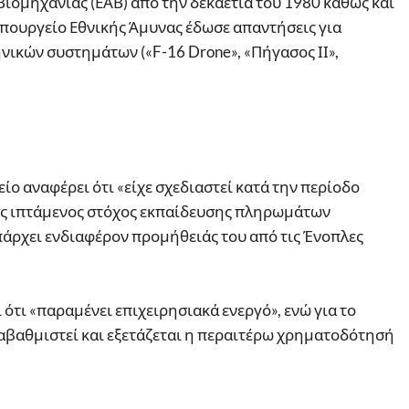
Βιομηχανίας (ΕΑΒ) από την δεκαετία του 1980 καθώς και
Υπουργείο Εθνικής Άμυνας έδωσε απαντήσεις για
ικών συστημάτων («F-16 Drone», «Πήγασος ΙΙ»,
ίο αναφέρει ότι «είχε σχεδιαστεί κατά την περίοδο
ως ιπτάμενος στόχος εκπαίδευσης πληρωμάτων
άρχει ενδιαφέρον προμήθειάς του από τις Ένοπλες
 ότι «παραμένει επιχειρησιακά ενεργό», ενώ για το
ναβαθμιστεί και εξετάζεται η περαιτέρω χρηματοδότησή