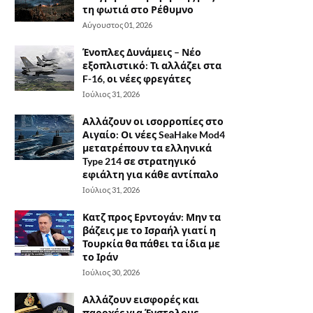
τη φωτιά στο Ρέθυμνο
Αύγουστος 01, 2026
Ένοπλες Δυνάμεις – Νέο
εξοπλιστικό: Τι αλλάζει στα
F-16, οι νέες φρεγάτες
Ιούλιος 31, 2026
Αλλάζουν οι ισορροπίες στο
Αιγαίο: Οι νέες SeaHake Mod4
μετατρέπουν τα ελληνικά
Type 214 σε στρατηγικό
εφιάλτη για κάθε αντίπαλο
Ιούλιος 31, 2026
Κατζ προς Ερντογάν: Μην τα
βάζεις με το Ισραήλ γιατί η
Τουρκία θα πάθει τα ίδια με
το Ιράν
Ιούλιος 30, 2026
Αλλάζουν εισφορές και
παροχές για Ένστολους