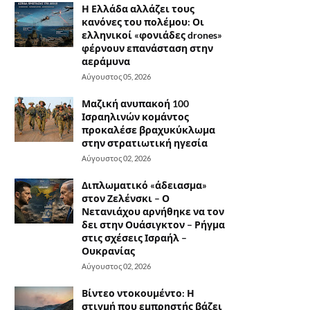
Η Ελλάδα αλλάζει τους
κανόνες του πολέμου: Οι
ελληνικοί «φονιάδες drones»
φέρνουν επανάσταση στην
αεράμυνα
Αύγουστος 05, 2026
Μαζική ανυπακοή 100
Ισραηλινών κομάντος
προκαλέσε βραχυκύκλωμα
στην στρατιωτική ηγεσία
Αύγουστος 02, 2026
Διπλωματικό «άδειασμα»
στον Ζελένσκι – Ο
Νετανιάχου αρνήθηκε να τον
δει στην Ουάσιγκτον – Ρήγμα
στις σχέσεις Ισραήλ –
Ουκρανίας
Αύγουστος 02, 2026
Βίντεο ντοκουμέντο: Η
στιγμή που εμπρηστής βάζει