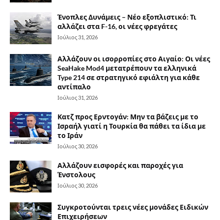
Ένοπλες Δυνάμεις – Νέο εξοπλιστικό: Τι
αλλάζει στα F-16, οι νέες φρεγάτες
Ιούλιος 31, 2026
Αλλάζουν οι ισορροπίες στο Αιγαίο: Οι νέες
SeaHake Mod4 μετατρέπουν τα ελληνικά
Type 214 σε στρατηγικό εφιάλτη για κάθε
αντίπαλο
Ιούλιος 31, 2026
Κατζ προς Ερντογάν: Μην τα βάζεις με το
Ισραήλ γιατί η Τουρκία θα πάθει τα ίδια με
το Ιράν
Ιούλιος 30, 2026
Αλλάζουν εισφορές και παροχές για
Ένστολους
Ιούλιος 30, 2026
Συγκροτούνται τρεις νέες μονάδες Ειδικών
Επιχειρήσεων