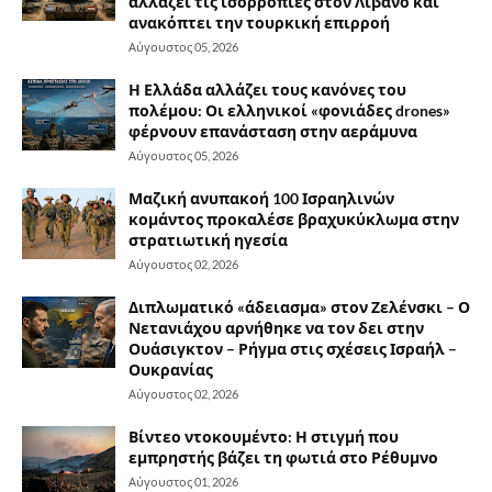
αλλάζει τις ισορροπίες στον Λίβανο και
ανακόπτει την τουρκική επιρροή
Αύγουστος 05, 2026
Η Ελλάδα αλλάζει τους κανόνες του
πολέμου: Οι ελληνικοί «φονιάδες drones»
φέρνουν επανάσταση στην αεράμυνα
Αύγουστος 05, 2026
Μαζική ανυπακοή 100 Ισραηλινών
κομάντος προκαλέσε βραχυκύκλωμα στην
στρατιωτική ηγεσία
Αύγουστος 02, 2026
Διπλωματικό «άδειασμα» στον Ζελένσκι – Ο
Νετανιάχου αρνήθηκε να τον δει στην
Ουάσιγκτον – Ρήγμα στις σχέσεις Ισραήλ –
Ουκρανίας
Αύγουστος 02, 2026
Βίντεο ντοκουμέντο: Η στιγμή που
εμπρηστής βάζει τη φωτιά στο Ρέθυμνο
Αύγουστος 01, 2026