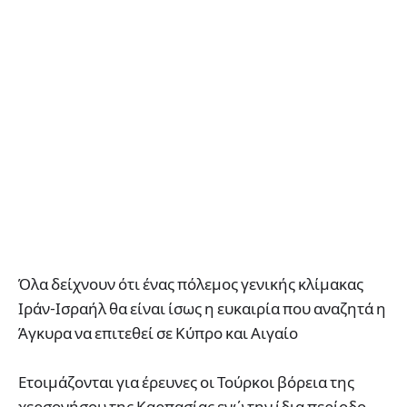
Όλα δείχνουν ότι ένας πόλεμος γενικής κλίμακας
Ιράν-Ισραήλ θα είναι ίσως η ευκαιρία που αναζητά η
Άγκυρα να επιτεθεί σε Κύπρο και Αιγαίο
Ετοιμάζονται για έρευνες οι Τούρκοι βόρεια της
χερσονήσου της Καρπασίας ενώ την ίδια περίοδο