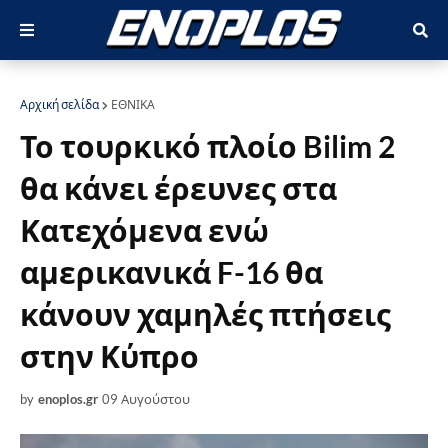
Αρχική σελίδα
ΕΘΝΙΚΑ
Το τουρκικό πλοίο Bilim 2
θα κάνει έρευνες στα
Κατεχόμενα ενώ
αμερικανικά F-16 θα
κάνουν χαμηλές πτήσεις
στην Κύπρο
by
enoplos.gr
09 Αυγούστου