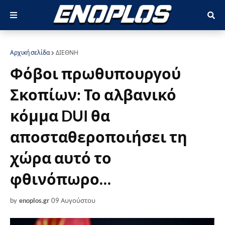
Αρχική σελίδα
ΔΙΕΘΝΗ
Φόβοι πρωθυπουργού
Σκοπίων: Το αλβανικό
κόμμα DUI θα
αποσταθεροποιήσει τη
χώρα αυτό το
φθινόπωρο…
by
enoplos.gr
09 Αυγούστου