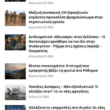
Αύγουστος 05, 2026
Μαζική ανυπακοή 100 Ισραηλινών
κομάντος προκαλέσε βραχυκύκλωμα στην
στρατιωτική ηγεσία
Αύγουστος 02, 2026
Διπλωματικό «άδειασμα» στον Ζελένσκι – Ο
Νετανιάχου αρνήθηκε να τον δει στην
Ουάσιγκτον – Ρήγμα στις σχέσεις Ισραήλ –
Ουκρανίας
Αύγουστος 02, 2026
Βίντεο ντοκουμέντο: Η στιγμή που
εμπρηστής βάζει τη φωτιά στο Ρέθυμνο
Αύγουστος 01, 2026
Ένοπλες Δυνάμεις – Νέο εξοπλιστικό: Τι
αλλάζει στα F-16, οι νέες φρεγάτες
Ιούλιος 31, 2026
Αλλάζουν οι ισορροπίες στο Αιγαίο: Οι νέες