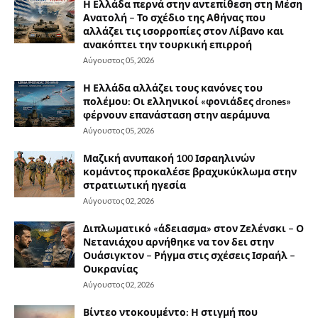
Η Ελλάδα περνά στην αντεπίθεση στη Μέση
Ανατολή – Το σχέδιο της Αθήνας που
αλλάζει τις ισορροπίες στον Λίβανο και
ανακόπτει την τουρκική επιρροή
Αύγουστος 05, 2026
Η Ελλάδα αλλάζει τους κανόνες του
πολέμου: Οι ελληνικοί «φονιάδες drones»
φέρνουν επανάσταση στην αεράμυνα
Αύγουστος 05, 2026
Μαζική ανυπακοή 100 Ισραηλινών
κομάντος προκαλέσε βραχυκύκλωμα στην
στρατιωτική ηγεσία
Αύγουστος 02, 2026
Διπλωματικό «άδειασμα» στον Ζελένσκι – Ο
Νετανιάχου αρνήθηκε να τον δει στην
Ουάσιγκτον – Ρήγμα στις σχέσεις Ισραήλ –
Ουκρανίας
Αύγουστος 02, 2026
Βίντεο ντοκουμέντο: Η στιγμή που