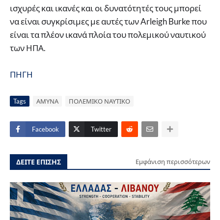
ισχυρές και ικανές και οι δυνατότητές τους μπορεί
να είναι συγκρίσιμες με αυτές των Arleigh Burke που
είναι τα πλέον ικανά πλοία του πολεμικού ναυτικού
των ΗΠΑ.
ΠΗΓΗ
Tags
ΑΜΥΝΑ
ΠΟΛΕΜΙΚΟ ΝΑΥΤΙΚΟ
Facebook
Twitter
ΔΕΙΤΕ ΕΠΙΣΗΣ
Εμφάνιση περισσότερων