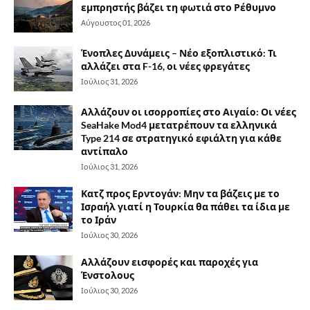
εμπρηστής βάζει τη φωτιά στο Ρέθυμνο
Αύγουστος 01, 2026
Ένοπλες Δυνάμεις – Νέο εξοπλιστικό: Τι
αλλάζει στα F-16, οι νέες φρεγάτες
Ιούλιος 31, 2026
Αλλάζουν οι ισορροπίες στο Αιγαίο: Οι νέες
SeaHake Mod4 μετατρέπουν τα ελληνικά
Type 214 σε στρατηγικό εφιάλτη για κάθε
αντίπαλο
Ιούλιος 31, 2026
Κατζ προς Ερντογάν: Μην τα βάζεις με το
Ισραήλ γιατί η Τουρκία θα πάθει τα ίδια με
το Ιράν
Ιούλιος 30, 2026
Αλλάζουν εισφορές και παροχές για
Ένστολους
Ιούλιος 30, 2026