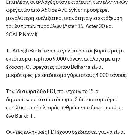
Επιπλέον, οι αλλαγές στον εκτοξευτή των ελληνικών
φρεγατών από A50 σε A70 Sylver προσφέρει
μεγαλύτερη ευελιξία και ικανότητα για εκτόξευση
τριών τύπων πυραύλων (Aster 15, Aster 30 και
SCALP Naval).
Τα Arleigh Burke είναι μεγαλύτερα και βαρύτερα, με
εκτόπισμα περίπου 9.000 τόνων, ανάλογα με την
έκδοση. Οι φρεγάτες τύπου Belharra είναι
μικρότερες, με εκτόπισμα γύρω στους 4.000 τόνους.
Την ίδια ώρα δύο FDI, που έχουν το ίδιο
δημοσιονομικό αποτύπωμα (3 δισεκατομμύρια
ευρώ) και από πλευράς ανθρώπινου δυναμικού με
ένα Burke III.
Οι νέες ελληνικές FDI έχουν σχεδιαστεί για να είναι