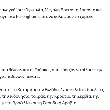
e αναγκάζουν Γερμανία, Μεγάλη Βρετανία, Ισπανία και
αγή στα Eurofighter, ώστε να καλύψουν το χαμένο
που θέλουν και οι Τούρκοι, αποφάσιζαν να ρίξουν την
 για πιθανούς πελάτες.
ίγυπτο, το Κατάρ και την Ελλάδα, έχουν κλείσει δουλειές
 την Ινδονησία, το Ιράκ, την Κροατία, τη Σερβία, την
 με τη Βραζιλία και τη Σαουδική Αραβία.