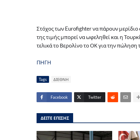
Στόχος των Eurofighter να πάρουν μερίδιο
της τιμής μπορεί να ωφεληθεί και η Τουρκ
τελικά το Βερολίνο το ΟΚ για την πώληση 
ΠΗΓΗ
Tags
ΔΙΕΘΝΗ
Facebook
Twitter
ΔΕΙΤΕ ΕΠΙΣΗΣ