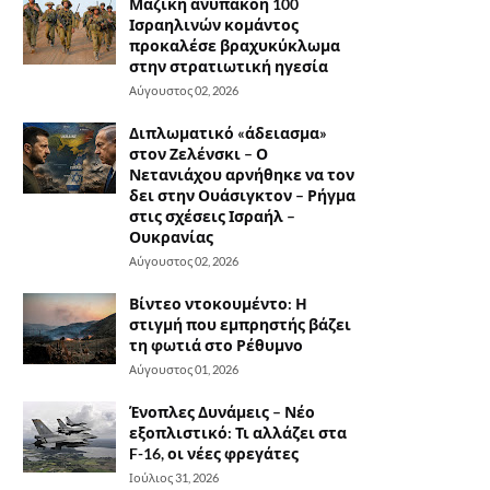
Μαζική ανυπακοή 100
Ισραηλινών κομάντος
προκαλέσε βραχυκύκλωμα
στην στρατιωτική ηγεσία
Αύγουστος 02, 2026
Διπλωματικό «άδειασμα»
στον Ζελένσκι – Ο
Νετανιάχου αρνήθηκε να τον
δει στην Ουάσιγκτον – Ρήγμα
στις σχέσεις Ισραήλ –
Ουκρανίας
Αύγουστος 02, 2026
Βίντεο ντοκουμέντο: Η
στιγμή που εμπρηστής βάζει
τη φωτιά στο Ρέθυμνο
Αύγουστος 01, 2026
Ένοπλες Δυνάμεις – Νέο
εξοπλιστικό: Τι αλλάζει στα
F-16, οι νέες φρεγάτες
Ιούλιος 31, 2026