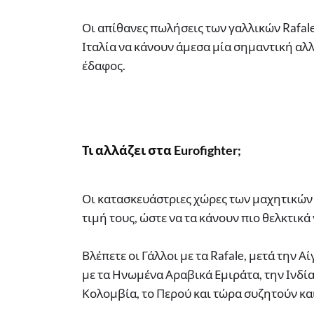
Οι απίθανες πωλήσεις των γαλλικών Rafal
Ιταλία να κάνουν άμεσα μία σημαντική αλλ
έδαφος.
Τι αλλάζει στα Eurofighter;
Οι κατασκευάστριες χώρες των μαχητικών 
τιμή τους, ώστε να τα κάνουν πιο θελκτικά
Βλέπετε οι Γάλλοι με τα Rafale, μετά την Α
με τα Ηνωμένα Αραβικά Εμιράτα, την Ινδία,
Κολομβία, το Περού και τώρα συζητούν και