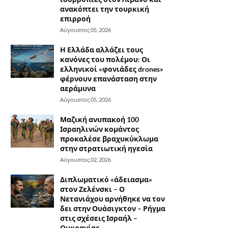
ανακόπτει την τουρκική
επιρροή
Αύγουστος 05, 2026
Η Ελλάδα αλλάζει τους
κανόνες του πολέμου: Οι
ελληνικοί «φονιάδες drones»
φέρνουν επανάσταση στην
αεράμυνα
Αύγουστος 05, 2026
Μαζική ανυπακοή 100
Ισραηλινών κομάντος
προκαλέσε βραχυκύκλωμα
στην στρατιωτική ηγεσία
Αύγουστος 02, 2026
Διπλωματικό «άδειασμα»
στον Ζελένσκι – Ο
Νετανιάχου αρνήθηκε να τον
δει στην Ουάσιγκτον – Ρήγμα
στις σχέσεις Ισραήλ –
Ουκρανίας