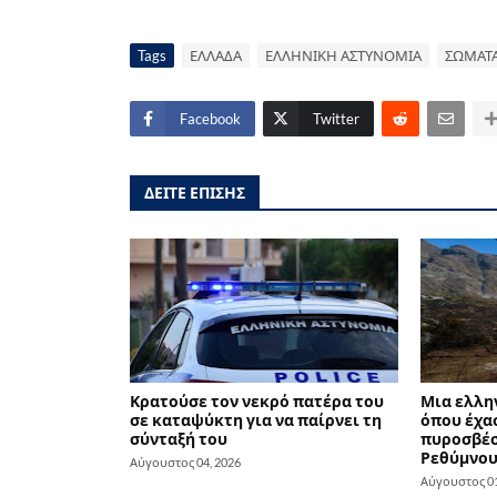
Tags
ΕΛΛΑΔΑ
ΕΛΛΗΝΙΚΗ ΑΣΤΥΝΟΜΙΑ
ΣΩΜΑΤΑ
Facebook
Twitter
ΔΕΙΤΕ ΕΠΙΣΗΣ
Κρατούσε τον νεκρό πατέρα του
Μια ελλη
σε καταψύκτη για να παίρνει τη
όπου έχασ
σύνταξή του
πυροσβέσ
Ρεθύμνο
Αύγουστος 04, 2026
Αύγουστος 01