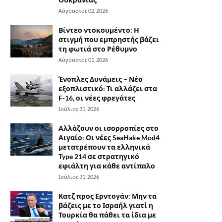
Αύγουστος 02, 2026
Βίντεο ντοκουμέντο: Η
στιγμή που εμπρηστής βάζει
τη φωτιά στο Ρέθυμνο
Αύγουστος 01, 2026
Ένοπλες Δυνάμεις – Νέο
εξοπλιστικό: Τι αλλάζει στα
F-16, οι νέες φρεγάτες
Ιούλιος 31, 2026
Αλλάζουν οι ισορροπίες στο
Αιγαίο: Οι νέες SeaHake Mod4
μετατρέπουν τα ελληνικά
Type 214 σε στρατηγικό
εφιάλτη για κάθε αντίπαλο
Ιούλιος 31, 2026
Κατζ προς Ερντογάν: Μην τα
βάζεις με το Ισραήλ γιατί η
Τουρκία θα πάθει τα ίδια με