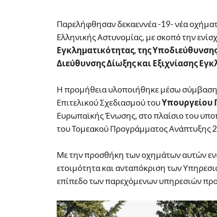
Παρελήφθησαν δεκαεννέα -19- νέα οχήματα
Ελληνικής Αστυνομίας, με σκοπό την ενί
Εγκληματικότητας, της Υποδιεύθυνσης
Διεύθυνσης Δίωξης και Εξιχνίασης Εγκ
Η προμήθεια υλοποιήθηκε μέσω σύμβασης
Επιτελικού Σχεδιασμού του
Υπουργείου 
Ευρωπαϊκής Ένωσης, στο πλαίσιο του υπ
του Τομεακού Προγράμματος Ανάπτυξης 2
Με την προσθήκη των οχημάτων αυτών ενι
ετοιμότητα και ανταπόκριση των Υπηρεσιώ
επίπεδο των παρεχόμενων υπηρεσιών προς