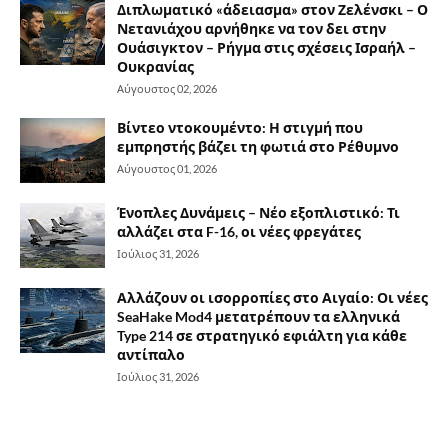
Διπλωματικό «άδειασμα» στον Ζελένσκι – Ο
Νετανιάχου αρνήθηκε να τον δει στην
Ουάσιγκτον – Ρήγμα στις σχέσεις Ισραήλ –
Ουκρανίας
Αύγουστος 02, 2026
Βίντεο ντοκουμέντο: Η στιγμή που
εμπρηστής βάζει τη φωτιά στο Ρέθυμνο
Αύγουστος 01, 2026
Ένοπλες Δυνάμεις – Νέο εξοπλιστικό: Τι
αλλάζει στα F-16, οι νέες φρεγάτες
Ιούλιος 31, 2026
Αλλάζουν οι ισορροπίες στο Αιγαίο: Οι νέες
SeaHake Mod4 μετατρέπουν τα ελληνικά
Type 214 σε στρατηγικό εφιάλτη για κάθε
αντίπαλο
Ιούλιος 31, 2026