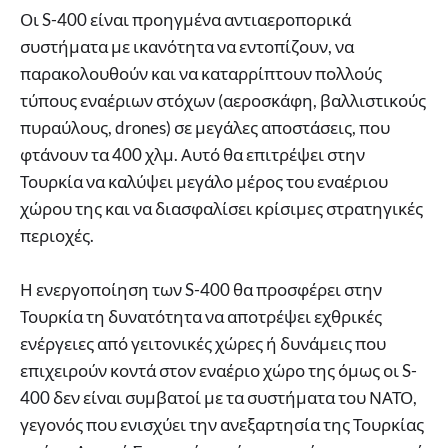
Οι S-400 είναι προηγμένα αντιαεροπορικά
συστήματα με ικανότητα να εντοπίζουν, να
παρακολουθούν και να καταρρίπτουν πολλούς
τύπους εναέριων στόχων (αεροσκάφη, βαλλιστικούς
πυραύλους, drones) σε μεγάλες αποστάσεις, που
φτάνουν τα 400 χλμ. Αυτό θα επιτρέψει στην
Τουρκία να καλύψει μεγάλο μέρος του εναέριου
χώρου της και να διασφαλίσει κρίσιμες στρατηγικές
περιοχές.
Η ενεργοποίηση των S-400 θα προσφέρει στην
Τουρκία τη δυνατότητα να αποτρέψει εχθρικές
ενέργειες από γειτονικές χώρες ή δυνάμεις που
επιχειρούν κοντά στον εναέριο χώρο της όμως οι S-
400 δεν είναι συμβατοί με τα συστήματα του ΝΑΤΟ,
γεγονός που ενισχύει την ανεξαρτησία της Τουρκίας