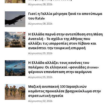
Αύγουστος 08, 2026
Γιατί η Γαλλία μέτρησε ξανά το αποτύπωμα
του Rafale
Αύγουστος 08, 2026
Η Ελλάδα περνά στην αντεπίθεση στη Μέση
Ανατολή – Το σχέδιο της Αθήνας που
αλλάζει τις ισορροπίες στον Λίβανο και
ανακόπτει την τουρκική επιρροή
Αύγουστος 05, 2026
Η Ελλάδα αλλάζει τους κανόνες του
πολέμου: Οι ελληνικοί «φονιάδες drones»
φέρνουν επανάσταση στην αεράμυνα
Αύγουστος 05, 2026
Μαζική ανυπακοή 100 Ισραηλινών
κομάντος προκαλέσε βραχυκύκλωμα στην
στρατιωτική ηγεσία
Αύγουστος 02, 2026