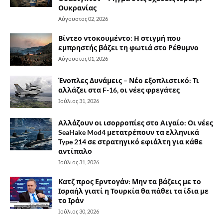
Ουκρανίας
Αύγουστος 02, 2026
Βίντεο ντοκουμέντο: Η στιγμή που
εμπρηστής βάζει τη φωτιά στο Ρέθυμνο
Αύγουστος 01, 2026
Ένοπλες Δυνάμεις – Νέο εξοπλιστικό: Τι
αλλάζει στα F-16, οι νέες φρεγάτες
Ιούλιος 31, 2026
Αλλάζουν οι ισορροπίες στο Αιγαίο: Οι νέες
SeaHake Mod4 μετατρέπουν τα ελληνικά
Type 214 σε στρατηγικό εφιάλτη για κάθε
αντίπαλο
Ιούλιος 31, 2026
Κατζ προς Ερντογάν: Μην τα βάζεις με το
Ισραήλ γιατί η Τουρκία θα πάθει τα ίδια με
το Ιράν
Ιούλιος 30, 2026