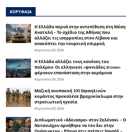
ΚΟΡΥΦΑΙΑ
Η Ελλάδα περνά στην αντεπίθεση στη Μέση
Ανατολή – Το σχέδιο της Αθήνας που
αλλάζει τις ισορροπίες στον Λίβανο και
ανακόπτει την τουρκική επιρροή
Αύγουστος 05, 2026
Η Ελλάδα αλλάζει τους κανόνες του
πολέμου: Οι ελληνικοί «φονιάδες drones»
φέρνουν επανάσταση στην αεράμυνα
Αύγουστος 05, 2026
Μαζική ανυπακοή 100 Ισραηλινών
κομάντος προκαλέσε βραχυκύκλωμα στην
στρατιωτική ηγεσία
Αύγουστος 02, 2026
Διπλωματικό «άδειασμα» στον Ζελένσκι – Ο
Νετανιάχου αρνήθηκε να τον δει στην
Ουάσιγκτον – Ρήγμα στις σχέσεις Ισραήλ –