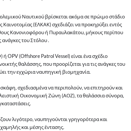
 Πολεμικού Ναυτικού βρίσκεται ακόμα σε πρώιμο στάδιο
ς Καινοτομίας (ΕΛΚΑΚ) σχεδιάζει να προκηρύξει εντός
έθους Κανονιοφόρου ή Πυραυλακάτου, μήκους περίπου
 ανάγκες του Στόλου .
ή OPV (Offshore Patrol Vessel) είναι ένα σχέδιο
οικτής θαλάσσης, που προορίζεται για τις ανάγκες του
ύει την εγχώρια ναυπηγική βιομηχανία.
 σκάφη, σχεδιασμένα να περιπολούν, να επιτηρούν και
ειστική Οικονομική Ζώνη (ΑΟΖ), τα θαλάσσια σύνορα,
εγκαταστάσεις.
ίζουν λιγότερο, ναυπηγούνται γρηγορότερα και
χαμηλής και μέσης έντασης.