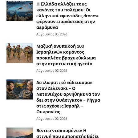
Η Ελλάδα αλλάζει τους
κανόνες του πολέμου: Οι
ελληνικοί «φονιάδες drones»
φέρνουν επανάσταση στην
αεράμυνα
Αύγουστος 05, 2026
Μαζική ανυπακοή 100
Ισραηλινών κομάντος
προκαλέσε βραχυκύκλωμα
στην στρατιωτική ηγεσία
Αύγουστος 02, 2026
Διπλωματικό «άδειασμα»
στον Ζελένσκι – Ο
Νετανιάχου αρνήθηκε να τον
δει στην Ουάσιγκτον – Ρήγμα
στις σχέσεις Ισραήλ –
Ουκρανίας
Αύγουστος 02, 2026
Βίντεο ντοκουμέντο: Η
στιγμή που εμπρηστής βάζει