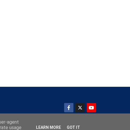
user-agent
erate usage
LEARN MORE
GOT IT