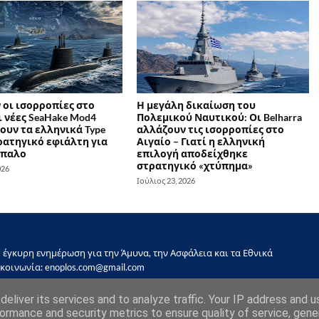
 οι ισορροπίες στο
Η μεγάλη δικαίωση του
ι νέες SeaHake Mod4
Πολεμικού Ναυτικού: Οι Belharra
ουν τα ελληνικά Type
αλλάζουν τις ισορροπίες στο
ρατηγικό εφιάλτη για
Αιγαίο – Γιατί η ελληνική
ίπαλο
επιλογή αποδείχθηκε
στρατηγικό «χτύπημα»
026
Ιούλιος 23, 2026
έγκυρη ενημέρωση για την Άμυνα, την Ασφάλεια και τα Εθνικά
κοινωνία: enoplos.com@gmail.com
eliver its services and to analyze traffic. Your IP address and 
ormance and security metrics to ensure quality of service, gen