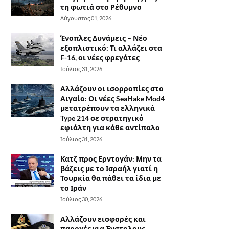
τη φωτιά στο Ρέθυμνο
Αύγουστος 01, 2026
Ένοπλες Δυνάμεις – Νέο
εξοπλιστικό: Τι αλλάζει στα
F-16, οι νέες φρεγάτες
Ιούλιος 31, 2026
Αλλάζουν οι ισορροπίες στο
Αιγαίο: Οι νέες SeaHake Mod4
μετατρέπουν τα ελληνικά
Type 214 σε στρατηγικό
εφιάλτη για κάθε αντίπαλο
Ιούλιος 31, 2026
Κατζ προς Ερντογάν: Μην τα
βάζεις με το Ισραήλ γιατί η
Τουρκία θα πάθει τα ίδια με
το Ιράν
Ιούλιος 30, 2026
Αλλάζουν εισφορές και
παροχές για Ένστολους