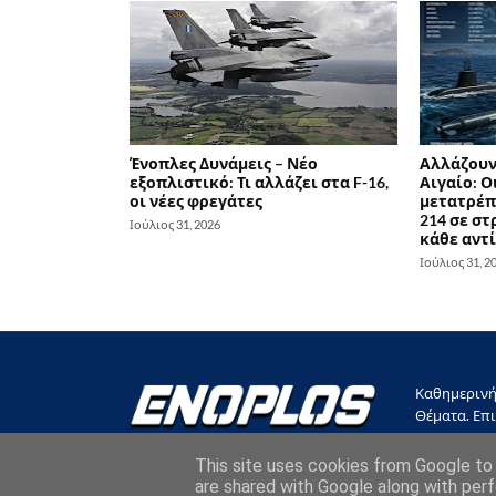
Ένοπλες Δυνάμεις – Νέο
Αλλάζουν
εξοπλιστικό: Τι αλλάζει στα F-16,
Αιγαίο: Ο
οι νέες φρεγάτες
μετατρέπ
214 σε στ
Ιούλιος 31, 2026
κάθε αντ
Ιούλιος 31, 2
Καθημερινή 
Θέματα. Επι
This site uses cookies from Google to d
are shared with Google along with perf