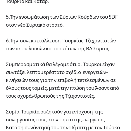
Τουρκία και Κατάρ.
5.Την ενσωμάτωση των Σύριων Κούρδων του SDF
στον νέο Συριακό στρατό.
6.Την συνεκμετάλλευση Τουρκίας-Τζιχαντιστών
των πετρελαϊκών κοιτασμάτων της ΒΑ Συρίας.
Συμπερασματικά θα λέγαμε ότι οι Τούρκοι είχαν
συντάξει λεπτομερέστατο σχέδιο ενεργειών-
κινήσεών τους για την επιβολή τετελεσμένων σε
όλους τους τομείς, μετά την πτώση του Άσαντ από
τους αχυράνθρωπούς της Τζιχαντιστές.
Συρία-Τουρκία συζητούν για ενίσχυση της
συνεργασίας τους στον τομέα της ενέργειας
Κατά τη συνάντησή του την Πέμπτη με τον Τούρκο