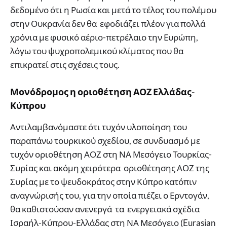
δεδομένο ότι η Ρωσία και μετά το τέλος του πολέμου
στην Ουκρανία δεν θα εφοδιάζει πλέον για πολλά
χρόνια με φυσικό αέριο-πετρέλαιο την Ευρώπη,
λόγω του ψυχροπολεμικού κλίματος που θα
επικρατεί στις σχέσεις τους.
Μονόδρομος η οριοθέτηση ΑΟΖ Ελλάδας-
Κύπρου
Αντιλαμβανόμαστε ότι τυχόν υλοποίηση του
παραπάνω τουρκικού σχεδίου, σε συνδυασμό με
τυχόν οριοθέτηση ΑΟΖ στη ΝΑ Μεσόγειο Τουρκίας-
Συρίας και ακόμη χειρότερα οριοθέτησης ΑΟΖ της
Συρίας με το ψευδοκράτος στην Κύπρο κατόπιν
αναγνώρισής του, για την οποία πιέζει ο Ερντογάν,
θα καθιστούσαν ανενεργά τα ενεργειακά σχέδια
Ισραήλ-Κύπρου-Ελλάδας στη ΝΑ Μεσόγειο (Eurasian