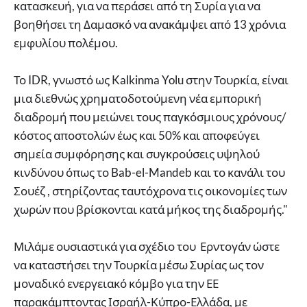
κατασκευή, για να περάσει από τη Συρία για να
βοηθήσει τη Δαμασκό να ανακάμψει από 13 χρόνια
εμφυλίου πολέμου.
Το IDR, γνωστό ως Kalkinma Yolu στην Τουρκία, είναι
μια διεθνώς χρηματοδοτούμενη νέα εμπορική
διαδρομή που μειώνει τους παγκόσμιους χρόνους/
κόστος αποστολών έως και 50% και αποφεύγει
σημεία συμφόρησης και συγκρούσεις υψηλού
κινδύνου όπως το Bab-el-Mandeb και το κανάλι του
Σουέζ , στηρίζοντας ταυτόχρονα τις οικονομίες των
χωρών που βρίσκονται κατά μήκος της διαδρομής."
Μιλάμε ουσιαστικά για σχέδιο του Ερντογάν ώστε
να καταστήσει την Τουρκία μέσω Συρίας ως τον
μοναδικό ενεργειακό κόμβο για την ΕΕ
παρακάμπτοντας Ισραήλ-Κύπρο-Ελλάδα, με