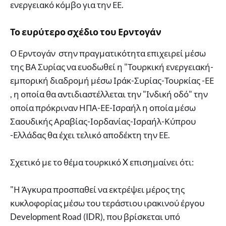
ενεργειακό κόμβο για την ΕΕ.
Το ευρύτερο σχέδιο του Ερντογάν
Ο Ερντογάν στην πραγματικότητα επιχειρεί μέσω
της ΒΑ Συρίας να ευοδωθεί η "Τουρκική ενεργειακή-
εμπορική διαδρομή μέσω Ιράκ-Συρίας-Τουρκίας -ΕΕ
, η οποία θα αντιδιαστέλλεται την "Ινδική οδό" την
οποία πρόκριναν ΗΠΑ-ΕΕ-Ισραήλ η οποία μέσω
Σαουδικής Αραβίας-Ιορδανίας-Ισραήλ-Κύπρου
-Ελλάδας θα έχει τελικό αποδέκτη την ΕΕ.
Σχετικό με το θέμα τουρκικό X επισημαίνει ότι:
"Η Άγκυρα προσπαθεί να εκτρέψει μέρος της
κυκλοφορίας μέσω του τεράστιου ιρακινού έργου
Development Road (IDR), που βρίσκεται υπό