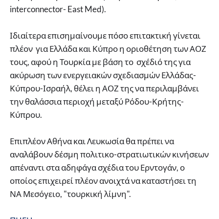
interconnector- East Med).
Ιδιαίτερα επισημαίνουμε πόσο επιτακτική γίνεται
πλέον για Ελλάδα και Κύπρο η οριοθέτηση των ΑΟΖ
τους, αφού η Τουρκία με βάση το σχέδιό της για
ακύρωση των ενεργειακών σχεδιασμών Ελλάδας-
Κύπρου-Ισραήλ, θέλει η ΑΟΖ της να περιλαμβάνει
την θαλάσσια περιοχή μεταξύ Ρόδου-Κρήτης-
Κύπρου.
Επιπλέον Αθήνα και Λευκωσία θα πρέπει να
αναλάβουν δέσμη πολιτικο-στρατιωτικών κινήσεων
απέναντι στα αδηφάγα σχέδια του Ερντογάν, ο
οποίος επιχειρεί πλέον ανοιχτά να καταστήσει τη
ΝΑ Μεσόγειο, "τουρκική λίμνη".