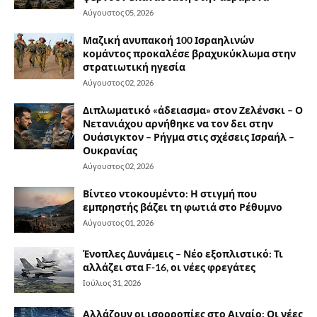
Αύγουστος 05, 2026
Μαζική ανυπακοή 100 Ισραηλινών
κομάντος προκαλέσε βραχυκύκλωμα στην
στρατιωτική ηγεσία
Αύγουστος 02, 2026
Διπλωματικό «άδειασμα» στον Ζελένσκι – Ο
Νετανιάχου αρνήθηκε να τον δει στην
Ουάσιγκτον – Ρήγμα στις σχέσεις Ισραήλ –
Ουκρανίας
Αύγουστος 02, 2026
Βίντεο ντοκουμέντο: Η στιγμή που
εμπρηστής βάζει τη φωτιά στο Ρέθυμνο
Αύγουστος 01, 2026
Ένοπλες Δυνάμεις – Νέο εξοπλιστικό: Τι
αλλάζει στα F-16, οι νέες φρεγάτες
Ιούλιος 31, 2026
Αλλάζουν οι ισορροπίες στο Αιγαίο: Οι νέες