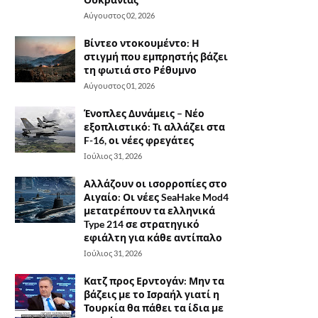
Αύγουστος 02, 2026
Βίντεο ντοκουμέντο: Η
στιγμή που εμπρηστής βάζει
τη φωτιά στο Ρέθυμνο
Αύγουστος 01, 2026
Ένοπλες Δυνάμεις – Νέο
εξοπλιστικό: Τι αλλάζει στα
F-16, οι νέες φρεγάτες
Ιούλιος 31, 2026
Αλλάζουν οι ισορροπίες στο
Αιγαίο: Οι νέες SeaHake Mod4
μετατρέπουν τα ελληνικά
Type 214 σε στρατηγικό
εφιάλτη για κάθε αντίπαλο
Ιούλιος 31, 2026
Κατζ προς Ερντογάν: Μην τα
βάζεις με το Ισραήλ γιατί η
Τουρκία θα πάθει τα ίδια με