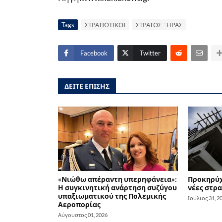
Tags
ΣΤΡΑΤΙΩΤΙΚΟΙ
ΣΤΡΑΤΟΣ ΞΗΡΑΣ
Facebook
Twitter
ΔΕΙΤΕ ΕΠΙΣΗΣ
«Νιώθω απέραντη υπερηφάνεια»:
Προκηρύχ
Η συγκινητική ανάρτηση συζύγου
νέες στρα
υπαξιωματικού της Πολεμικής
Ιούλιος 31, 2
Αεροπορίας
Αύγουστος 01, 2026