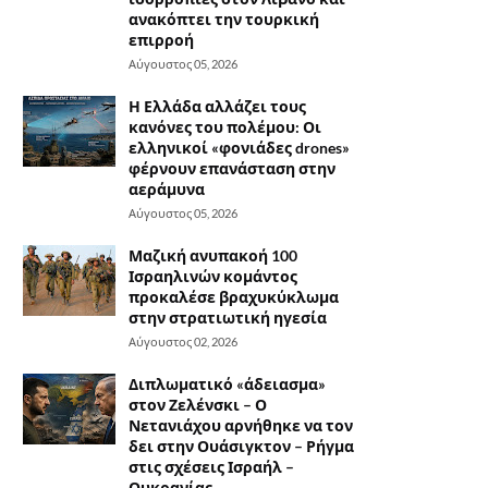
ανακόπτει την τουρκική
επιρροή
Αύγουστος 05, 2026
Η Ελλάδα αλλάζει τους
κανόνες του πολέμου: Οι
ελληνικοί «φονιάδες drones»
φέρνουν επανάσταση στην
αεράμυνα
Αύγουστος 05, 2026
Μαζική ανυπακοή 100
Ισραηλινών κομάντος
προκαλέσε βραχυκύκλωμα
στην στρατιωτική ηγεσία
Αύγουστος 02, 2026
Διπλωματικό «άδειασμα»
στον Ζελένσκι – Ο
Νετανιάχου αρνήθηκε να τον
δει στην Ουάσιγκτον – Ρήγμα
στις σχέσεις Ισραήλ –
Ουκρανίας