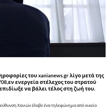
οφορίες του xanianews.gr λίγο μετά της
08,εν ενεργεία στέλεχος του στρατού
επιδίωξε να βάλει τέλος στη ζωή του.
διεύθυνση Χανιών έλαβε ένα τηλεφώνημα από οικείο