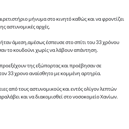
χαιρετιστήριο μήνυμα στο κινητό καθώς και να φροντίζει
της αστυνομικές αρχές.
 ήταν άμεση,αμέσως έσπευσε στο σπίτι του 33 χρόνου
σαν το κουδούνι χωρίς να λάβουν απάντηση.
προεξέχουν της εξώπορτας και προέβησαν σε
τον 33 χρονο αναίσθητο με κομμένη αρτηρία.
ες από τους αστυνομικούς και εντός ολίγον λεπτών
ραλάβει και να διακομισθεί στο νοσοκομείο Χανίων.