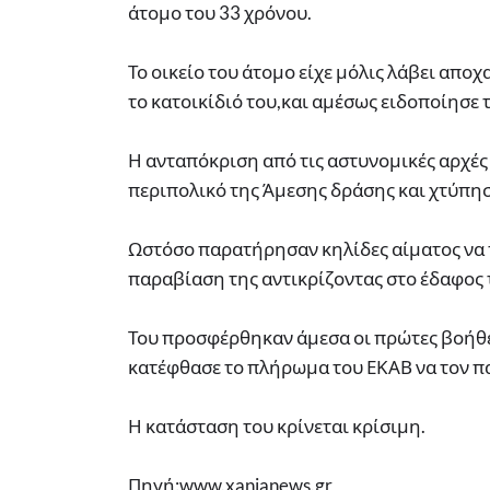
άτομο του 33 χρόνου.
Το οικείο του άτομο είχε μόλις λάβει απο
το κατοικίδιό του,και αμέσως ειδοποίησε 
Η ανταπόκριση από τις αστυνομικές αρχές
περιπολικό της Άμεσης δράσης και χτύπη
Ωστόσο παρατήρησαν κηλίδες αίματος να 
παραβίαση της αντικρίζοντας στο έδαφος 
Του προσφέρθηκαν άμεσα οι πρώτες βοήθει
κατέφθασε το πλήρωμα του ΕΚΑΒ να τον πα
Η κατάσταση του κρίνεται κρίσιμη.
Πηγή:www.xanianews.gr