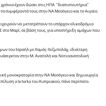
α χρόνια έχουν δώσει στις ΗΠΑ "διαπιστευτήρια"
τα συμφέροντά τους στην ΝΑ Μεσόγειο και το Αιγαίο.
πιχειρούν να μετατρέπουν το υπάρχον ελικοδρόμιο
στο Μαρί, σε βάση τους, για υποστήριξη αμάχων που
μων του Ισραήλ με Χαμάς-Χεζμπολάχ, ιδιαίτερη
Ουάσιγκτον στην Μ. Ανατολή και Νοτιοανατολική
κική μονοκρατορία στην ΝΑ Μεσόγειο και δημιουργία
ίλυση a la turka του Κυπριακού, πάνε περίπατο.