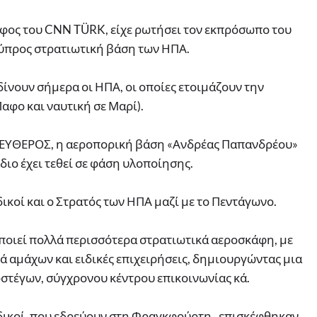
φος του CNN TÜRK, είχε ρωτήσει τον εκπρόσωπο του
Κύπρος στρατιωτική βάση των ΗΠΑ.
 δίνουν σήμερα οι ΗΠΑ, οι οποίες ετοιμάζουν την
αφο και ναυτική σε Μαρί).
ΛΕΥΘΕΡΟΣ, η αεροπορική βάση «Ανδρέας Παπανδρέου»
διο έχει τεθεί σε φάση υλοποίησης.
δικοί και ο Στρατός των ΗΠΑ μαζί με το Πεντάγωνο.
οιεί πολλά περισσότερα στρατιωτικά αεροσκάφη, με
 αμάχων και ειδικές επιχειρήσεις, δημιουργώντας μια
στέγων, σύγχρονου κέντρου επικοινωνίας κά.
δικοί, που εδρεύουν στη Φραγκφούρτη, επισκέφθηκαν