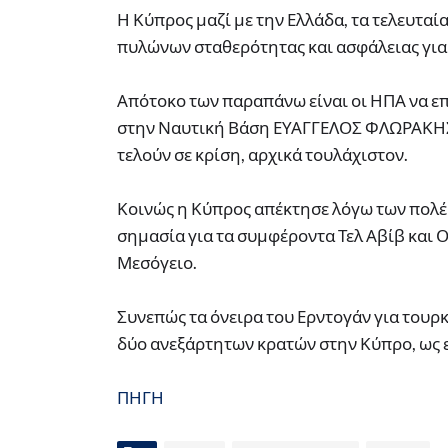
Η Κύπρος μαζί με την Ελλάδα, τα τελευταί
πυλώνων σταθερότητας και ασφάλειας για 
Απότοκο των παραπάνω είναι οι ΗΠΑ να ε
στην Ναυτική Βάση ΕΥΑΓΓΕΛΟΣ ΦΛΩΡΑΚΗΣ 
τελούν σε κρίση, αρχικά τουλάχιστον.
Κοινώς η Κύπρος απέκτησε λόγω των πολέ
σημασία για τα συμφέροντα Τελ Αβίβ και 
Μεσόγειο.
Συνεπώς τα όνειρα του Ερντογάν για τουρ
δύο ανεξάρτητων κρατών στην Κύπρο, ως επ
ΠΗΓΗ