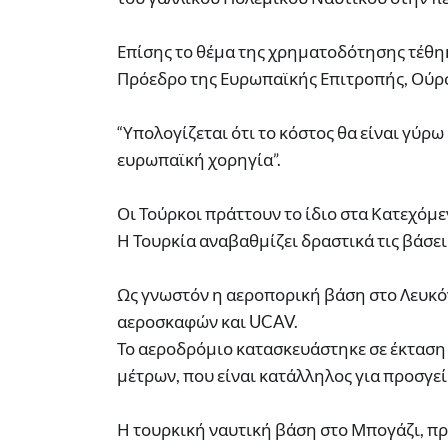
Επίσης το θέμα της χρηματοδότησης τέθη
Πρόεδρο της Ευρωπαϊκής Επιτροπής, Ούρσο
“Υπολογίζεται ότι το κόστος θα είναι γύρ
ευρωπαϊκή χορηγία”.
Οι Τούρκοι πράττουν το ίδιο στα Κατεχόμ
Η Τουρκία αναβαθμίζει δραστικά τις βάσε
Ως γνωστόν η αεροπορική βάση στο Λευκό
αεροσκαφών και UCAV.
Το αεροδρόμιο κατασκευάστηκε σε έκταση 
μέτρων, που είναι κατάλληλος για προσγ
Η τουρκική ναυτική βάση στο Μπογάζι, προ