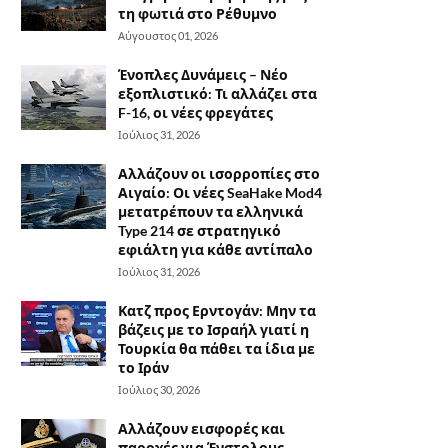
τη φωτιά στο Ρέθυμνο
Αύγουστος 01, 2026
Ένοπλες Δυνάμεις – Νέο
εξοπλιστικό: Τι αλλάζει στα
F-16, οι νέες φρεγάτες
Ιούλιος 31, 2026
Αλλάζουν οι ισορροπίες στο
Αιγαίο: Οι νέες SeaHake Mod4
μετατρέπουν τα ελληνικά
Type 214 σε στρατηγικό
εφιάλτη για κάθε αντίπαλο
Ιούλιος 31, 2026
Κατζ προς Ερντογάν: Μην τα
βάζεις με το Ισραήλ γιατί η
Τουρκία θα πάθει τα ίδια με
το Ιράν
Ιούλιος 30, 2026
Αλλάζουν εισφορές και
παροχές για Ένστολους