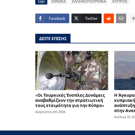
Tags
ΕΘΝΙΚΑ
ΕΛΛΗΝΟΤΟΥΡΚΙΚΑ
ΚΥΠΡΟΣ
Facebook
Twitter
ΔΕΙΤΕ ΕΠΙΣΗΣ
«Οι Τουρκικές Ένοπλες Δυνάμεις
Η Άγκυρα 
αναβαθμίζουν την στρατιωτική
κυπριακή 
τους ετοιμότητα για την Κύπρο»
ανάπτυξη
στην Ανα
Αύγουστος 04, 2026
Ιούλιος 31, 2