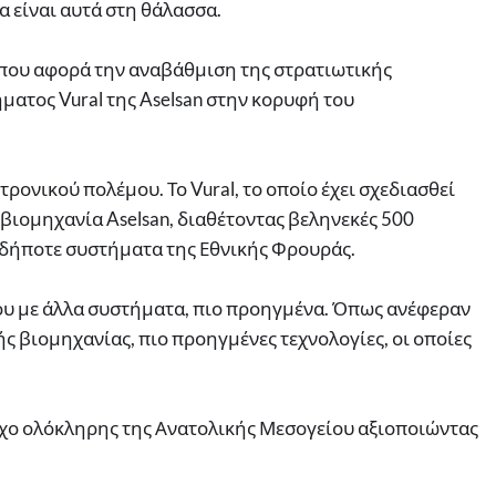
 είναι αυτά στη θάλασσα.
 που αφορά την αναβάθμιση της στρατιωτικής
ματος Vural της Aselsan στην κορυφή του
ρονικού πολέμου. Το Vural, το οποίο έχει σχεδιασθεί
 βιομηχανία Aselsan, διαθέτοντας βεληνεκές 500
αδήποτε συστήματα της Εθνικής Φρουράς.
του με άλλα συστήματα, πιο προηγμένα. Όπως ανέφεραν
ς βιομηχανίας, πιο προηγμένες τεχνολογίες, οι οποίες
λεγχο ολόκληρης της Ανατολικής Μεσογείου αξιοποιώντας