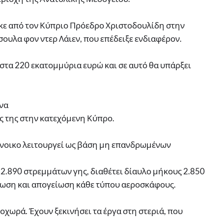
κε από τον Κύπριο Πρόεδρο Χριστοδουλίδη στην
υλα φον ντερ Λάιεν, που επέδειξε ενδιαφέρον.
ω στα 220 εκατομμύρια ευρώ και σε αυτό θα υπάρξει
ενα
ις της στην κατεχόμενη Κύπρο.
νοικο λειτουργεί ως βάση μη επανδρωμένων
2.890 στρεμμάτων γης, διαθέτει δίαυλο μήκους 2.850
είωση και απογείωση κάθε τύπου αεροσκάφους.
χωρά. Έχουν ξεκινήσει τα έργα στη στεριά, που