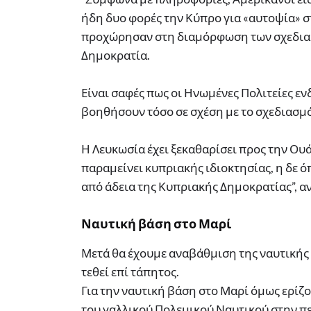
ήδη δυο φορές την Κύπρο για «αυτοψία» 
προχώρησαν στη διαμόρφωση των σχεδιασ
Δημοκρατία.
Είναι σαφές πως οι Ηνωμένες Πολιτείες εν
βοηθήσουν τόσο σε σχέση με το σχεδιασμό
Η Λευκωσία έχει ξεκαθαρίσει προς την Ουά
παραμείνει κυπριακής ιδιοκτησίας, η δε ό
από άδεια της Κυπριακής Δημοκρατίας”, α
Ναυτική βάση στο Μαρί
Μετά θα έχουμε αναβάθμιση της ναυτικής β
τεθεί επί τάπητος.
Για την ναυτική βάση στο Μαρί όμως ερίζο
του γαλλικού Πολεμικού Ναυτικού στην π