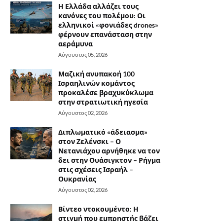
Η Ελλάδα αλλάζει τους
κανόνες του πολέμου: Οι
ελληνικοί «φονιάδες drones»
φέρνουν επανάσταση στην
αεράμυνα
Αύγουστος 05, 2026
Μαζική ανυπακοή 100
Ισραηλινών κομάντος
προκαλέσε βραχυκύκλωμα
στην στρατιωτική ηγεσία
Αύγουστος 02, 2026
Διπλωματικό «άδειασμα»
στον Ζελένσκι – Ο
Νετανιάχου αρνήθηκε να τον
δει στην Ουάσιγκτον – Ρήγμα
στις σχέσεις Ισραήλ –
Ουκρανίας
Αύγουστος 02, 2026
Βίντεο ντοκουμέντο: Η
στιγμή που εμπρηστής βάζει