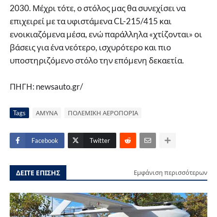
2030. Μέχρι τότε, ο στόλος μας θα συνεχίσει να
επιχειρεί με τα υφιστάμενα CL-215/415 και
ενοικιαζόμενα μέσα, ενώ παράλληλα «χτίζονται» οι
βάσεις για ένα νεότερο, ισχυρότερο και πιο
υποστηριζόμενο στόλο την επόμενη δεκαετία.
ΠΗΓΗ: newsauto.gr/
Tags
ΑΜΥΝΑ
ΠΟΛΕΜΙΚΗ ΑΕΡΟΠΟΡΙΑ
Facebook
Twitter
ΔΕΙΤΕ ΕΠΙΣΗΣ
Εμφάνιση περισσότερων