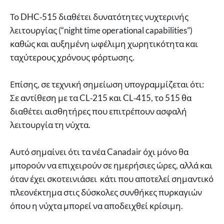
Το DHC‑515 διαθέτει δυνατότητες νυχτερινής
λειτουργίας (“night time operational capabilities”)
καθώς και αυξημένη ωφέλιμη χωρητικότητα και
ταχύτερους χρόνους φόρτωσης.
Επίσης, σε τεχνική σημείωση υπογραμμίζεται ότι:
Σε αντίθεση με τα CL‑215 και CL‑415, το 515 θα
διαθέτει αισθητήρες που επιτρέπουν ασφαλή
λειτουργία τη νύχτα.
Αυτό σημαίνει ότι τα νέα Canadair όχι μόνο θα
μπορούν να επιχειρούν σε ημερήσιες ώρες, αλλά και
όταν έχει σκοτεινιάσει κάτι που αποτελεί σημαντικό
πλεονέκτημα στις δύσκολες συνθήκες πυρκαγιών
όπου η νύχτα μπορεί να αποδειχθεί κρίσιμη.