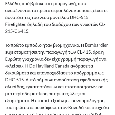
Ελλάδα, πού βρίσκεται η παραγωγή, πότε
αναμένονται τα πρώτα αεροπλάνα και ποιες είναι οι
δυνατότητες του νέου μοντέλου DHC-515
Firefighter, δηλαδή του διαδόχου των γνωστών CL-
215/CL-415.
Το πρώτο εμπόδιο ήταν βιομηχανικό. Η Bombardier
είχε σταματήσει την παραγωγή των CL-415, άρα η
Ευρώπη για χρόνια δεν είχε γραμμή παραγωγής να
«κλείσει». Η De Havilland Canada αγόρασε τα
δικαιώματα και επανασχεδίασε το πρόγραμμα ως
DHC-515. Αυτό σήμαινε ανασύσταση εφοδιαστικής
αλυσίδας, εγκαταστάσεων και πιστοποιήσεων, σε
μια περίοδο με πίεση σε πρώτες ύλες και
εξαρτήματα. Η εταιρεία ξεκίνησε συναρμολόγηση
του πρώτου αεροσκάφους στον Καναδά και στοχεύει
επιχειρησιακή ένταξη γύρω στις αρχές του 2028,