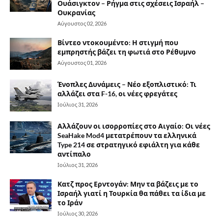
Ουάσιγκτον – Ρήγμα στις σχέσεις Ισραήλ –
Ουκρανίας
Αύγουστος 02, 2026
Βίντεο ντοκουμέντο: Η στιγμή που
εμπρηστής βάζει τη φωτιά στο Ρέθυμνο
Αύγουστος 01, 2026
Ένοπλες Δυνάμεις – Νέο εξοπλιστικό: Τι
αλλάζει στα F-16, οι νέες φρεγάτες
Ιούλιος 31, 2026
Αλλάζουν οι ισορροπίες στο Αιγαίο: Οι νέες
SeaHake Mod4 μετατρέπουν τα ελληνικά
Type 214 σε στρατηγικό εφιάλτη για κάθε
αντίπαλο
Ιούλιος 31, 2026
Κατζ προς Ερντογάν: Μην τα βάζεις με το
Ισραήλ γιατί η Τουρκία θα πάθει τα ίδια με
το Ιράν
Ιούλιος 30, 2026