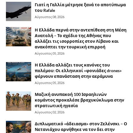
Γιατί η Γαλλία μέτρησε ξανά το αποτύπωμα
του Rafale
Αύγουστος 08, 2026
Η Ελλάδα περνά στην αντεπίθεση στη Μέση
Ανατολή – Το σχέδιο της Αθήνας που
αλλάζει τις ισορροπίες στον Λίβανο και
ανακόπτει την τουρκική επιρροή
Αύγουστος 05, 2026
Η Ελλάδα αλλάζει τους κανόνες του
πολέμου: Οι ελληνικοί «φονιάδες drones»
φέρνουν επανάσταση στην αεράμυνα
Αύγουστος 05, 2026
Μαζική ανυπακοή 100 Ισραηλινών
κομάντος προκαλέσε βραχυκύκλωμα στην
στρατιωτική ηγεσία
Αύγουστος 02, 2026
Διπλωματικό «άδειασμα» στον Ζελένσκι – Ο
Νετανιάχου αρνήθηκε να τον δει στην