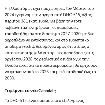
Η Ελλάδα όμως έχει προχωρήσει. Τον Μάρτιο του
2024 εγκρίναμε την αγορά επτά DHC-515, αξίας
περίπου 361 εκατ. ευρώ. Με βάση την τότε
κυβερνητική ενημέρωση, οι παραδόσεις
τοποθετήθηκαν στο διάστημα 2027-2030, με δύο
αεροπλάνα να εντάσσονται και στο ευρωπαϊκό
απόθεμα rescEU. Δεδομένου όμως ότι ο ίδιος ο
κατασκευαστής μιλά για πρώτες παραδόσεις στις
αρχές του 2028, το ρεαλιστικό σενάριο για την
Ελλάδα είναι ότι τα πρώτα αεροσκάφη θα αρχίσουν
να φτάνουν από το 2028 και μετά, σταδιακά έως το
2030.
Τι φέρνει το νέο Canadair;
Το DHC-515 είναι ουσιαστικά ο εξελιγμένος