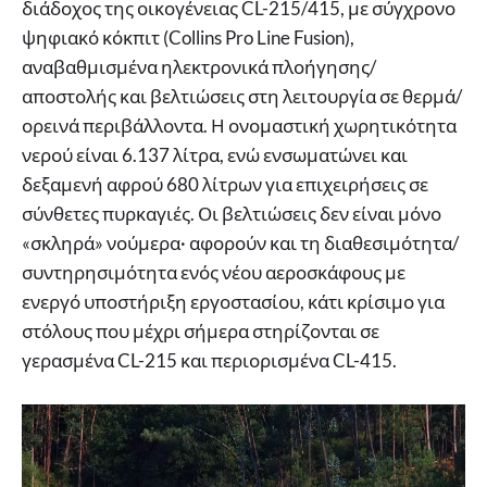
διάδοχος της οικογένειας CL-215/415, με σύγχρονο
ψηφιακό κόκπιτ (Collins Pro Line Fusion),
αναβαθμισμένα ηλεκτρονικά πλοήγησης/
αποστολής και βελτιώσεις στη λειτουργία σε θερμά/
ορεινά περιβάλλοντα. Η ονομαστική χωρητικότητα
νερού είναι 6.137 λίτρα, ενώ ενσωματώνει και
δεξαμενή αφρού 680 λίτρων για επιχειρήσεις σε
σύνθετες πυρκαγιές. Οι βελτιώσεις δεν είναι μόνο
«σκληρά» νούμερα· αφορούν και τη διαθεσιμότητα/
συντηρησιμότητα ενός νέου αεροσκάφους με
ενεργό υποστήριξη εργοστασίου, κάτι κρίσιμο για
στόλους που μέχρι σήμερα στηρίζονται σε
γερασμένα CL-215 και περιορισμένα CL-415.