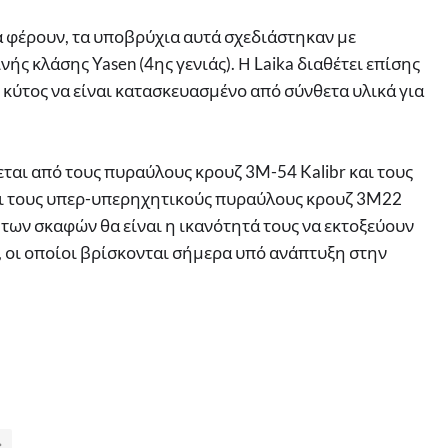
 φέρουν, τα υποβρύχια αυτά σχεδιάστηκαν με
ής κλάσης Yasen (4ης γενιάς). Η Laika διαθέτει επίσης
 κύτος να είναι κατασκευασμένο από σύνθετα υλικά για
ται από τους πυραύλους κρουζ 3M-54 Kalibr και τους
και τους υπερ-υπερηχητικούς πυραύλους κρουζ 3M22
 των σκαφών θα είναι η ικανότητά τους να εκτοξεύουν
 οι οποίοι βρίσκονται σήμερα υπό ανάπτυξη στην