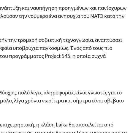
ανάπτυξη και ναυπήγηση προηγμένων και πανίσχυρων
ελούσαν την νούμερο ένα ανησυχία του ΝΑΤΟ κατά την
τήν την τρομερή σοβιετική τεχνογνωσία, αναπτύσσει
ορυφαία υποβρύχια παγκοσμίως. Ένας από τους πιο
 του προγράμματος Project 545, η οποία συχνά
όσχας, πολύ λίγες πληροφορίες είναι γνωστές για το
 μόλις λίγα χρόνια νωρίτερα και σήμερα είναι αβέβαιο
 επιχειρησιακή, η κλάση Laika θα αποτελείται από
 5ης γενιάς, τα οποία θα αποτελέσουν κάποια από τα