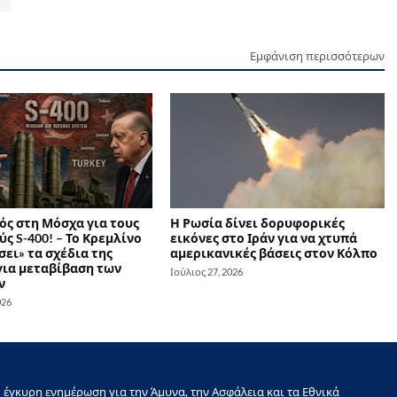
Εμφάνιση περισσότερων
ός στη Μόσχα για τους
Η Ρωσία δίνει δορυφορικές
ς S-400! – Το Κρεμλίνο
εικόνες στο Ιράν για να χτυπά
ει» τα σχέδια της
αμερικανικές βάσεις στον Κόλπο
για μεταβίβαση των
Ιούλιος 27, 2026
ν
026
έγκυρη ενημέρωση για την Άμυνα, την Ασφάλεια και τα Εθνικά