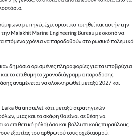
λοστάσιο.
σύμφωνα με πηγές έχει οριστικοποιηθεί και αυτήν την
ην Malakhit Marine Engineering Bureau με σκοπό να
 τα επόμενα χρόνια να παραδοθούν στο ρωσικό πολεμικό
καν δημόσια ορισμένες πληροφορίες για τα υποβρύχια
ς και το επιθυμητό χρονοδιάγραμμα παράδοσης.
άσης αναμένεται να ολοκληρωθεί μεταξύ 2027 και
Laika θα αποτελεί κάτι μεταξύ στρατηγικών
ων, μιας και τα σκάφη θα είναι σε θέση να
τικό επιθετικό ρόλο) όσο και βαλλιστικούς πυραύλους
νουν εξαιτίας του αρθρωτού τους σχεδιασμού.