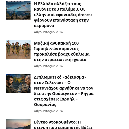
Η Ελλάδα αλλάζει τους
κανόνες του πολέμου: Οι
ελληνικοί «φονιάδες drones»
φέρνουν επανάσταση στην
αεράμυνα
Αύγουστος 05, 2026
Μαζική ανυπακοή 100
Ισραηλινών κομάντος
προκαλέσε βραχυκύκλωμα
στην στρατιωτική ηγεσία
Αύγουστος 02, 2026
Διπλωματικό «άδειασμα»
στον Ζελένσκι – Ο
Νετανιάχου αρνήθηκε να τον
δει στην Ουάσιγκτον – Ρήγμα
στις σχέσεις Ισραήλ –
Ουκρανίας
Αύγουστος 02, 2026
Βίντεο ντοκουμέντο: Η
στιγμή που εμπρηστής βάζει