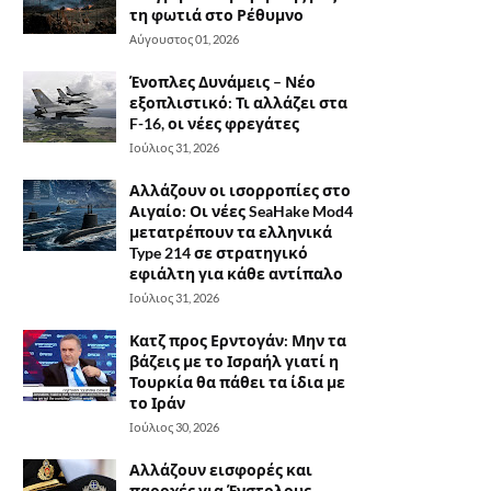
τη φωτιά στο Ρέθυμνο
Αύγουστος 01, 2026
Ένοπλες Δυνάμεις – Νέο
εξοπλιστικό: Τι αλλάζει στα
F-16, οι νέες φρεγάτες
Ιούλιος 31, 2026
Αλλάζουν οι ισορροπίες στο
Αιγαίο: Οι νέες SeaHake Mod4
μετατρέπουν τα ελληνικά
Type 214 σε στρατηγικό
εφιάλτη για κάθε αντίπαλο
Ιούλιος 31, 2026
Κατζ προς Ερντογάν: Μην τα
βάζεις με το Ισραήλ γιατί η
Τουρκία θα πάθει τα ίδια με
το Ιράν
Ιούλιος 30, 2026
Αλλάζουν εισφορές και
παροχές για Ένστολους