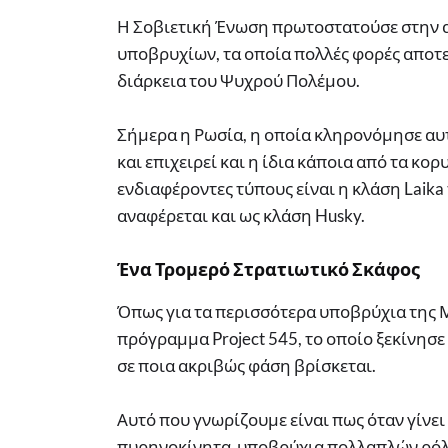
Η Σοβιετική Ένωση πρωτοστατούσε στην 
υποβρυχίων, τα οποία πολλές φορές αποτ
διάρκεια του Ψυχρού Πολέμου.
Σήμερα η Ρωσία, η οποία κληρονόμησε αυ
και επιχειρεί και η ίδια κάποια από τα κ
ενδιαφέροντες τύπους είναι η κλάση Laika
αναφέρεται και ως κλάση Husky.
Ένα Τρομερό Στρατιωτικό Σκάφος
Όπως για τα περισσότερα υποβρύχια της Μ
πρόγραμμα Project 545, το οποίο ξεκίνησε
σε ποια ακριβώς φάση βρίσκεται.
Αυτό που γνωρίζουμε είναι πως όταν γίνει
πυρηνοκίνητα υποβρύχια πολλαπλών ρόλων