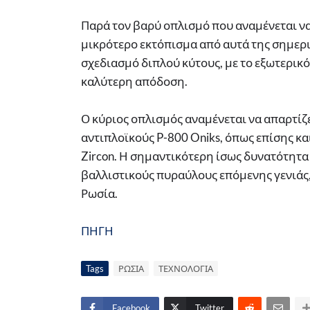
Παρά τον βαρύ οπλισμό που αναμένεται να
μικρότερο εκτόπισμα από αυτά της σημεριν
σχεδιασμό διπλού κύτους, με το εξωτερικό
καλύτερη απόδοση.
Ο κύριος οπλισμός αναμένεται να απαρτίζε
αντιπλοϊκούς P-800 Oniks, όπως επίσης 
Zircon. Η σημαντικότερη ίσως δυνατότητα
βαλλιστικούς πυραύλους επόμενης γενιάς,
Ρωσία.
ΠΗΓΗ
Tags
ΡΩΣΙΑ
ΤΕΧΝΟΛΟΓΙΑ
Facebook
Twitter