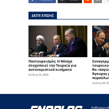
ΔΕΙΤΕ ΕΠΙΣΗΣ
Παντουρκισμός: Η Μόσχα
Συναγερμ
στοχοποιεί την Τουρκία για
τουρκικού
αυτονομιστικά κινήματα
θα «παγώσ
Άγκυρας 
Ιούλιος 31, 2026
πυραύλω
Ιούλιος 30, 2
Καθημερινή 