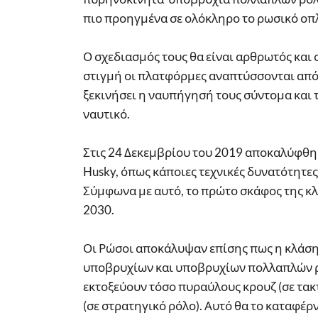
πιο προηγμένα σε ολόκληρο το ρωσικό οπ
Ο σχεδιασμός τους θα είναι αρθρωτός και 
στιγμή οι πλατφόρμες αναπτύσσονται από τ
ξεκινήσει η ναυπήγησή τους σύντομα και
ναυτικό.
Στις 24 Δεκεμβρίου του 2019 αποκαλύφθη
Husky, όπως κάποιες τεχνικές δυνατότητε
Σύμφωνα με αυτό, το πρώτο σκάφος της κλ
2030.
Οι Ρώσοι αποκάλυψαν επίσης πως η κλάση 
υποβρυχίων και υποβρυχίων πολλαπλών ρόλ
εκτοξεύουν τόσο πυραύλους κρουζ (σε τακ
(σε στρατηγικό ρόλο). Αυτό θα το καταφέρ