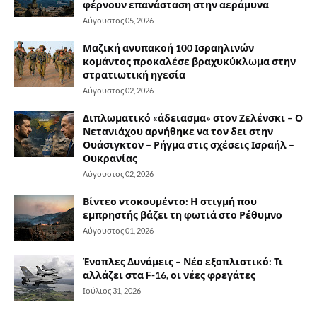
φέρνουν επανάσταση στην αεράμυνα
Αύγουστος 05, 2026
Μαζική ανυπακοή 100 Ισραηλινών
κομάντος προκαλέσε βραχυκύκλωμα στην
στρατιωτική ηγεσία
Αύγουστος 02, 2026
Διπλωματικό «άδειασμα» στον Ζελένσκι – Ο
Νετανιάχου αρνήθηκε να τον δει στην
Ουάσιγκτον – Ρήγμα στις σχέσεις Ισραήλ –
Ουκρανίας
Αύγουστος 02, 2026
Βίντεο ντοκουμέντο: Η στιγμή που
εμπρηστής βάζει τη φωτιά στο Ρέθυμνο
Αύγουστος 01, 2026
Ένοπλες Δυνάμεις – Νέο εξοπλιστικό: Τι
αλλάζει στα F-16, οι νέες φρεγάτες
Ιούλιος 31, 2026