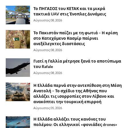
Το ΠΗΓΑΣΟΣ του ΚΕΤΑΚ και τα μικρά
τακτικά UAV στις Ένοπλες Δυνάμεις
Αύγουστος 08, 2026
Το Πακιστάν παίζει με τη φωτιά – Η κρίση
στο Κατεχόμενο Κασμίρ παίρνει
ανεξέλεγκτες διαστάσεις
Αύγουστος 08, 2026
Γιατί η Γαλλία μέτρησε ξανά το αποτύπωμα
του Rafale
Αύγουστος 08, 2026
Η Ελλάδα περνά στην αντεπίθεση στη Μέση
Ανατολή – Το σχέδιο της Αθήνας που
αλλάζει τις ισορροπίες στον Λίβανο και
ανακόπτει την τουρκική επιρροή
Αύγουστος 05, 2026
Η Ελλάδα αλλάζει τους κανόνες του
πολέμου: Οι ελληνικοί «φονιάδες drones»