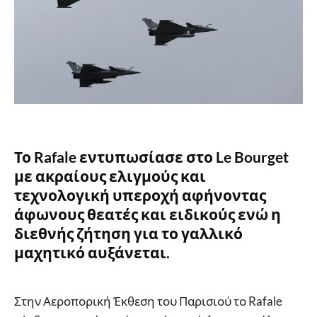
Το Rafale εντυπωσίασε στο Le Bourget
με ακραίους ελιγμούς και
τεχνολογική υπεροχή αφήνοντας
άφωνους θεατές και ειδικούς ενώ η
διεθνής ζήτηση για το γαλλικό
μαχητικό αυξάνεται.
Στην Αεροπορική Έκθεση του Παρισιού το Rafale