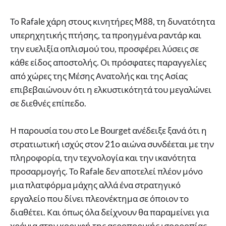
Το Rafale χάρη στους κινητήρες M88, τη δυνατότητα
υπερηχητικής πτήσης, τα προηγμένα ραντάρ και
την ευελιξία οπλισμού του, προσφέρει λύσεις σε
κάθε είδος αποστολής. Οι πρόσφατες παραγγελίες
από χώρες της Μέσης Ανατολής και της Ασίας
επιβεβαιώνουν ότι η ελκυστικότητά του μεγαλώνει
σε διεθνές επίπεδο.
Η παρουσία του στο Le Bourget ανέδειξε ξανά ότι η
στρατιωτική ισχύς στον 21ο αιώνα συνδέεται με την
πληροφορία, την τεχνολογία και την ικανότητα
προσαρμογής. Το Rafale δεν αποτελεί πλέον μόνο
μια πλατφόρμα μάχης αλλά ένα στρατηγικό
εργαλείο που δίνει πλεονέκτημα σε όποιον το
διαθέτει. Και όπως όλα δείχνουν θα παραμείνει για
χρόνια στην κορυφή της αεροπορικής ισορροπίας.