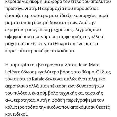
κέρδισε για ακόμη μία φορά τον τίτλο του απόλυτου
πρωταγωνιστή. Η αερομαχία που παρουσίασε
έμοιαζε περισσότερο με επίδειξη κυριαρχίας παρά
με μια τυπική δοκιμή δυνατοτήτων. Από την
εκρηκτική απογείωση μέχρι τους ελιγμούς που
αψηφούσαν τους νόμους της φυσικής το γαλλικό
μαχητικό απέδειξε γιατί θεωρείται ένα από τα
κορυφαία αεροσκάφη στον κόσμο.
Η μαρτυρία του βετεράνου πιλότου Jean-Marc
Lefèvre έδωσε μεγαλύτερο βάρος στο θέαμα. Ο ίδιος
τόνισε ότι το Rafale δεν είναι απλώς ένα πολεμικό
αεροπλάνο αλλά μια επέκταση των δυνατοτήτων
του πιλότου, ένα σύμβολο τεχνικής και τακτικής
ανωτερότητας. Αυτή η φράση περιέγραψε με τον
καλύτερο τρόπο την εικόνα που αποκόμισαν θεατές
και ειδικοί.