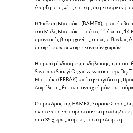
έναρξη μιας νέας εποχής στην τουρκική α
Η Έκθεση Μπαμάκο (BAMEX), η οποία θα 
του Μάλι, Μπαμάκο, από τις 11 έως τις 14 
αμυντικής βιομηχανίας, όπως οι Baykar,
αποφάσεων των αφρικανικών χωρών.
Η πρώτη έκδοση της εκδήλωσης, η οποία θ
Savunma Sanayi Organizasyon και την Dış Ti
Μπαμάκο (FEBAK) υπό την αιγίδα της Προε
Ασφάλειας, θα είναι ανοιχτή μόνο σε Τούρ
Ο πρόεδρος της BAMEX, Χαρούν Σάρας, δήλ
αναμένεται να παραστούν στην εκδήλωση
από 35 χώρες, κυρίως από την Αφρική.