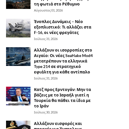
τη φωτιά στο Ρέθυμνο
Αύγουστος 01, 2026
Ένοπλες Δυνάμεις – Νέο
εξοπλιστικό: Τι αλλάζει στα
F-16, οι νέες φρεγάτες
Ιούλιος 31, 2026
Αλλάζουν οι ισορροπίες στο
Αιγαίο: Οι νέες SeaHake Mod4
μετατρέπουν τα ελληνικά
Type 214 σε στρατηγικό
εφιάλτη για κάθε αντίπαλο
Ιούλιος 31, 2026
Κατζ προς Ερντογάν: Μην τα
βάζεις με το Ισραήλ γιατί η
Τουρκία θα πάθει τα ίδια με
το Ιράν
Ιούλιος 30, 2026
Αλλάζουν εισφορές και
παροχές για Ένστολους