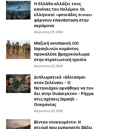
Η Ελλάδα αλλάζει τους
κανόνες του πολέμου: Οι
ελληνικοί «φονιάδες drones»
φέρνουν επανάσταση στην
αεράμυνα
Αύγουστος 05, 2026
Μαζική ανυπακοή 100
Ισραηλινών κομάντος
προκαλέσε βραχυκύκλωμα
στην στρατιωτική ηγεσία
Αύγουστος 02, 2026
Διπλωματικό «άδειασμα»
στον Ζελένσκι – Ο
Νετανιάχου αρνήθηκε να τον
δει στην Ουάσιγκτον – Ρήγμα
στις σχέσεις Ισραήλ –
Ουκρανίας
Αύγουστος 02, 2026
Βίντεο ντοκουμέντο: Η
στιγμή που εμπρηστής βάζει