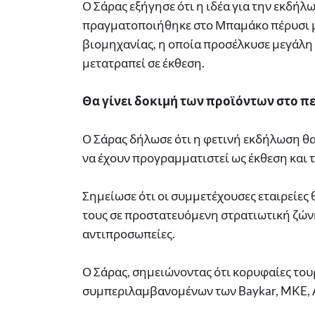
Ο Σάρας εξήγησε ότι η ιδέα για την εκδήλ
πραγματοποιήθηκε στο Μπαμάκο πέρυσι με
βιομηχανίας, η οποία προσέλκυσε μεγάλη 
μετατραπεί σε έκθεση.
Θα γίνει δοκιμή των προϊόντων στο π
Ο Σάρας δήλωσε ότι η φετινή εκδήλωση θα 
να έχουν προγραμματιστεί ως έκθεση και τ
Σημείωσε ότι οι συμμετέχουσες εταιρείες
τους σε προστατευόμενη στρατιωτική ζώνη
αντιπροσωπείες.
Ο Σάρας, σημειώνοντας ότι κορυφαίες του
συμπεριλαμβανομένων των Baykar, MKE, AS