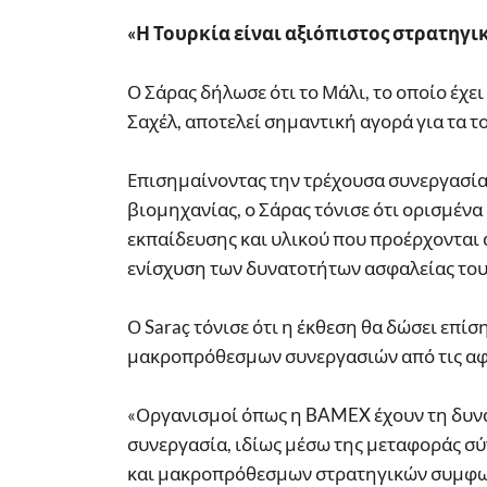
«Η Τουρκία είναι αξιόπιστος στρατηγι
Ο Σάρας δήλωσε ότι το Μάλι, το οποίο έχε
Σαχέλ, αποτελεί σημαντική αγορά για τα τ
Επισημαίνοντας την τρέχουσα συνεργασία 
βιομηχανίας, ο Σάρας τόνισε ότι ορισμέν
εκπαίδευσης και υλικού που προέρχονται
ενίσχυση των δυνατοτήτων ασφαλείας του
Ο Saraç τόνισε ότι η έκθεση θα δώσει επί
μακροπρόθεσμων συνεργασιών από τις αφρ
«Οργανισμοί όπως η BAMEX έχουν τη δυν
συνεργασία, ιδίως μέσω της μεταφοράς σ
και μακροπρόθεσμων στρατηγικών συμφων