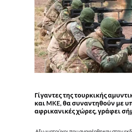
Γίγαντες της τουρκικής αμυντι
και MKE, θα συναντηθούν με 
αφρικανικές χώρες, γράφει σήμ
Αξιωματούχοι που αναφέρθηκαν στην εκδ