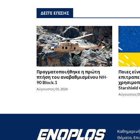
ΔΕΙΤΕ ΕΠΙΣΗΣ
Πραγματοποιήθηκε η πρώτη
Ποιες είν
πτήση του αναβαθμισμένου NH-
επιτραπε
90 Block.1
χρησιμοπο
Starshield
Αύγουστος 05, 2026
Αύγουστος 05
Καθημερινή 
Θέματα. Επι