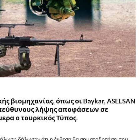
κής βιομηχανίας, όπως οι Baykar, ASELSAN
υπεύθυνους λήψης αποφάσεων σε
ερα ο τουρκικός Τύπος.
ήλωση δήλωσαν ότι η έκθεση θα σηματοδοτήσει την