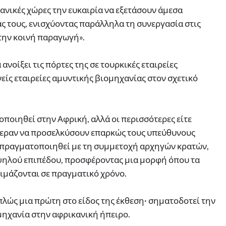
ανικές χώρες την ευκαιρία να εξετάσουν άμεσα
ας τους, ενισχύοντας παράλληλα τη συνεργασία στις
 την κοινή παραγωγή».
ανοίξει τις πόρτες της σε τουρκικές εταιρείες
είς εταιρείες αμυντικής βιομηχανίας στον σχετικό
ποιηθεί στην Αφρική, αλλά οι περισσότερες είτε
άφεραν να προσελκύσουν επαρκώς τους υπεύθυνους
πραγματοποιηθεί με τη συμμετοχή αρχηγών κρατών,
ηλού επιπέδου, προσφέροντας μια μορφή όπου τα
κιμάζονται σε πραγματικό χρόνο.
πλώς μια πρώτη στο είδος της έκθεση· σηματοδοτεί την
μηχανία στην αφρικανική ήπειρο.