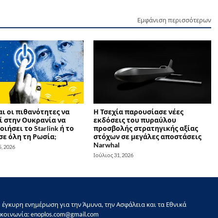
Εμφάνιση περισσότερων
αι οι πιθανότητες να
Η Τσεχία παρουσίασε νέες
ί στην Ουκρανία να
εκδόσεις του πυραύλου
ιήσει το Starlink ή το
προσβολής στρατηγικής αξίας
 σε όλη τη Ρωσία;
στόχων σε μεγάλες αποστάσεις
Narwhal
, 2026
Ιούλιος 31, 2026
έγκυρη ενημέρωση για την Άμυνα, την Ασφάλεια και τα Εθνικά
κοινωνία: enoplos.com@gmail.com