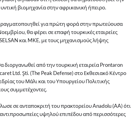
μυντική βιομηχανία στην αφρικανική ήπειρο.
πραγματοποιηθεί για πρώτη φορά στην πρωτεύουσα
Νοεμβρίου, θα φέρει σε επαφή τουρκικές εταιρείες
 ASELSAN και MKE, με τους μηχανισμούς λήψης
α διοργανωθεί από την τουρκική εταιρεία Prontaron
caret Ltd. Şti. (The Peak Defense) στο Εκθεσιακό Κέντρο
δρίας του Μάλι και του Υπουργείου Πολιτικής
κους συμμετέχοντες.
ωσε σε ανταποκριτή του πρακτορείου Anadolu (AA) ότι
 αντιπροσωπείες υψηλού επιπέδου από περισσότερες