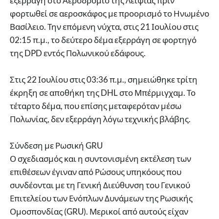
εξερράγη στο Αεροδρόμιο της Λειψίας πριν
φορτωθεί σε αεροσκάφος με προορισμό το Ηνωμένο
Βασίλειο. Την επόμενη νύχτα, στις 21 Ιουλίου στις
02:15 π.μ., το δεύτερο δέμα εξερράγη σε φορτηγό
της DPD εντός Πολωνικού εδάφους.
Στις 22 Ιουλίου στις 03:36 π.μ., σημειώθηκε τρίτη
έκρηξη σε αποθήκη της DHL στο Μπέρμιγχαμ. Το
τέταρτο δέμα, που επίσης μεταφερόταν μέσω
Πολωνίας, δεν εξερράγη λόγω τεχνικής βλάβης.
Σύνδεση με Ρωσική GRU
Ο σχεδιασμός και η συντονισμένη εκτέλεση των
επιθέσεων έγιναν από Ρώσους υπηκόους που
συνδέονται με τη Γενική Διεύθυνση του Γενικού
Επιτελείου των Ενόπλων Δυνάμεων της Ρωσικής
Ομοσπονδίας (GRU). Μερικοί από αυτούς είχαν