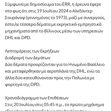
Σύμφωνα με δημοσίευμα του ERR, η έρευνα έφερε
στο φως ότι στις 19 Ιουλίου 2024 ο Αλεξάντερ
Σουράνοφ (γεννημένος το 1973), μαζί με συνεργούς,
έστειλε τέσσερα δέματα με εκρηκτικά-εμπρηστικά
μηχανήματα από το Βίλνιους μέσω των υπηρεσιών
DHL και DPD.
Λεπτομέρειες των Εκρήξεων
Διαδρομή των Δεμάτων
Δύο δέματα προορίζονταν για το Ηνωμένο Βασίλειο
και μεταφέρθηκαν με αεροπλάνα της DHL, ενώ τα
άλλα δύο κατευθύνονταν προς την Πολωνία με
φορτηγά της DPD.
Χρονοδιάγραμμα των Επιθέσεων
Στις 20 Ιουλίου στις 05:45 π.μ., το πρώτο μηχάνημα