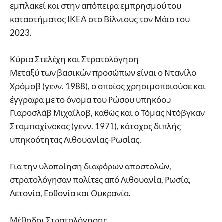
εμπλακεί και στην απόπειρα εμπρησμού του
καταστήματος IKEA στο Βίλνιους τον Μάιο του
2023.
Κύρια Στελέχη και Στρατολόγηση
Μεταξύ των βασικών προσώπων είναι ο Ντανίλο
Χρόμοβ (γενν. 1988), ο οποίος χρησιμοποιούσε και
έγγραφα με το όνομα του Ρώσου υπηκόου
Γιαροσλάβ Μιχαΐλοβ, καθώς και ο Τόμας Ντόβγκαν
Σταμπαχίνσκας (γενν. 1971), κάτοχος διπλής
υπηκοότητας Λιθουανίας-Ρωσίας.
Για την υλοποίηση διαφόρων αποστολών,
στρατολόγησαν πολίτες από Λιθουανία, Ρωσία,
Λετονία, Εσθονία και Ουκρανία.
Μέθοδοι Στρατολόγησης