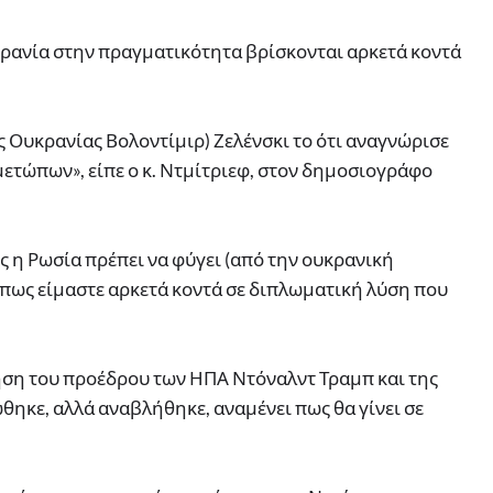
υκρανία στην πραγματικότητα βρίσκονται αρκετά κοντά
 Ουκρανίας Βολοντίμιρ) Ζελένσκι το ότι αναγνώρισε
 μετώπων», είπε ο κ. Ντμίτριεφ, στον δημοσιογράφο
ς η Ρωσία πρέπει να φύγει (από την ουκρανική
ω πως είμαστε αρκετά κοντά σε διπλωματική λύση που
ση του προέδρου των ΗΠΑ Ντόναλντ Τραμπ και της
ηκε, αλλά αναβλήθηκε, αναμένει πως θα γίνει σε