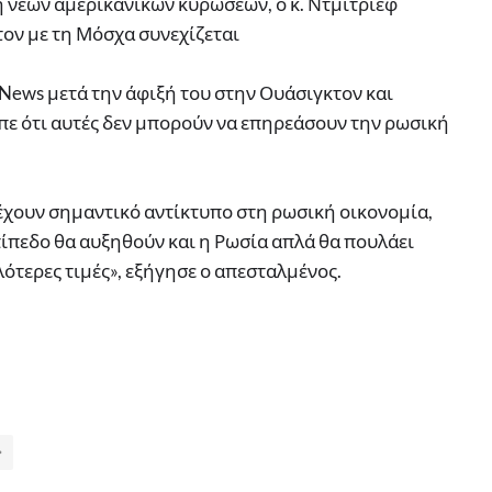
η νέων αμερικανικών κυρώσεων, ο κ. Ντμίτριεφ
ον με τη Μόσχα συνεχίζεται
 News μετά την άφιξή του στην Ουάσιγκτον και
ίπε ότι αυτές δεν μπορούν να επηρεάσουν την ρωσική
 έχουν σημαντικό αντίκτυπο στη ρωσική οικονομία,
επίπεδο θα αυξηθούν και η Ρωσία απλά θα πουλάει
ότερες τιμές», εξήγησε ο απεσταλμένος.