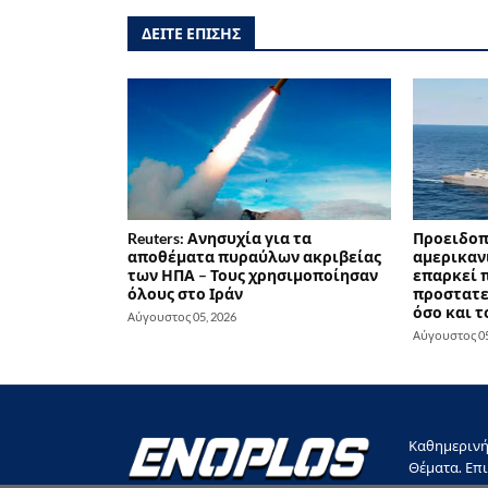
ΔΕΙΤΕ ΕΠΙΣΗΣ
Reuters: Ανησυχία για τα
Προειδοπ
αποθέματα πυραύλων ακριβείας
αμερικαν
των ΗΠΑ – Τους χρησιμοποίησαν
επαρκεί π
όλους στο Ιράν
προστατε
όσο και 
Αύγουστος 05, 2026
Αύγουστος 05
Καθημερινή 
Θέματα. Επι