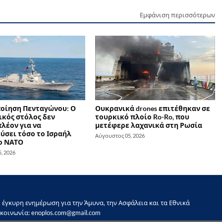
Εμφάνιση περισσότερων
οίηση Πενταγώνου: Ο
Ουκρανικά drones επιτέθηκαν σε
ικός στόλος δεν
τουρκικό πλοίο Ro-Ro, που
λέον για να
μετέφερε λαχανικά στη Ρωσία
ύσει τόσο το Ισραήλ
Αύγουστος 05, 2026
το ΝΑΤΟ
, 2026
έγκυρη ενημέρωση για την Άμυνα, την Ασφάλεια και τα Εθνικά
κοινωνία: enoplos.com@gmail.com