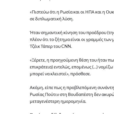
«Πιστεύω ότι η Ρωσία και οι ΗΠΑ και η Ο
σε διπλωματική λύση.
Ήταν σημαντική κίνηση του προέδρου (της
πλέον ότι το ζήτημα είναι οι γραμμές των
Τζέικ Τάπερ του CNN.
«Ξέρετε, η προηγούμενη θέση του ήταν πω
επικράτεια) εντελώς, επομένως (…) νομίζ
μπορεί να κλειστεί», πρόσθεσε.
Ακόμη, είπε πως η προβλεπόμενη συνάντη
Ρωσίας Πούτιν στη Βουδαπέστη δεν ακυρώθ
μεταγενέστερη ημερομηνία.