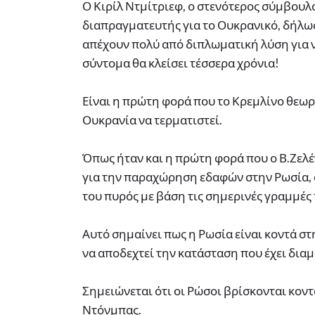
Ο Κιρίλ Ντμίτριεφ, ο στενότερος σύμβουλ
διαπραγματευτής για το Ουκρανικό, δήλωσ
απέχουν πολύ από διπλωματική λύση για ν
σύντομα θα κλείσει τέσσερα χρόνια!
Είναι η πρώτη φορά που το Κρεμλίνο θεωρ
Ουκρανία να τερματιστεί.
Όπως ήταν και η πρώτη φορά που ο Β.Ζελ
για την παραχώρηση εδαφών στην Ρωσία, 
του πυρός με βάση τις σημερινές γραμμές
Αυτό σημαίνει πως η Ρωσία είναι κοντά στ
να αποδεχτεί την κατάσταση που έχει δια
Σημειώνεται ότι οι Ρώσοι βρίσκονται κοντ
Ντόνμπας.