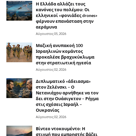
Η Ελλάδα αλλάζει τους
κανόνες του πολέμου: Οι
ελληνικοί «φονιάδες drones»
φέρνουν επανάσταση στην
αεράμυνα
Αύγουστος 05, 2026
Μαζική ανυπακοή 100
Ισραηλινών κομάντος
προκαλέσε βραχυκύκλωμα
στην στρατιωτική ηγεσία
Αύγουστος 02, 2026
Διπλωματικό «άδειασμα»
στον Ζελένσκι – Ο
Νετανιάχου αρνήθηκε να τον
δει στην Ουάσιγκτον – Ρήγμα
στις σχέσεις Ισραήλ –
Ουκρανίας
Αύγουστος 02, 2026
Βίντεο ντοκουμέντο: Η
στιγμή που εμπρηστής βάζει