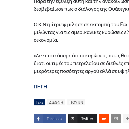
Παρά την εξέλιξη αυτή και την ανακοίνωσ
διαβεβαίωσε πως ο διάλογος της Ουάσιγκτ
Ο Κ.Ντμίτριεφ μίλησε σε εκπομπή του Fox
μιλώντας για τις αμερικανικές κυρώσεις ε
οικονομία.
«Δεν πιστεύουμε ότι οι κυρώσεις αυτές θα
διότι οι τιμές του πετρελαίου σε διεθνές 
μικρότερες ποσότητες αργού αλλά σε υψηλ
ΠΗΓΗ
Tags
ΔΙΕΘΝΗ
ΠΟΥΤΙΝ
Facebook
Twitter