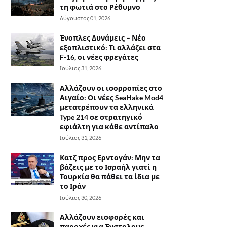
τη φωτιά στο Ρέθυμνο
Αύγουστος 01, 2026
Ένοπλες Δυνάμεις – Νέο
εξοπλιστικό: Τι αλλάζει στα
F-16, οι νέες φρεγάτες
Ιούλιος 31, 2026
Αλλάζουν οι ισορροπίες στο
Αιγαίο: Οι νέες SeaHake Mod4
μετατρέπουν τα ελληνικά
Type 214 σε στρατηγικό
εφιάλτη για κάθε αντίπαλο
Ιούλιος 31, 2026
Κατζ προς Ερντογάν: Μην τα
βάζεις με το Ισραήλ γιατί η
Τουρκία θα πάθει τα ίδια με
το Ιράν
Ιούλιος 30, 2026
Αλλάζουν εισφορές και
παροχές για Ένστολους