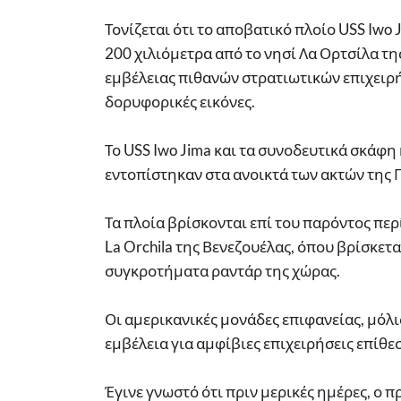
Τονίζεται ότι το αποβατικό πλοίο USS Iwo
200 χιλιόμετρα από το νησί Λα Ορτσίλα τη
εμβέλειας πιθανών στρατιωτικών επιχειρ
δορυφορικές εικόνες.
Το USS Iwo Jima και τα συνοδευτικά σκάφη
εντοπίστηκαν στα ανοικτά των ακτών της Γ
Τα πλοία βρίσκονται επί του παρόντος περί
La Orchila της Βενεζουέλας, όπου βρίσκετα
συγκροτήματα ραντάρ της χώρας.
Οι αμερικανικές μονάδες επιφανείας, μόλ
εμβέλεια για αμφίβιες επιχειρήσεις επίθε
Έγινε γνωστό ότι πριν μερικές ημέρες, ο