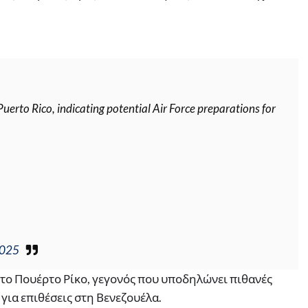
erto Rico, indicating potential Air Force preparations for
2025
στο Πουέρτο Ρίκο, γεγονός που υποδηλώνει πιθανές
για επιθέσεις στη Βενεζουέλα.