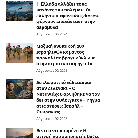
Η Ελλάδα αλλάζει τους
κανόνες του πολέμου: Οι
ελληνικοί «φονιάδες drones»
φέρνουν επανάσταση στην
αεράμυνα
Αύγουστος 05, 2026
Μαζική ανυπακοή 100
Ισραηλινών κομάντος
προκαλέσε βραχυκύκλωμα
στην στρατιωτική ηγεσία
Αύγουστος 02, 2026
Διπλωματικό «άδειασμα»
στον Ζελένσκι – Ο
Νετανιάχου αρνήθηκε να τον
δει στην Ουάσιγκτον – Ρήγμα
στις σχέσεις Ισραήλ –
Ουκρανίας
Αύγουστος 02, 2026
Βίντεο ντοκουμέντο: Η
στιγμή που εμπρηστής βάζει