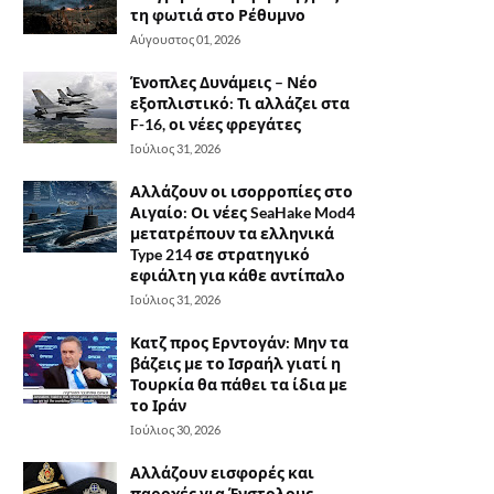
τη φωτιά στο Ρέθυμνο
Αύγουστος 01, 2026
Ένοπλες Δυνάμεις – Νέο
εξοπλιστικό: Τι αλλάζει στα
F-16, οι νέες φρεγάτες
Ιούλιος 31, 2026
Αλλάζουν οι ισορροπίες στο
Αιγαίο: Οι νέες SeaHake Mod4
μετατρέπουν τα ελληνικά
Type 214 σε στρατηγικό
εφιάλτη για κάθε αντίπαλο
Ιούλιος 31, 2026
Κατζ προς Ερντογάν: Μην τα
βάζεις με το Ισραήλ γιατί η
Τουρκία θα πάθει τα ίδια με
το Ιράν
Ιούλιος 30, 2026
Αλλάζουν εισφορές και
παροχές για Ένστολους