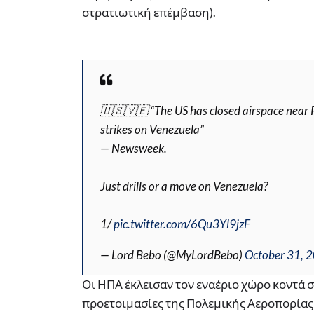
στρατιωτική επέμβαση).
🇺🇸🇻🇪 “The US has closed airspace near Pu
strikes on Venezuela”
— Newsweek.
Just drills or a move on Venezuela?
1/
pic.twitter.com/6Qu3Yl9jzF
— Lord Bebo (@MyLordBebo)
October 31, 
Οι ΗΠΑ έκλεισαν τον εναέριο χώρο κοντά 
προετοιμασίες της Πολεμικής Αεροπορίας 