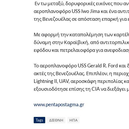
Εν τω μεταξύ, δορυφορικές εικόνες που α
αεροπλανοφόρο USS Iwo Jima και ένα αντιτ
της Βενεζουέλας σε απόσταση επαρκή για ε
Με αφορμή την καταπολέμηση των καρτέλ
δύναμη στην Καραϊβική, από αντιτορπιλι
εφόδου και πετρελαιοφόρα για ανεφοδιασ
Το αεροπλανοφόρο USS Gerald R. Ford και 
ακτές της Βενεζουέλας. Επιπλέον, η περι
Lightning II, UAV, αεροσκάφη περιπολίας κ
εξουσιοδότησε επίσης τη CIA να διεξάγει 
www.pentapostagma.gr
Tags
ΔΙΕΘΝΗ
ΗΠΑ