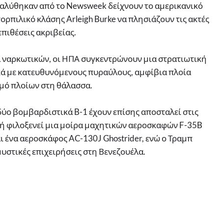
ναλύθηκαν από το Newsweek δείχνουν το αμερικανικό
ορπιλικό κλάσης Arleigh Burke να πλησιάζουν τις ακτές
πιθέσεις ακριβείας.
 ναρκωτικών, οι ΗΠΑ συγκεντρώνουν μια στρατιωτική
κά με κατευθυνόμενους πυραύλους, αμφίβια πλοία
μό πλοίων στη θάλασσα.
δύο βομβαρδιστικά B-1 έχουν επίσης αποσταλεί στις
οχή φιλοξενεί μια μοίρα μαχητικών αεροσκαφών F-35B
αι ένα αεροσκάφος AC-130J Ghostrider, ενώ ο Τραμπ
μυστικές επιχειρήσεις στη Βενεζουέλα.