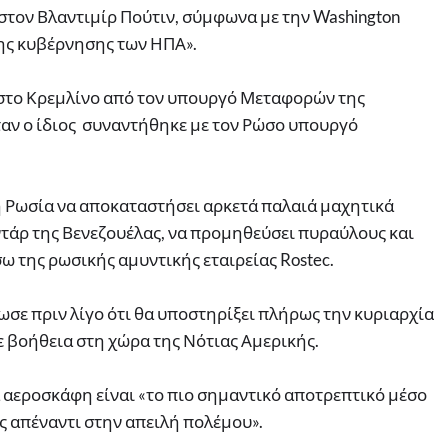
στον Βλαντιμίρ Πούτιν, σύμφωνα με την Washington
της κυβέρνησης των ΗΠΑ».
στο Κρεμλίνο από τον υπουργό Μεταφορών της
ταν ο ίδιος συναντήθηκε με τον Ρώσο υπουργό
η Ρωσία να αποκαταστήσει αρκετά παλαιά μαχητικά
τάρ της Βενεζουέλας, να προμηθεύσει πυραύλους και
ω της ρωσικής αμυντικής εταιρείας Rostec.
σε πριν λίγο ότι θα υποστηρίξει πλήρως την κυριαρχία
ε βοήθεια στη χώρα της Νότιας Αμερικής.
 αεροσκάφη είναι «το πιο σημαντικό αποτρεπτικό μέσο
ς απέναντι στην απειλή πολέμου».