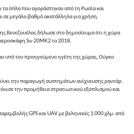
ι τα όπλα που αγοράστηκαν από τη Ρωσία και
ι σε μεγάλο βαθμό ακατάλληλα για χρήση.
ης Βενεζουέλας δήλωσε στο δημοσίευμα ότι η χώρα
ά αεροσκάφη Su-20MK2 το 2018.
αν υπό τον προηγούμενο ηγέτη της χώρας, Ούγκο
χύνει την παραγωγή συστημάτων ανίχνευσης ραντάρ.
τόνισε την προμήθεια στρατιωτικού εξοπλισμού και
παρεμβολής GPS και UAV με βεληνεκές 1.000 χλμ. από