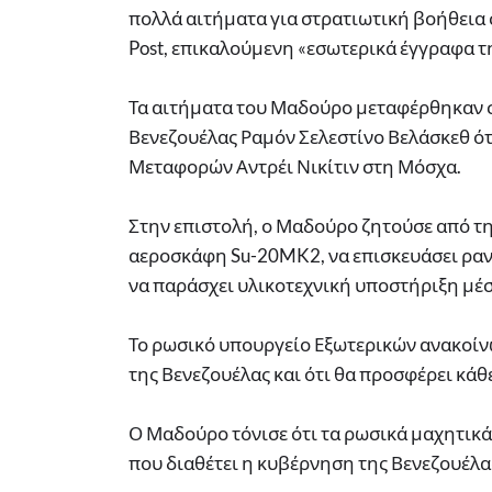
πολλά αιτήματα για στρατιωτική βοήθεια 
Post, επικαλούμενη «εσωτερικά έγγραφα 
Τα αιτήματα του Μαδούρο μεταφέρθηκαν 
Βενεζουέλας Ραμόν Σελεστίνο Βελάσκεθ ό
Μεταφορών Αντρέι Νικίτιν στη Μόσχα.
Στην επιστολή, ο Μαδούρο ζητούσε από τ
αεροσκάφη Su-20MK2, να επισκευάσει ραν
να παράσχει υλικοτεχνική υποστήριξη μέσ
Το ρωσικό υπουργείο Εξωτερικών ανακοίνω
της Βενεζουέλας και ότι θα προσφέρει κάθ
Ο Μαδούρο τόνισε ότι τα ρωσικά μαχητικά
που διαθέτει η κυβέρνηση της Βενεζουέλα