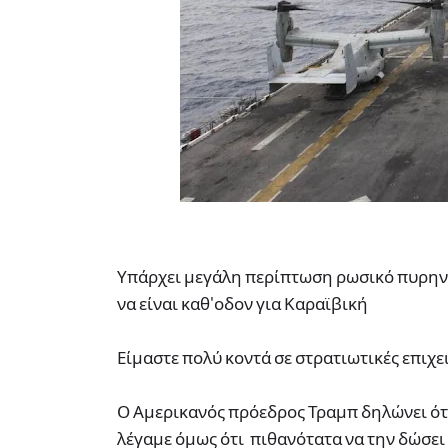
Υπάρχει μεγάλη περίπτωση ρωσικό πυρηνοκ
να είναι καθ'οδον για Καραϊβική
Είμαστε πολύ κοντά σε στρατιωτικές επιχ
Ο Αμερικανός πρόεδρος Τραμπ δηλώνει ότι δ
λέγαμε όμως ότι πιθανότατα να την δώσει 