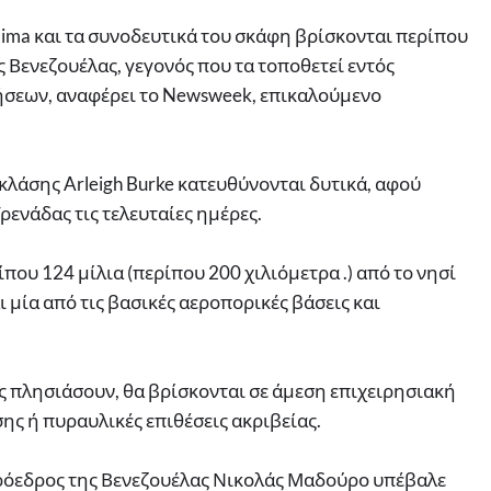
 Jima και τα συνοδευτικά του σκάφη βρίσκονται περίπου
ς Βενεζουέλας, γεγονός που τα τοποθετεί εντός
ήσεων, αναφέρει το Newsweek, επικαλούμενο
 κλάσης Arleigh Burke κατευθύνονται δυτικά, αφού
ρενάδας τις τελευταίες ημέρες.
που 124 μίλια (περίπου 200 χιλιόμετρα .) από το νησί
ι μία από τις βασικές αεροπορικές βάσεις και
ις πλησιάσουν, θα βρίσκονται σε άμεση επιχειρησιακή
σης ή πυραυλικές επιθέσεις ακριβείας.
 πρόεδρος της Βενεζουέλας Νικολάς Μαδούρο υπέβαλε