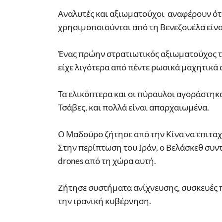
Αναλυτές και αξιωματούχοι αναφέρουν ότ
χρησιμοποιούνται από τη Βενεζουέλα είνα
Ένας πρώην στρατιωτικός αξιωματούχος τ
είχε λιγότερα από πέντε ρωσικά μαχητικ
Τα ελικόπτερα και οι πύραυλοι αγοράστηκ
Τσάβες, και πολλά είναι απαρχαιωμένα.
Ο Μαδούρο ζήτησε από την Κίνα να επιτα
Στην περίπτωση του Ιράν, ο Βελάσκεθ συν
drones από τη χώρα αυτή.
Ζήτησε συστήματα ανίχνευσης, συσκευές 
την ιρανική κυβέρνηση.