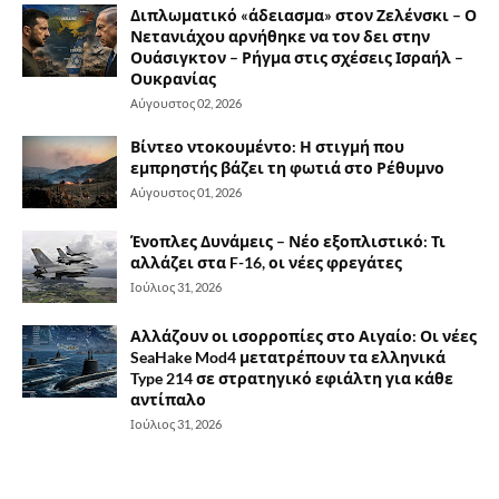
Διπλωματικό «άδειασμα» στον Ζελένσκι – Ο
Νετανιάχου αρνήθηκε να τον δει στην
Ουάσιγκτον – Ρήγμα στις σχέσεις Ισραήλ –
Ουκρανίας
Αύγουστος 02, 2026
Βίντεο ντοκουμέντο: Η στιγμή που
εμπρηστής βάζει τη φωτιά στο Ρέθυμνο
Αύγουστος 01, 2026
Ένοπλες Δυνάμεις – Νέο εξοπλιστικό: Τι
αλλάζει στα F-16, οι νέες φρεγάτες
Ιούλιος 31, 2026
Αλλάζουν οι ισορροπίες στο Αιγαίο: Οι νέες
SeaHake Mod4 μετατρέπουν τα ελληνικά
Type 214 σε στρατηγικό εφιάλτη για κάθε
αντίπαλο
Ιούλιος 31, 2026