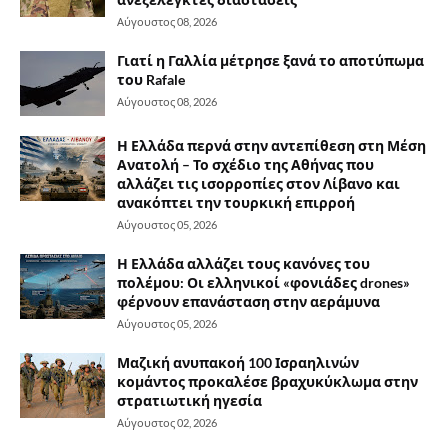
Αύγουστος 08, 2026
Γιατί η Γαλλία μέτρησε ξανά το αποτύπωμα
του Rafale
Αύγουστος 08, 2026
Η Ελλάδα περνά στην αντεπίθεση στη Μέση
Ανατολή – Το σχέδιο της Αθήνας που
αλλάζει τις ισορροπίες στον Λίβανο και
ανακόπτει την τουρκική επιρροή
Αύγουστος 05, 2026
Η Ελλάδα αλλάζει τους κανόνες του
πολέμου: Οι ελληνικοί «φονιάδες drones»
φέρνουν επανάσταση στην αεράμυνα
Αύγουστος 05, 2026
Μαζική ανυπακοή 100 Ισραηλινών
κομάντος προκαλέσε βραχυκύκλωμα στην
στρατιωτική ηγεσία
Αύγουστος 02, 2026