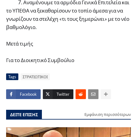
7. Αναμένουμε τα αρμόδια Γενικά Επιτελεία και
το ΥΠΕΘΑ να ξεκαθαρίσουν το τοπίο άμεσα για να
γνωρίζουν τα στελέχη «τι τους ξημερώνει» με το νέο
βαθμολόγιο.
Μετά τιμής
Για το Διοικητικό Συμβούλιο
Tags
ΣΤΡΑΤΙΩΤΙΚΟΙ
Facebook
Twitter
ΔΕΙΤΕ ΕΠΙΣΗΣ
Εμφάνιση περισσότερων