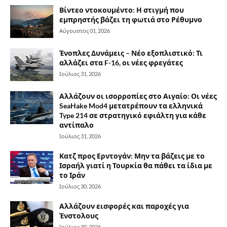
Βίντεο ντοκουμέντο: Η στιγμή που
εμπρηστής βάζει τη φωτιά στο Ρέθυμνο
Αύγουστος 01, 2026
Ένοπλες Δυνάμεις – Νέο εξοπλιστικό: Τι
αλλάζει στα F-16, οι νέες φρεγάτες
Ιούλιος 31, 2026
Αλλάζουν οι ισορροπίες στο Αιγαίο: Οι νέες
SeaHake Mod4 μετατρέπουν τα ελληνικά
Type 214 σε στρατηγικό εφιάλτη για κάθε
αντίπαλο
Ιούλιος 31, 2026
Κατζ προς Ερντογάν: Μην τα βάζεις με το
Ισραήλ γιατί η Τουρκία θα πάθει τα ίδια με
το Ιράν
Ιούλιος 30, 2026
Αλλάζουν εισφορές και παροχές για
Ένστολους
Ιούλιος 30, 2026