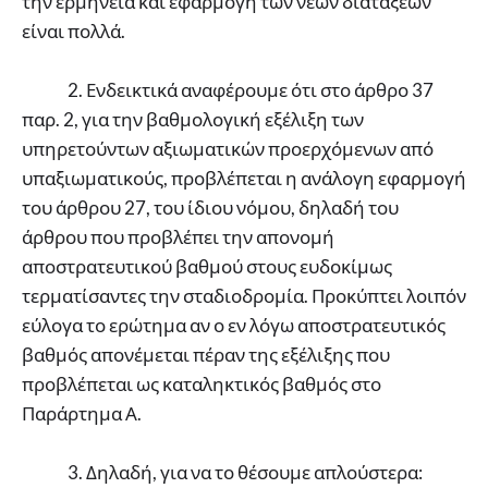
την ερμηνεία και εφαρμογή των νέων διατάξεων
είναι πολλά.
2. Ενδεικτικά αναφέρουμε ότι στο άρθρο 37
παρ. 2, για την βαθμολογική εξέλιξη των
υπηρετούντων αξιωματικών προερχόμενων από
υπαξιωματικούς, προβλέπεται η ανάλογη εφαρμογή
του άρθρου 27, του ίδιου νόμου, δηλαδή του
άρθρου που προβλέπει την απονομή
αποστρατευτικού βαθμού στους ευδοκίμως
τερματίσαντες την σταδιοδρομία. Προκύπτει λοιπόν
εύλογα το ερώτημα αν ο εν λόγω αποστρατευτικός
βαθμός απονέμεται πέραν της εξέλιξης που
προβλέπεται ως καταληκτικός βαθμός στο
Παράρτημα Α.
3. Δηλαδή, για να το θέσουμε απλούστερα: