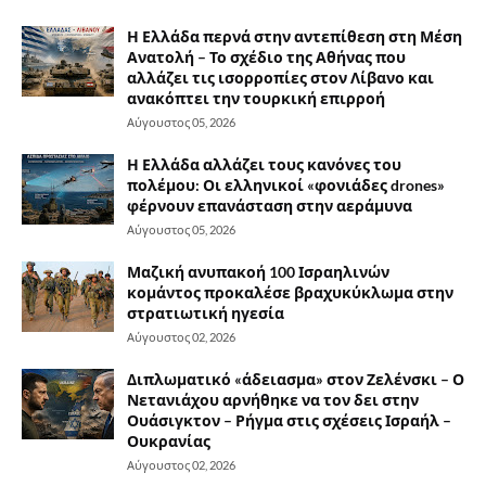
Η Ελλάδα περνά στην αντεπίθεση στη Μέση
Ανατολή – Το σχέδιο της Αθήνας που
αλλάζει τις ισορροπίες στον Λίβανο και
ανακόπτει την τουρκική επιρροή
Αύγουστος 05, 2026
Η Ελλάδα αλλάζει τους κανόνες του
πολέμου: Οι ελληνικοί «φονιάδες drones»
φέρνουν επανάσταση στην αεράμυνα
Αύγουστος 05, 2026
Μαζική ανυπακοή 100 Ισραηλινών
κομάντος προκαλέσε βραχυκύκλωμα στην
στρατιωτική ηγεσία
Αύγουστος 02, 2026
Διπλωματικό «άδειασμα» στον Ζελένσκι – Ο
Νετανιάχου αρνήθηκε να τον δει στην
Ουάσιγκτον – Ρήγμα στις σχέσεις Ισραήλ –
Ουκρανίας
Αύγουστος 02, 2026