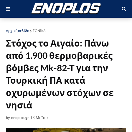
Αρχική σελίδα
ΕΘΝΙΚΑ
Στόχος το Αιγαίο: Πάνω
από 1.900 θερμοβαρικές
βόμβες Mk-82-T για την
Τουρκική ΠΑ κατά
οχυρωμένων στόχων σε
νησιά
by
enoplos.gr
13 Μαΐου