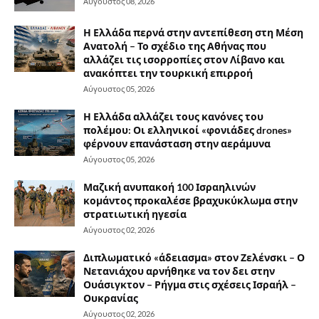
Αύγουστος 08, 2026
Η Ελλάδα περνά στην αντεπίθεση στη Μέση
Ανατολή – Το σχέδιο της Αθήνας που
αλλάζει τις ισορροπίες στον Λίβανο και
ανακόπτει την τουρκική επιρροή
Αύγουστος 05, 2026
Η Ελλάδα αλλάζει τους κανόνες του
πολέμου: Οι ελληνικοί «φονιάδες drones»
φέρνουν επανάσταση στην αεράμυνα
Αύγουστος 05, 2026
Μαζική ανυπακοή 100 Ισραηλινών
κομάντος προκαλέσε βραχυκύκλωμα στην
στρατιωτική ηγεσία
Αύγουστος 02, 2026
Διπλωματικό «άδειασμα» στον Ζελένσκι – Ο
Νετανιάχου αρνήθηκε να τον δει στην
Ουάσιγκτον – Ρήγμα στις σχέσεις Ισραήλ –
Ουκρανίας
Αύγουστος 02, 2026