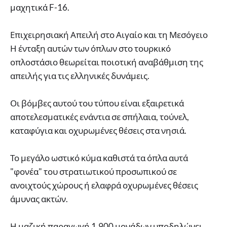
μαχητικά F-16.
Επιχειρησιακή Απειλή στο Αιγαίο και τη Μεσόγειο
Η ένταξη αυτών των όπλων στο τουρκικό
οπλοστάσιο θεωρείται ποιοτική αναβάθμιση της
απειλής για τις ελληνικές δυνάμεις.
Οι βόμβες αυτού του τύπου είναι εξαιρετικά
αποτελεσματικές ενάντια σε σπήλαια, τούνελ,
καταφύγια και οχυρωμένες θέσεις στα νησιά.
Το μεγάλο ωστικό κύμα καθιστά τα όπλα αυτά
"φονέα" του στρατιωτικού προσωπικού σε
ανοιχτούς χώρους ή ελαφρά οχυρωμένες θέσεις
άμυνας ακτών.
Η μαζική παραγωγή 1.900 μονάδων υποδηλώνει