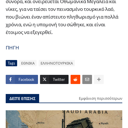
σύνορα, και ονειρεύεται Οθωμανικά Μεγαλεία και
νίκες, για να ταίσει τον πεινασμένο τουρκικό λαό,
που βιώνει έναν απίστευτο πληθωρισμό για πολλά
χρόνια, ενώ η υπομονή του σώθηκε, και είναι
έτοιμος να εξεγερθεί.
ΠΗΓΗ
Tags
ΕΘΝΙΚΑ
ΕΛΛΗΝΟΤΟΥΡΚΙΚΑ
Facebook
Twitter
ΔΕΙΤΕ ΕΠΙΣΗΣ
Εμφάνιση περισσότερων