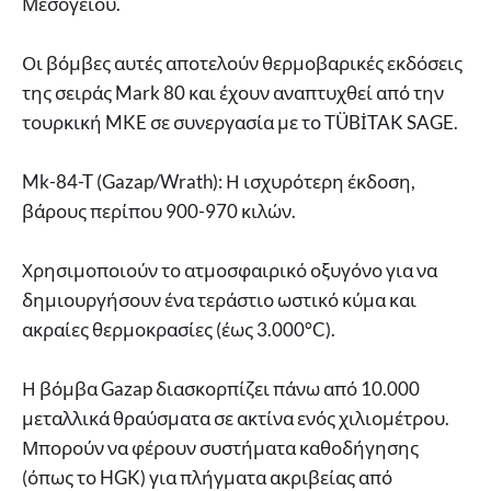
Μεσογείου.
Οι βόμβες αυτές αποτελούν θερμοβαρικές εκδόσεις
της σειράς Mark 80 και έχουν αναπτυχθεί από την
τουρκική MKE σε συνεργασία με το TÜBİTAK SAGE.
Mk-84-T (Gazap/Wrath): Η ισχυρότερη έκδοση,
βάρους περίπου 900-970 κιλών.
Χρησιμοποιούν το ατμοσφαιρικό οξυγόνο για να
δημιουργήσουν ένα τεράστιο ωστικό κύμα και
ακραίες θερμοκρασίες (έως 3.000°C).
Η βόμβα Gazap διασκορπίζει πάνω από 10.000
μεταλλικά θραύσματα σε ακτίνα ενός χιλιομέτρου.
Μπορούν να φέρουν συστήματα καθοδήγησης
(όπως το HGK) για πλήγματα ακριβείας από