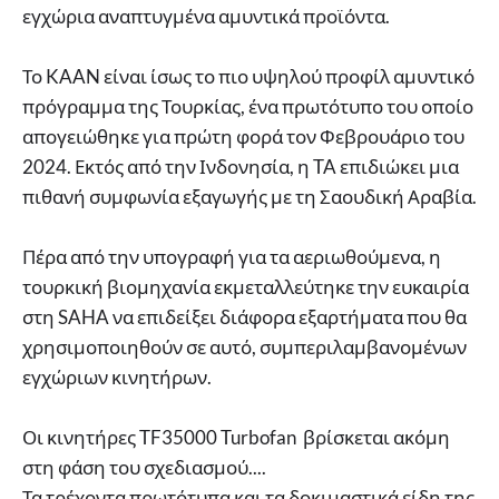
εγχώρια αναπτυγμένα αμυντικά προϊόντα.
Το KAAN είναι ίσως το πιο υψηλού προφίλ αμυντικό
πρόγραμμα της Τουρκίας, ένα πρωτότυπο του οποίο
απογειώθηκε για πρώτη φορά τον Φεβρουάριο του
2024. Εκτός από την Ινδονησία, η TA επιδιώκει μια
πιθανή συμφωνία εξαγωγής με τη Σαουδική Αραβία.
Πέρα από την υπογραφή για τα αεριωθούμενα, η
τουρκική βιομηχανία εκμεταλλεύτηκε την ευκαιρία
στη SAHA να επιδείξει διάφορα εξαρτήματα που θα
χρησιμοποιηθούν σε αυτό, συμπεριλαμβανομένων
εγχώριων κινητήρων.
Οι κινητήρες TF35000 Turbofan βρίσκεται ακόμη
στη φάση του σχεδιασμού....
Τα τρέχοντα πρωτότυπα και τα δοκιμαστικά είδη της