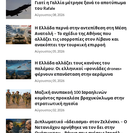
Γιατί η Γαλλία μέτρησε ξανά το αποτύπωμα
του Rafale
Αύγουστος 08, 2026
Η Ελλάδα περνά στην αντεπίθεση στη Μέση
Ανατολή – Το σχέδιο της Αθήνας που
αλλάζει τις ισορροπίες στον Λίβανο και
ανακόπτει την τουρκική επιρροή
Αύγουστος 05, 2026
Η Ελλάδα αλλάζει τους κανόνες του
πολέμου: Οι ελληνικοί «φονιάδες drones»
φέρνουν επανάσταση στην αεράμυνα
Αύγουστος 05, 2026
Μαζική ανυπακοή 100 Ισραηλινών
κομάντος προκαλέσε βραχυκύκλωμα στην
στρατιωτική ηγεσία
Αύγουστος 02, 2026
Διπλωματικό «άδειασμα» στον Ζελένσκι – Ο
Νετανιάχου αρνήθηκε να τον δει στην
Ουάσιγκτον – Ρήγμα στις σχέσεις Ισραήλ –