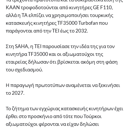
KAAN τροφοδοτούνται από κινητήρες GE F110,
αλλά η TA ελπίζει να χρησιμοποιήσει τουρκικής
κατασκευής κινητήρες TF35000 Turbofan που
παράγονται από την TEI έως το 2032.
Στη SAHA, η TEI παρουσίασε την ιδέα της για τον
κινητήρα TF35000 και οι αξιωματούχοι της
εταιρείας δήλωσαν ότι βρίσκεται ακόμη στη φάση
του σχεδιασμού.
Η παραγωγή πρωτοτύπων αναμένεται να ξεκινήσει
το 2027.
Το ζήτημα των εγχώριας κατασκευής κινητήρων έχει
έρθει στο προσκήνιο από τότε που Τούρκοι
αξιωματούχοι φέρονται να είχαν δηλώσει