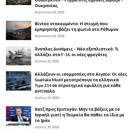
Ουκρανίας
Αύγουστος 02, 2026
Βίντεο ντοκουμέντο: Η στιγμή που
εμπρηστής βάζει τη φωτιά στο Ρέθυμνο
Αύγουστος 01, 2026
Ένοπλες Δυνάμεις – Νέο εξοπλιστικό: Τι
αλλάζει στα F-16, οι νέες φρεγάτες
Ιούλιος 31, 2026
Αλλάζουν οι ισορροπίες στο Αιγαίο: Οι νέες
SeaHake Mod4 μετατρέπουν τα ελληνικά
Type 214 σε στρατηγικό εφιάλτη για κάθε
αντίπαλο
Ιούλιος 31, 2026
Κατζ προς Ερντογάν: Μην τα βάζεις με το
Ισραήλ γιατί η Τουρκία θα πάθει τα ίδια με
το Ιράν
Ιούλιος 30, 2026