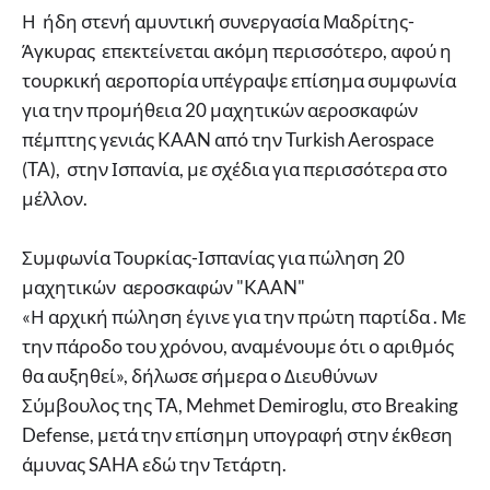
Η ήδη στενή αμυντική συνεργασία Μαδρίτης-
Άγκυρας επεκτείνεται ακόμη περισσότερο, αφού η
τουρκική αεροπορία υπέγραψε επίσημα συμφωνία
για την προμήθεια 20 μαχητικών αεροσκαφών
πέμπτης γενιάς KAAN από την Turkish Aerospace
(TA), στην Ισπανία, με σχέδια για περισσότερα στο
μέλλον.
Συμφωνία Τουρκίας-Ισπανίας για πώληση 20
μαχητικών αεροσκαφών "KAAN"
«Η αρχική πώληση έγινε για την πρώτη παρτίδα . Με
την πάροδο του χρόνου, αναμένουμε ότι ο αριθμός
θα αυξηθεί», δήλωσε σήμερα ο Διευθύνων
Σύμβουλος της TA, Mehmet Demiroglu, στο Breaking
Defense, μετά την επίσημη υπογραφή στην έκθεση
άμυνας SAHA εδώ την Τετάρτη.