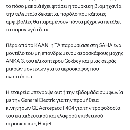
το πόσο μακριά έχει φτάσει η τουρκική βιομηχανία
την τελευταία δεκαετία, παρόλο που κάποιες
αμφιβολίες θα παραμένουν πάντα μέχρι να πετάξει
το παραγωγό τζετ».
Πέρα από το KAAN, η TA παρουσίασε στη SAHA ένα
μοντέλο του μη επανδρωμένου αεροσκάφους μάχης
ANKA 3, του ελικοπτέρου Gokbey και μιας σειράς
μικρών μοντέλων για το αεροσκάφος που
αναπτύσσει.
Η εταιρεία υπέγραψε αυτή την εβδομάδα συμφωνία
με την General Electric για την προμήθεια
κινητήρων GE Aerospace F404 για την τροφοδοσία
του εκπαιδευτικού και ελαφρού επιθετικού
αεροσκάφους Hurjet.