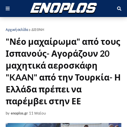
Αρχική σελίδα
ΔΙΕΘΝΗ
"Νέο μαχαίρωμα" από τους
Ισπανούς- Αγοράζουν 20
μαχητικά αεροσκάφη
"KAAN" από την Τουρκία- Η
Ελλάδα πρέπει να
παρέμβει στην ΕΕ
by
enoplos.gr
11 Μαΐου