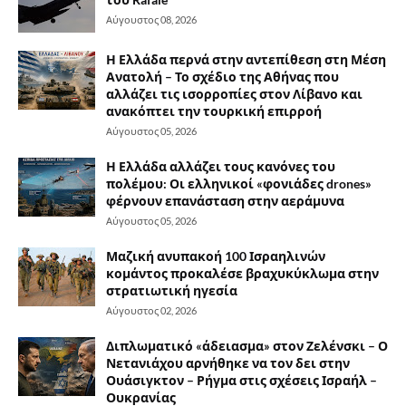
Αύγουστος 08, 2026
Η Ελλάδα περνά στην αντεπίθεση στη Μέση
Ανατολή – Το σχέδιο της Αθήνας που
αλλάζει τις ισορροπίες στον Λίβανο και
ανακόπτει την τουρκική επιρροή
Αύγουστος 05, 2026
Η Ελλάδα αλλάζει τους κανόνες του
πολέμου: Οι ελληνικοί «φονιάδες drones»
φέρνουν επανάσταση στην αεράμυνα
Αύγουστος 05, 2026
Μαζική ανυπακοή 100 Ισραηλινών
κομάντος προκαλέσε βραχυκύκλωμα στην
στρατιωτική ηγεσία
Αύγουστος 02, 2026
Διπλωματικό «άδειασμα» στον Ζελένσκι – Ο
Νετανιάχου αρνήθηκε να τον δει στην
Ουάσιγκτον – Ρήγμα στις σχέσεις Ισραήλ –
Ουκρανίας