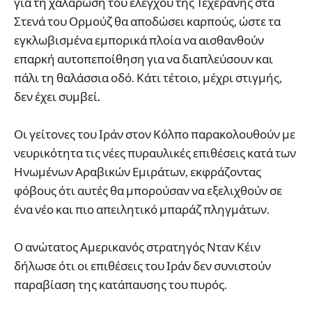
για τη χαλάρωση του ελέγχου της Τεχεράνης στα
Στενά του Ορμούζ θα αποδώσει καρπούς, ώστε τα
εγκλωβισμένα εμπορικά πλοία να αισθανθούν
επαρκή αυτοπεποίθηση για να διαπλεύσουν και
πάλι τη θαλάσσια οδό. Κάτι τέτοιο, μέχρι στιγμής,
δεν έχει συμβεί.
Οι γείτονες του Ιράν στον Κόλπο παρακολουθούν με
νευρικότητα τις νέες πυραυλικές επιθέσεις κατά των
Ηνωμένων Αραβικών Εμιράτων, εκφράζοντας
φόβους ότι αυτές θα μπορούσαν να εξελιχθούν σε
ένα νέο και πιο απειλητικό μπαράζ πληγμάτων.
Ο ανώτατος Αμερικανός στρατηγός Νταν Κέιν
δήλωσε ότι οι επιθέσεις του Ιράν δεν συνιστούν
παραβίαση της κατάπαυσης του πυρός.