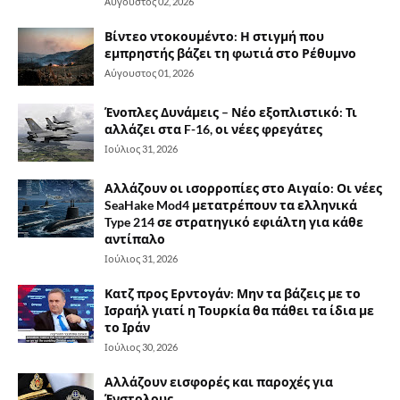
Αύγουστος 02, 2026
Βίντεο ντοκουμέντο: Η στιγμή που
εμπρηστής βάζει τη φωτιά στο Ρέθυμνο
Αύγουστος 01, 2026
Ένοπλες Δυνάμεις – Νέο εξοπλιστικό: Τι
αλλάζει στα F-16, οι νέες φρεγάτες
Ιούλιος 31, 2026
Αλλάζουν οι ισορροπίες στο Αιγαίο: Οι νέες
SeaHake Mod4 μετατρέπουν τα ελληνικά
Type 214 σε στρατηγικό εφιάλτη για κάθε
αντίπαλο
Ιούλιος 31, 2026
Κατζ προς Ερντογάν: Μην τα βάζεις με το
Ισραήλ γιατί η Τουρκία θα πάθει τα ίδια με
το Ιράν
Ιούλιος 30, 2026
Αλλάζουν εισφορές και παροχές για
Ένστολους