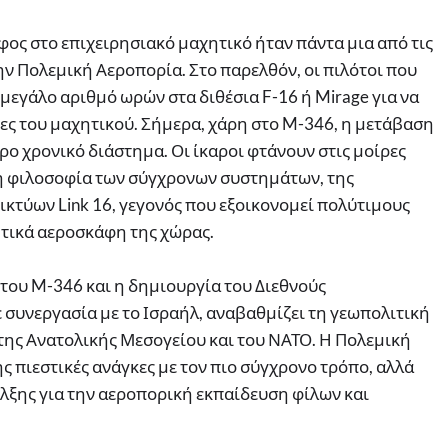
ος στο επιχειρησιακό μαχητικό ήταν πάντα μια από τις
ην Πολεμική Αεροπορία. Στο παρελθόν, οι πιλότοι που
μεγάλο αριθμό ωρών στα διθέσια F-16 ή Mirage για να
ες του μαχητικού. Σήμερα, χάρη στο M-346, η μετάβαση
ρο χρονικό διάστημα. Οι ίκαροι φτάνουν στις μοίρες
η φιλοσοφία των σύγχρονων συστημάτων, της
ικτύων Link 16, γεγονός που εξοικονομεί πολύτιμους
ητικά αεροσκάφη της χώρας.
 του M-346 και η δημιουργία του Διεθνούς
 συνεργασία με το Ισραήλ, αναβαθμίζει τη γεωπολιτική
της Ανατολικής Μεσογείου και του ΝΑΤΟ. Η Πολεμική
ης πιεστικές ανάγκες με τον πιο σύγχρονο τρόπο, αλλά
έλξης για την αεροπορική εκπαίδευση φίλων και