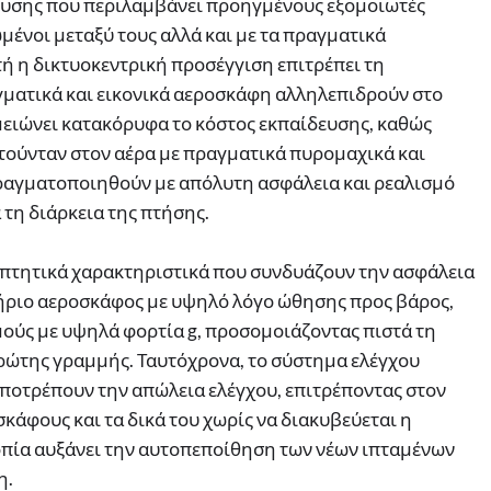
υσης που περιλαμβάνει προηγμένους εξομοιωτές
ωμένοι μεταξύ τους αλλά και με τα πραγματικά
ή η δικτυοκεντρική προσέγγιση επιτρέπει τη
ματικά και εικονικά αεροσκάφη αλληλεπιδρούν στο
 μειώνει κατακόρυφα το κόστος εκπαίδευσης, καθώς
τούνταν στον αέρα με πραγματικά πυρομαχικά και
ραγματοποιηθούν με απόλυτη ασφάλεια και ρεαλισμό
 τη διάρκεια της πτήσης.
ά πτητικά χαρακτηριστικά που συνδυάζουν την ασφάλεια
νητήριο αεροσκάφος με υψηλό λόγο ώθησης προς βάρος,
γμούς με υψηλά φορτία g, προσομοιάζοντας πιστά τη
ώτης γραμμής. Ταυτόχρονα, το σύστημα ελέγχου
αποτρέπουν την απώλεια ελέγχου, επιτρέποντας στον
σκάφους και τα δικά του χωρίς να διακυβεύεται η
οπία αυξάνει την αυτοπεποίθηση των νέων ιπταμένων
η.