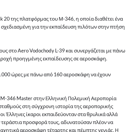
k 20 της πλατφόρμας του Μ-346, η οποία διαθέτει ένα
 σχεδιασμένη για την εκπαίδευση πιλότων στην πτήση
τους στο Aero Vodochody L-39 και συνεργάζεται με πάνω
παροχή προηγμένης εκπαίδευσης σε αεροσκάφη.
0.000 ώρες με πάνω από 160 αεροσκάφη να έχουν
 M-346 Master στην Ελληνική Πολεμική Αεροπορία
 σταθμούς στη σύγχρονη ιστορία της αεροπορικής
, οι Έλληνες ίκαροι εκπαιδεύονταν στα θρυλικά αλλά
ην τεράστια προσφορά τους, αδυνατούσαν πλέον να
αχητικά αεροσκάφη τέταρτης και πέμπτης γενιάς. Η