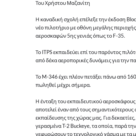
Του Χρήστου Μαζανίτη
Η καναδική σχολή επέλεξε την έκδοση Bloc
νέο πιλοτήριο με οθόνη μεγάλης περιοχής
αεροσκαφών 5ης γενιάς όπως το F-35.
Το ITPS εκπαιδεύει επί του παρόντος πιλό
από δέκα αεροπορικές δυνάμεις για την 
Το M-346 έχει πλέον πετάξει πάνω από 16
πωληθεί μέχρι σήμερα.
Η ένταξη του εκπαιδευτικού αεροσκάφους
αποτελεί έναν από τους σημαντικότερους
εκπαίδευσης της χώρας μας. Για δεκαετίες
γερασμένα T-2 Buckeye, τα οποία, παρά τ
γεφυρώσουν το τεχνολογικό χάσμα με τα μ