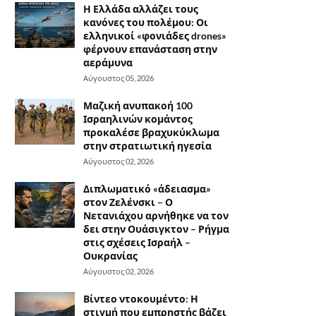
Η Ελλάδα αλλάζει τους
κανόνες του πολέμου: Οι
ελληνικοί «φονιάδες drones»
φέρνουν επανάσταση στην
αεράμυνα
Αύγουστος 05, 2026
Μαζική ανυπακοή 100
Ισραηλινών κομάντος
προκαλέσε βραχυκύκλωμα
στην στρατιωτική ηγεσία
Αύγουστος 02, 2026
Διπλωματικό «άδειασμα»
στον Ζελένσκι – Ο
Νετανιάχου αρνήθηκε να τον
δει στην Ουάσιγκτον – Ρήγμα
στις σχέσεις Ισραήλ –
Ουκρανίας
Αύγουστος 02, 2026
Βίντεο ντοκουμέντο: Η
στιγμή που εμπρηστής βάζει