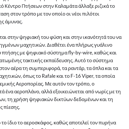
κό Κέντρο Πτήσεων στην Καλαμάτα άλλαξε ριζικά το
ση στον τρόπο με τον οποίο οι νέοι πιλότοι
ης άμυνας.
ται στην ψηφιακή του φύση και στην ικανότητά του να
ηγμένων μαχητικών. Διαθέτει ένα πλήρως γυάλινο
πτήσης με ψηφιακό σύστημα fly-by-wire, καθώς και
ματωμένης τακτικής εκπαίδευσης. Αυτό το σύστημα
τον αέρα τη συμπεριφορά, τα ραντάρ, τα όπλα και τα
τικών, όπως το Rafale και το F-16 Viper, τα οποία
εμικής Αεροπορίας. Με αυτόν τον τρόπο, ο
ά ένα αεροπλάνο, αλλά εξοικειώνεται από νωρίς με τη
ων, τη χρήση ψηφιακών δικτύων δεδομένων και τη
 πίεσης.
 το ίδιο το αεροσκάφος, καθώς αποτελεί τον πυρήνα