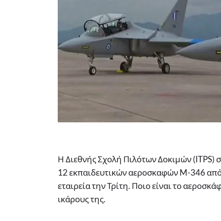
Η Διεθνής Σχολή Πιλότων Δοκιμών (ITPS) 
12 εκπαιδευτικών αεροσκαφών M-346 από 
εταιρεία την Τρίτη. Ποιο είναι το αεροσκά
ικάρους της.