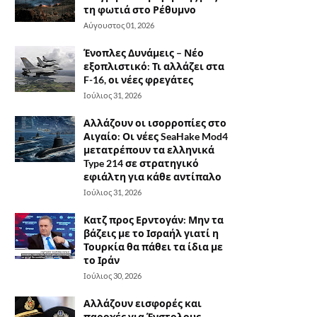
τη φωτιά στο Ρέθυμνο
Αύγουστος 01, 2026
Ένοπλες Δυνάμεις – Νέο
εξοπλιστικό: Τι αλλάζει στα
F-16, οι νέες φρεγάτες
Ιούλιος 31, 2026
Αλλάζουν οι ισορροπίες στο
Αιγαίο: Οι νέες SeaHake Mod4
μετατρέπουν τα ελληνικά
Type 214 σε στρατηγικό
εφιάλτη για κάθε αντίπαλο
Ιούλιος 31, 2026
Κατζ προς Ερντογάν: Μην τα
βάζεις με το Ισραήλ γιατί η
Τουρκία θα πάθει τα ίδια με
το Ιράν
Ιούλιος 30, 2026
Αλλάζουν εισφορές και
παροχές για Ένστολους