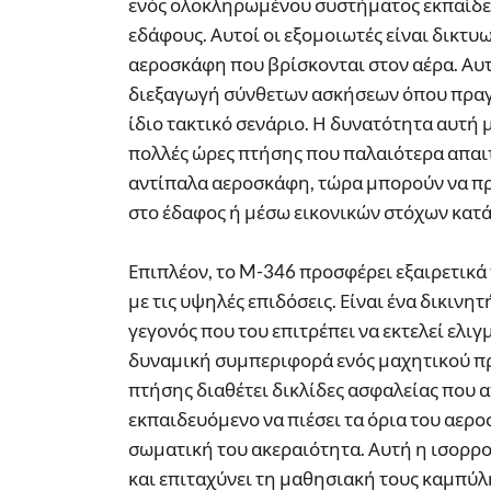
ενός ολοκληρωμένου συστήματος εκπαίδε
εδάφους. Αυτοί οι εξομοιωτές είναι δικτυ
αεροσκάφη που βρίσκονται στον αέρα. Αυτ
διεξαγωγή σύνθετων ασκήσεων όπου πραγ
ίδιο τακτικό σενάριο. Η δυνατότητα αυτή
πολλές ώρες πτήσης που παλαιότερα απαι
αντίπαλα αεροσκάφη, τώρα μπορούν να π
στο έδαφος ή μέσω εικονικών στόχων κατά
Επιπλέον, το M-346 προσφέρει εξαιρετικ
με τις υψηλές επιδόσεις. Είναι ένα δικι
γεγονός που του επιτρέπει να εκτελεί ελι
δυναμική συμπεριφορά ενός μαχητικού πρ
πτήσης διαθέτει δικλίδες ασφαλείας που 
εκπαιδευόμενο να πιέσει τα όρια του αερο
σωματική του ακεραιότητα. Αυτή η ισορρ
και επιταχύνει τη μαθησιακή τους καμπύλ