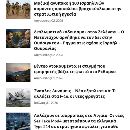
Μαζική ανυπακοή 100 Ισραηλινών
κομάντος προκαλέσε βραχυκύκλωμα στην
στρατιωτική ηγεσία
Αύγουστος 02, 2026
Διπλωματικό «άδειασμα» στον Ζελένσκι – Ο
Νετανιάχου αρνήθηκε να τον δει στην
Ουάσιγκτον – Ρήγμα στις σχέσεις Ισραήλ –
Ουκρανίας
Αύγουστος 02, 2026
Βίντεο ντοκουμέντο: Η στιγμή που
εμπρηστής βάζει τη φωτιά στο Ρέθυμνο
Αύγουστος 01, 2026
Ένοπλες Δυνάμεις – Νέο εξοπλιστικό: Τι
αλλάζει στα F-16, οι νέες φρεγάτες
Ιούλιος 31, 2026
Αλλάζουν οι ισορροπίες στο Αιγαίο: Οι νέες
SeaHake Mod4 μετατρέπουν τα ελληνικά
Type 214 σε στρατηγικό εφιάλτη για κάθε