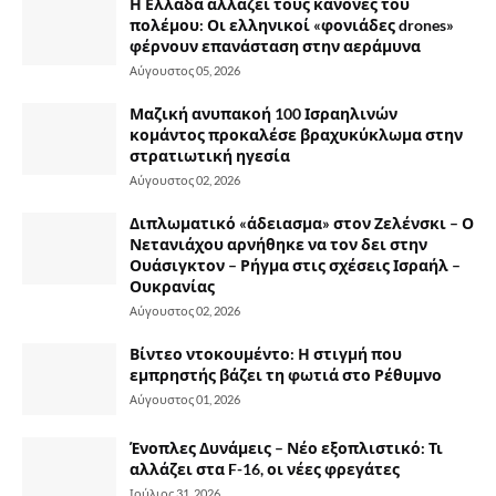
Η Ελλάδα αλλάζει τους κανόνες του
πολέμου: Οι ελληνικοί «φονιάδες drones»
φέρνουν επανάσταση στην αεράμυνα
Αύγουστος 05, 2026
Μαζική ανυπακοή 100 Ισραηλινών
κομάντος προκαλέσε βραχυκύκλωμα στην
στρατιωτική ηγεσία
Αύγουστος 02, 2026
Διπλωματικό «άδειασμα» στον Ζελένσκι – Ο
Νετανιάχου αρνήθηκε να τον δει στην
Ουάσιγκτον – Ρήγμα στις σχέσεις Ισραήλ –
Ουκρανίας
Αύγουστος 02, 2026
Βίντεο ντοκουμέντο: Η στιγμή που
εμπρηστής βάζει τη φωτιά στο Ρέθυμνο
Αύγουστος 01, 2026
Ένοπλες Δυνάμεις – Νέο εξοπλιστικό: Τι
αλλάζει στα F-16, οι νέες φρεγάτες
Ιούλιος 31, 2026