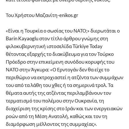
Του Χρήστου Μαζανίτη-enikos.gr
«Είναι η Τουρκία ο σωσίας του ΝΑΤΟ;» διερωτάται ο
Barin Kayaoglu στον τίτλο άρθρου γνώμης στη
φιλοκυβερνητική ιστοσελίδα Türkiye Today
θέτοντας εξαρχής το διακύβευμα για τον Τούρκο
Πρόεδρο στην επικείμενη συνόδου κορυφής του
ΝΑΤΟ στην Άγκυρα: «Ο Ερντογάν δεν θα είχε το
περιθώριο να εκτροχιαστεί η ατζέντα των συμμάχων
του από τα λάθη του χθες ή τα σημερινά τρολ. Τα
θέματα αυτής της ατζέντας περιλαμβάνουν τον
τερματισμό του πολέμου στην Ουκρανία, τη
διαχείριση της κρίσης στο Ιράν και των ενεργειακών
ροών από τη Μέση Ανατολή, καθώς και τον τη
διαμόρφωση μέλλοντος της συμμαχίας».