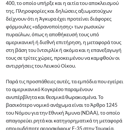
400, το οποίο υπήρξε και η αιτία του αποκλεισμού
της. Πληροφορίες και δηλώσεις αξιωματούχων
δείχνουν ότι η Άγκυρα έχει προτείνει διάφορες
φόρμουλες «αδρανοποίησης» των ρωσικών
πυραύλων, όπως η αποθήκευσή τους υπό
αμερικανική ή διεθνή επιτήρηση, η μεταφορά τους
στη βάση του Ιντσιρλίκ ή ακόμα και η επανεξαγωγή
τους σε τρίτες χώρες, προκειμένου να καμφθούν οι
αντιρρήσεις του Λευκού Οίκου.
Παρά τις προσπάθειες αυτές, τα εμπόδια που εγείρει
το αμερικανικό Κογκρέσο παραμένουν
ανυπέρβλητα και θεσμικά θωρακισμένα. Το
βασικότερο νομικό ανάχωμα είναι το Άρθρο 1245
του Νόμου για την Εθνική Άμυνα (NDAA), το οποίο
απαγορεύει ρητά και κατηγορηματικά τη μεταφορά
οποιουδήποτε αεροσκάφους F-35 στην Τουρκία,