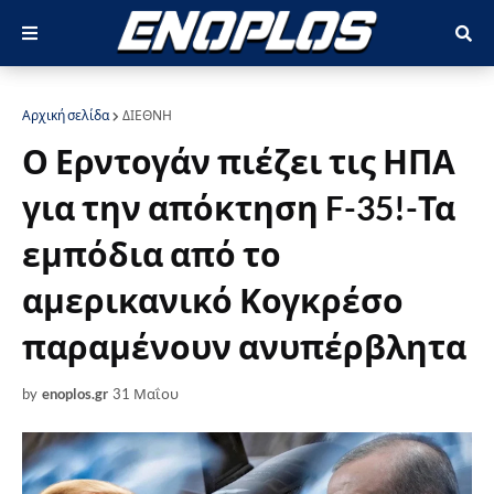
Αρχική σελίδα
ΔΙΕΘΝΗ
Ο Ερντογάν πιέζει τις ΗΠΑ
για την απόκτηση F-35!-Τα
εμπόδια από το
αμερικανικό Κογκρέσο
παραμένουν ανυπέρβλητα
by
enoplos.gr
31 Μαΐου