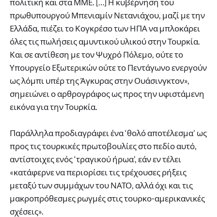
πολιτική και στα ΜΜΕ. […] Η κυβέρνηση του
πρωθυπουργού Μπενιαμίν Νετανιάχου, μαζί με την
Ελλάδα, πιέζει το Κογκρέσο των ΗΠΑ να μπλοκάρει
όλες τις πωλήσεις αμυντικού υλικού στην Τουρκία.
Και σε αντίθεση με τον Ψυχρό Πόλεμο, ούτε το
Υπουργείο Εξωτερικών ούτε το Πεντάγωνο ενεργούν
ως λόμπι υπέρ της Άγκυρας στην Ουάσινγκτον»,
σημειώνει ο αρθρογράφος ως προς την υφιστάμενη
εικόνα για την Τουρκία.
Παράλληλα προδιαγράφει ένα ‘θολό αποτέλεσμα’ ως
προς τις τουρκικές πρωτοβουλίες στο πεδίο αυτό,
αντίστοιχες ενός ‘τραγικού ήρωα’, εάν εν τέλει
«κατάφερνε να περιορίσει τις τρέχουσες ρήξεις
μεταξύ των συμμάχων του ΝΑΤΟ, αλλά όχι και τις
μακροπρόθεσμες ρωγμές στις τουρκο-αμερικανικές
σχέσεις».