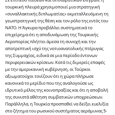
τουρκική πλευρά χρησιμοποιεί μια στρατηγική
«συναλλακτικής διπλωματίας» εκμεταλλευόμενη τη
γεωστρατηγική της θέση και τον ρόλο της εντός του
ΝΑΤΟ. Η Άγκυρα προβάλλει συστηματικά το
επιχείρημα ότι η αποδυνάμωση της Τουρκικής
Αεροπορίας πλήττει άμεσα τη συνοχή και την
αποτρεπτική ισχύ της νοτιοανατολικής πτέρυγας
της Συμμαχίας, ειδικά σε μια περίοδο έντονων
περιφερειακών κρίσεων. Κατά τις διμερείς επαφές
με την αμερικανική κυβέρνηση, οι Τούρκοι
αξιωματούχοι τονίζουν ότι η χώρα πλήρωσε
κανονικά το μερίδιο που της αναλογούσε ως
ιδρυτικό μέλος της κοινοπραξίας και ότι η αποβολή
της συνιστά αθέτηση συμβατικών υποχρεώσεων.
Παράλληλα, η Τουρκία προσπαθεί να δείξει ευελιξία
στο ζήτημα του ρωσικού συστήματος αεράμυνας S-