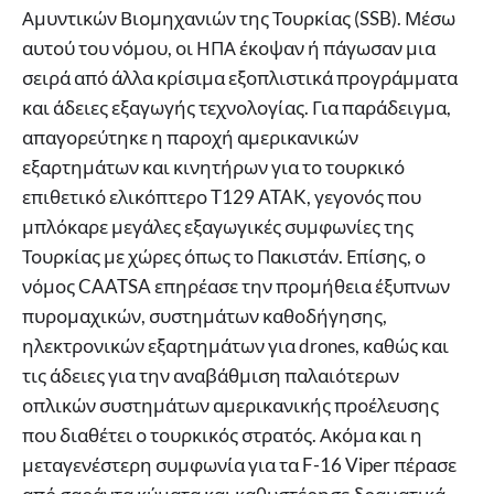
Αμυντικών Βιομηχανιών της Τουρκίας (SSB). Μέσω
αυτού του νόμου, οι ΗΠΑ έκοψαν ή πάγωσαν μια
σειρά από άλλα κρίσιμα εξοπλιστικά προγράμματα
και άδειες εξαγωγής τεχνολογίας. Για παράδειγμα,
απαγορεύτηκε η παροχή αμερικανικών
εξαρτημάτων και κινητήρων για το τουρκικό
επιθετικό ελικόπτερο T129 ATAK, γεγονός που
μπλόκαρε μεγάλες εξαγωγικές συμφωνίες της
Τουρκίας με χώρες όπως το Πακιστάν. Επίσης, ο
νόμος CAATSA επηρέασε την προμήθεια έξυπνων
πυρομαχικών, συστημάτων καθοδήγησης,
ηλεκτρονικών εξαρτημάτων για drones, καθώς και
τις άδειες για την αναβάθμιση παλαιότερων
οπλικών συστημάτων αμερικανικής προέλευσης
που διαθέτει ο τουρκικός στρατός. Ακόμα και η
μεταγενέστερη συμφωνία για τα F-16 Viper πέρασε