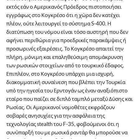
εκτός εάν ο Αμερικανός Πρόεδρος πιστοποιήσει
εγγράφως στο Κογκρέσο ότι η χώρα δεν κατέχει
πλέον, ούτε λειτουργεί το σύστημα S-400. Η
διατύπωση του νόμου είναι τόσο αυστηρή που δεν
αφήνει περιθώρια για προεδρικές παρακάμψεις ή
προσωρινές εξαιρέσεις. Το Κογκρέσο απαιτεί την
πλήρη, μόνιμη και επαληθεύσιμη απομάκρυνση
των ρωσικών στοιχείων από το τουρκικό έδαφος.
Επιπλέον, στο Κογκρέσο υπάρχει μια ισχυρή,
διακομματική συναίνεση που βλέπει την Τουρκία
υπό την ηγεσία του Ερντογάν ως έναν αναξιόπιστο
εταίρο που παίζει σε διπλό ταμπλό μεταξύ Δύσης και
Ρωσίας. Οι Αμερικανοί νομοθέτες εκφράζουν
σοβαρές ανησυχίες για την ασφάλεια της
τεχνολογίας stealth του F-35, φοβούμενοι ότι η
συνύπαρξή του με ρωσικά ραντάρ θα μπορούσε να