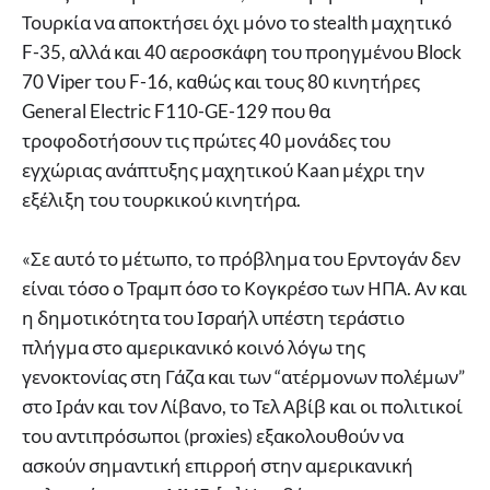
Τουρκία να αποκτήσει όχι μόνο το stealth μαχητικό
F-35, αλλά και 40 αεροσκάφη του προηγμένου Block
70 Viper του F-16, καθώς και τους 80 κινητήρες
General Electric F110-GE-129 που θα
τροφοδοτήσουν τις πρώτες 40 μονάδες του
εγχώριας ανάπτυξης μαχητικού Kaan μέχρι την
εξέλιξη του τουρκικού κινητήρα.
«Σε αυτό το μέτωπο, το πρόβλημα του Ερντογάν δεν
είναι τόσο ο Τραμπ όσο το Κογκρέσο των ΗΠΑ. Αν και
η δημοτικότητα του Ισραήλ υπέστη τεράστιο
πλήγμα στο αμερικανικό κοινό λόγω της
γενοκτονίας στη Γάζα και των “ατέρμονων πολέμων”
στο Ιράν και τον Λίβανο, το Τελ Αβίβ και οι πολιτικοί
του αντιπρόσωποι (proxies) εξακολουθούν να
ασκούν σημαντική επιρροή στην αμερικανική