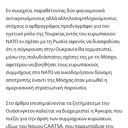
Εν συνεχεία, παραθέτοντας δύο φαινομενικά
αντικρουόμενους αλλά αλληλοσυμπληρούμενους
στόχους ο αρθρογράφος προδιαγράφει για τον
ηγετικό ρόλο της Τουρκίας εντός του ευρωπαϊκού
ΝΑΤΟ εν σχέσει με τη Ρωσία: αφενός να διασφαλίσει
ότι η σύγκρουση στην Ουκρανία θα τερματιστεί,
μέσω της πολυδιάστατης σχέσης της με τη Μόσχα,
αφετέρου να βοηθήσει τους ευρωπαϊκούς
συμμάχους στο ΝΑΤΟ να οικοδομήσουν δύναμη
αποτροπής έναντι της Μόσχας όταν μειωθεί η
αμερικανική στρατιωτική παρουσία.
Στο άρθρο επισημαίνονται τα ζητήματα με την
Ουάσινγκτον καλείται να διαχειριστεί η Άγκυρα, που
πιέζει για την άρση των συμμαχικών κυρώσεων,
ιδίως του Νόμου CAATSA, που παρεμπόδισε την