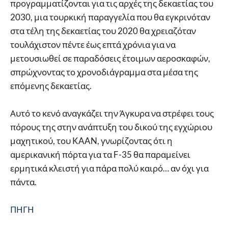
προγραμματίζονται για τις αρχές της δεκαετίας του
2030, μια τουρκική παραγγελία που θα εγκρινόταν
στα τέλη της δεκαετίας του 2020 θα χρειαζόταν
τουλάχιστον πέντε έως επτά χρόνια για να
μετουσιωθεί σε παραδόσεις έτοιμων αεροσκαφών,
σπρώχνοντας το χρονοδιάγραμμα στα μέσα της
επόμενης δεκαετίας.
Αυτό το κενό αναγκάζει την Άγκυρα να στρέφει τους
πόρους της στην ανάπτυξη του δικού της εγχώριου
μαχητικού, του KAAN, γνωρίζοντας ότι η
αμερικανική πόρτα για τα F-35 θα παραμείνει
ερμητικά κλειστή για πάρα πολύ καιρό… αν όχι για
πάντα.
ΠΗΓΗ