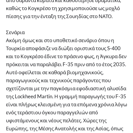
από σαράντα κύματα και καθυστέρησε δραματικά,
καθώς το Κογκρέσο τη χρησιμοποιούσε ως μοχλό
πίεσης για την ένταξη της Σουηδίας στο ΝΑΤΟ.
Σενάρια
Ακόμη όμως και στο υποθετικό σενάριο όπου η
Τουρκία αποφάσιζε να διώξει οριστικά τους S-400
και το Κογκρέσο έδινε το πράσινο φως, η Άγκυρα δεν
πρόκειται να παραλάβει F-35 πριν από το έτος 2035.
Αυτό οφείλεται σε καθαρά βιομηχανικούς,
παραγωγικούς και τεχνικούς παράγοντες που
σχετίζονται με την παγκόσμια εφοδιαστική αλυσίδα
της Lockheed Martin. Η γραμμή παραγωγής του F-35
είναι πλήρως κλεισμένη για τα επόμενα χρόνια λόγω
ενός τεράστιου όγκου παραγγελιών από
υφιστάμενους και νέους πελάτες. Χώρες της
Ευρώπης, της Μέσης Ανατολής και της Ασίας, όπως