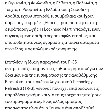
η Γερμανία, η Φινλανδία, η Ελβετία, η Πολωνία, η
Τσεχία, η Ρουμανία, η Ελλάδα και η Σαουδική
Αραβία, έχουν υπογράψει συμβόλαια και έχουν
πάρει συγκεκριμένες θέσεις προτεραιότητας στη
σειρά παραγωγής. Η Lockheed Martin παράγει έναν
συγκεκριμένο αριθμό αεροσκαφών ετησίως, και
οποιοσδήποτε νέος αγοραστής μπαίνει αυτόματα
στο τέλος μιας πολύ μακράς αναμονής.
Επιπλέον, η ίδια η παραγωγή του F-35
αντιμετωπίζει σημαντικές καθυστερήσεις λόγω των
δοκιμών και της ενσωμάτωσης της αναβάθμισης
Block 4 και του πακέτου λογισμικού Technology
Refresh 3 (TR-3), γεγονός που έχει επιβραδύνει τις
παραδόσεις ακόμη και για τους τρέχοντες εταίρους
του προγράμματος. Ένας άλλος κρίσιμος
παράγοντας είναι ότι η Τουρκία έχει αποβληθεί