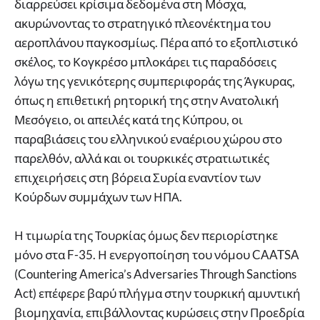
διαρρεύσει κρίσιμα δεδομένα στη Μόσχα,
ακυρώνοντας το στρατηγικό πλεονέκτημα του
αεροπλάνου παγκοσμίως. Πέρα από το εξοπλιστικό
σκέλος, το Κογκρέσο μπλοκάρει τις παραδόσεις
λόγω της γενικότερης συμπεριφοράς της Άγκυρας,
όπως η επιθετική ρητορική της στην Ανατολική
Μεσόγειο, οι απειλές κατά της Κύπρου, οι
παραβιάσεις του ελληνικού εναέριου χώρου στο
παρελθόν, αλλά και οι τουρκικές στρατιωτικές
επιχειρήσεις στη βόρεια Συρία εναντίον των
Κούρδων συμμάχων των ΗΠΑ.
Η τιμωρία της Τουρκίας όμως δεν περιορίστηκε
μόνο στα F-35. Η ενεργοποίηση του νόμου CAATSA
(Countering America’s Adversaries Through Sanctions
Act) επέφερε βαρύ πλήγμα στην τουρκική αμυντική
βιομηχανία, επιβάλλοντας κυρώσεις στην Προεδρία