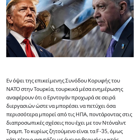
Εν όψει της επικείμενης Συνόδου Κορυφής του
ΝΑΤΟ στην Τουρκία, τουρκικά μέσα ενημέρωσης
αναφέρουν ότι ο Ερντογάν προχωρά σε σειρά
διεργασιών ώστε να μπορέσει να πετύχει όσα
περισσότερα μπορεί από τις ΗΠΑ, ποντάροντας στις
διαπροσωπικές σχέσεις που έχει με τον Ντόναλντ
Τραμπ. Το κυρίως ζητούμενο είναι τα F-35, όμως
κάτι τέτοιο φαντάζει με όνειρο θερινής νυκτός.