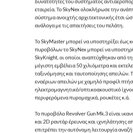
δυνατότητες του συστήματος αντιαεροπορ
εταιρεία. Το SkyNex ολοκλήρωσε την ανάπτ
σύστημα ανοιχτής αρχιτεκτονικής έτσι ώσ
ανάλογα με τις απαιτήσεις του πελάτη.
Το SkyMaster μπορεί να υποστηρίξει έως κ
πυροβόλων το SkyNex μπορεί να υποστηρί
SkyKnight, οι οποίοι αναπτύχθηκαν από την
μέγιστη εμβέλεια 50 χιλιόμετρα και εκτελε
ταξινόμησης και ταυτοποίησης απειλών. Το
εναέριων απειλών με χαμηλό προφίλ πτήση
ηλεκτρομαγνητικό/οπτικοακουστικό ίχνος,
περιφερόμενα πυρομαχικά, ρουκέτες κ.ά.
Το πυροβόλο Revolver Gun Mk.3 είναι ικαν
και 2D ραντάρ έρευνας και ιχνηλάτησης 
επιτρέπει την αυτόνομη λειτουργία αναζή