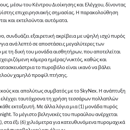
ους, μέσω του Κέντρου Διοίκησης και Ελέγχου, δίνοντας
ψίστης επιχειρησιακής σημασίας. Η παρακολούθηση
ται και εκτελούνται αυτόματα.
νο, συνδυάζει εξαιρετική ακρίβεια με υψηλή ισχύ πυρός
γγια ανά λεπτό σε αποστάσεις μεγαλύτερες των
 με τη δική του μονάδα αισθητήρων, που αποτελείται
εχειριζόμενη κάμερα ημέρας/νυκτός, καθώς και
ατασκευάστρια το πυροβόλο είναι ικανό να βάλει
τελούν χαμηλό προφίλ πτήσης.
εκούς και απολύτως συμβατός με το SkyNex. Η ανάπτυξη
να ελέγχει ταυτόχρονα τη χρήση τεσσάρων πολλαπλών
κάθε εκτοξευτή. Με άλλα λόγια μια (1) μονάδα πυρός
ght. Το μέγιστο βεληνεκές του πυραύλου ανέρχεται
), στα έξι (6) χιλιόμετρα για κατευθυνόμενα πυρομαχικά
αχικά πυροβολικού και όλμων.