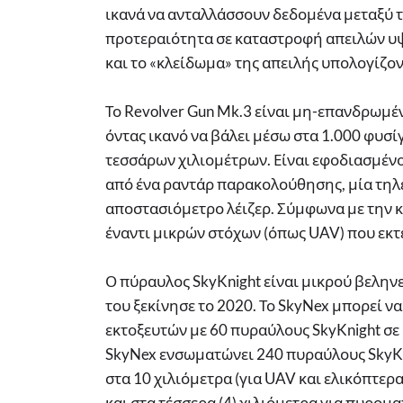
ικανά να ανταλλάσσουν δεδομένα μεταξύ τ
προτεραιότητα σε καταστροφή απειλών υ
και το «κλείδωμα» της απειλής υπολογίζον
Το Revolver Gun Mk.3 είναι μη-επανδρωμέ
όντας ικανό να βάλει μέσω στα 1.000 φυσί
τεσσάρων χιλιομέτρων. Είναι εφοδιασμένο
από ένα ραντάρ παρακολούθησης, μία τηλ
αποστασιόμετρο λέιζερ. Σύμφωνα με την κ
έναντι μικρών στόχων (όπως UAV) που εκ
Ο πύραυλος SkyKnight είναι μικρού βελην
του ξεκίνησε το 2020. Το SkyNex μπορεί 
εκτοξευτών με 60 πυραύλους SkyKnight σε 
SkyNex ενσωματώνει 240 πυραύλους SkyKni
στα 10 χιλιόμετρα (για UAV και ελικόπτερα
και στα τέσσερα (4) χιλιόμετρα για πυρομ