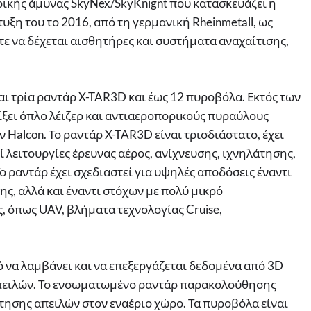
ικής άμυνας SkyNex/SkyKnignt που κατασκευάζει η
υξη του το 2016, από τη γερμανική Rheinmetall, ως
τε να δέχεται αισθητήρες και συστήματα αναχαίτισης,
αι τρία ραντάρ X-TAR3D και έως 12 πυροβόλα. Εκτός των
ξει όπλο λέιζερ και αντιαεροπορικούς πυραύλους
 Halcon. Το ραντάρ X-TAR3D είναι τρισδιάστατο, έχει
ί λειτουργίες έρευνας αέρος, ανίχνευσης, ιχνηλάτησης,
 ραντάρ έχει σχεδιαστεί για υψηλές αποδόσεις έναντι
ς, αλλά και έναντι στόχων με πολύ μικρό
 όπως UAV, βλήματα τεχνολογίας Cruise,
ό να λαμβάνει και να επεξεργάζεται δεδομένα από 3D
απειλών. Το ενσωματωμένο ραντάρ παρακολούθησης
τησης απειλών στον εναέριο χώρο. Τα πυροβόλα είναι