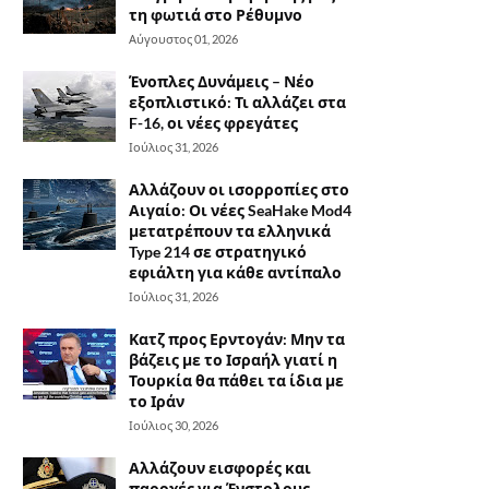
τη φωτιά στο Ρέθυμνο
Αύγουστος 01, 2026
Ένοπλες Δυνάμεις – Νέο
εξοπλιστικό: Τι αλλάζει στα
F-16, οι νέες φρεγάτες
Ιούλιος 31, 2026
Αλλάζουν οι ισορροπίες στο
Αιγαίο: Οι νέες SeaHake Mod4
μετατρέπουν τα ελληνικά
Type 214 σε στρατηγικό
εφιάλτη για κάθε αντίπαλο
Ιούλιος 31, 2026
Κατζ προς Ερντογάν: Μην τα
βάζεις με το Ισραήλ γιατί η
Τουρκία θα πάθει τα ίδια με
το Ιράν
Ιούλιος 30, 2026
Αλλάζουν εισφορές και
παροχές για Ένστολους