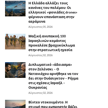
Η Ελλάδα αλλάζει τους
κανόνες του πολέμου: Οι
ελληνικοί «φονιάδες drones»
φέρνουν επανάσταση στην
αεράμυνα
Αύγουστος 05, 2026
Μαζική ανυπακοή 100
Ισραηλινών κομάντος
προκαλέσε βραχυκύκλωμα
στην στρατιωτική ηγεσία
Αύγουστος 02, 2026
Διπλωματικό «άδειασμα»
στον Ζελένσκι – Ο
Νετανιάχου αρνήθηκε να τον
δει στην Ουάσιγκτον – Ρήγμα
στις σχέσεις Ισραήλ –
Ουκρανίας
Αύγουστος 02, 2026
Βίντεο ντοκουμέντο: Η
στιγμή που εμπρηστής βάζει