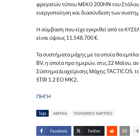
φρεγατών τύπου ΜΕΚΟ 200HN του Στόλου κ
ενεργοποίηση και διασύνδεση των συστη
Η σύμβαση που είχε εγκριθεί από το ΚΥΣΕΑ
είναι ύψους 11.548.700 €.
Τα συστήματα μάχης με τα οποία θα εμπλακ
BV, η οποία προ ημερών, στις 22 Μαΐου, α
Σύστημα Διαχείρισης Μάχης TACTICOS, το
STIR 1.2 EO MK2,
ΠΗΓΗ
Tags
ΑΜΥΝΑ
ΠΟΛΕΜΙΚΟ ΝΑΥΤΙΚΟ
Facebook
Twitter