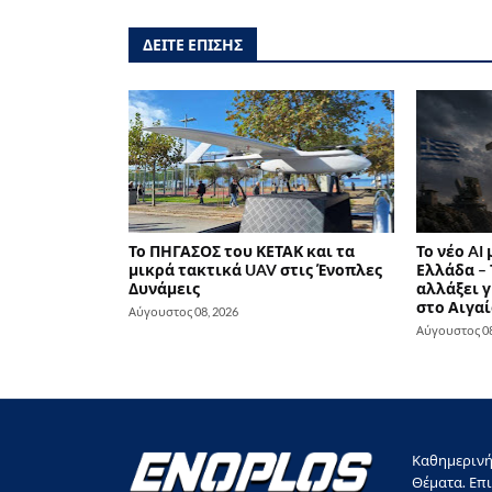
ΔΕΙΤΕ ΕΠΙΣΗΣ
Το ΠΗΓΑΣΟΣ του ΚΕΤΑΚ και τα
Το νέο AI
μικρά τακτικά UAV στις Ένοπλες
Ελλάδα – 
Δυνάμεις
αλλάξει γ
στο Αιγαί
Αύγουστος 08, 2026
Αύγουστος 08
Καθημερινή 
Θέματα. Επι