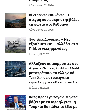
Αύγουστος 02, 2026
Βίντεο ντοκουμέντο: Η
στιγμή που εμπρηστής βάζει
τη φωτιά στο Ρέθυμνο
Αύγουστος 01, 2026
Ένοπλες Δυνάμεις – Νέο
εξοπλιστικό: Τι αλλάζει στα
F-16, οι νέες φρεγάτες
Ιούλιος 31, 2026
Αλλάζουν οι ισορροπίες στο
Αιγαίο: Οι νέες SeaHake Mod4
μετατρέπουν τα ελληνικά
Type 214 σε στρατηγικό
εφιάλτη για κάθε αντίπαλο
Ιούλιος 31, 2026
Κατζ προς Ερντογάν: Μην τα
βάζεις με το Ισραήλ γιατί η
Τουρκία θα πάθει τα ίδια με