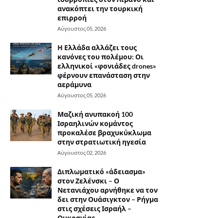
ανακόπτει την τουρκική
επιρροή
Αύγουστος 05, 2026
Η Ελλάδα αλλάζει τους
κανόνες του πολέμου: Οι
ελληνικοί «φονιάδες drones»
φέρνουν επανάσταση στην
αεράμυνα
Αύγουστος 05, 2026
Μαζική ανυπακοή 100
Ισραηλινών κομάντος
προκαλέσε βραχυκύκλωμα
στην στρατιωτική ηγεσία
Αύγουστος 02, 2026
Διπλωματικό «άδειασμα»
στον Ζελένσκι – Ο
Νετανιάχου αρνήθηκε να τον
δει στην Ουάσιγκτον – Ρήγμα
στις σχέσεις Ισραήλ –
Ουκρανίας