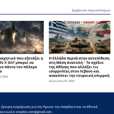
Εμφάνιση περισσότερων
 μαχητικό που εξετάζει η
Η Ελλάδα περνά στην αντεπίθεση
Το X-BAT μπορεί να
στη Μέση Ανατολή – Το σχέδιο
ια πάντα τον πόλεμο
της Αθήνας που αλλάζει τις
ο
ισορροπίες στον Λίβανο και
ανακόπτει την τουρκική επιρροή
, 2026
Αύγουστος 05, 2026
έγκυρη ενημέρωση για την Άμυνα, την Ασφάλεια και τα Εθνικά
κοινωνία: enoplos.com@gmail.com