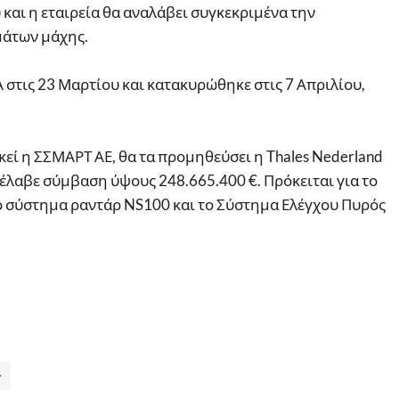
αι η εταιρεία θα αναλάβει συγκεκριμένα την
μάτων μάχης.
 στις 23 Μαρτίου και κατακυρώθηκε στις 7 Απριλίου,
εί η ΣΣΜΑΡΤ ΑΕ, θα τα προμηθεύσει η Thales Nederland
νέλαβε σύμβαση ύψους 248.665.400 €. Πρόκειται για το
 σύστημα ραντάρ NS100 και το Σύστημα Ελέγχου Πυρός